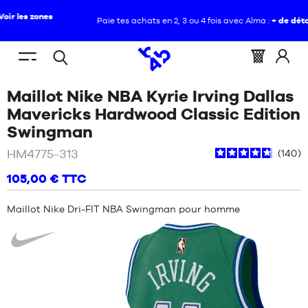
Paie tes achats en 2, 3 ou 4 fois avec Alma :
+ de détails
FR
(vide)
Menu
Panier
Identif
Open
VOUS
ACCUEIL
mobile
:
vous
Maillot Nike NBA Kyrie Irving Dallas
search
ÊTES
NOUVEAUTÉS
ICI
Mavericks Hardwood Classic Edition
:
/
Vert
Swingman
CHAUSSURES
NOUVEAUTÉS
HM4775-313
140
VÊTEMENTS
105,00 €
TTC
CHAUSSURES
ÉQUIPEMENTS
Maillot Nike Dri-FIT NBA Swingman pour homme
VÊTEMENTS
Nike
NBA
ÉQUIPEMENTS
MARQUES
NBA
ENFANT