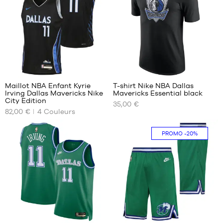
M
M
L
L
XL
XXL
154
Maillot NBA Enfant Kyrie
T-shirt Nike NBA Dallas
Irving Dallas Mavericks Nike
Mavericks Essential black
NOS
NOS
City Edition
35,00 €
TAILLES
TAILLES
82,00 €
4
Couleurs
DISPONIBLES
DISPONIBLES
S -
XS
PROMO
-20%
enfant
S
- 1m25
M
à
XL
1m35
XXL
M -
enfant
- 1m35
à
154
58
1m50