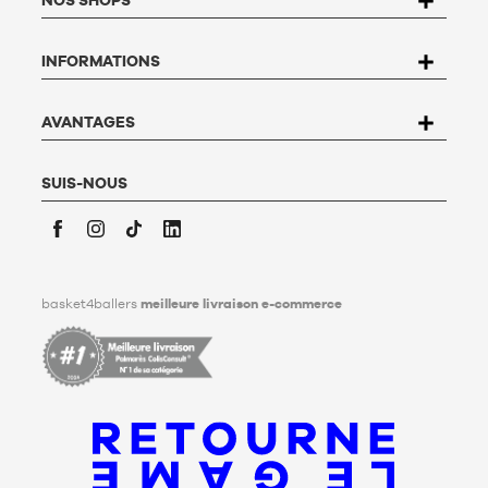
fichiers et aux libertés, vous disposez d’un droit d’accès, de
rectification, d’opposition et de suppression des données qui
vous concernent. Pour l’exercer, l’utilisateur peut écrire à
INFORMATIONS
Basket4Ballers, 104 rue de Hochfelden, 67200 Strasbourg ou
compléter le formulaire «
Contacter le Service client
». Pour en
savoir plus,
cliquez ici
.
Basket4Ballers informe l’utilisateur qu’il peut définir, de son
AVANTAGES
vivant, des directives relatives à la conservation, à
l’effacement et à la communication de ses données
personnelles après son décès. Pour en savoir plus,
cliquez ici
.
SUIS-NOUS
Facebook
Instagram
TikTok
LinkedIn
basket4ballers
meilleure livraison e-commerce