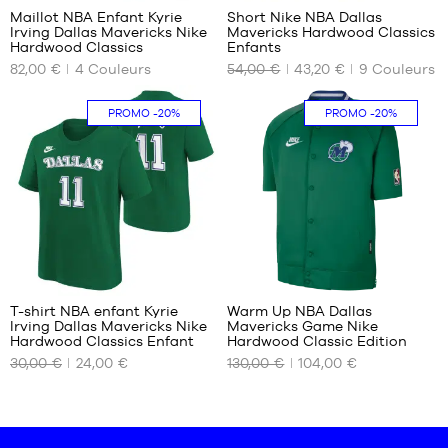
L -
Maillot NBA Enfant Kyrie
Short Nike NBA Dallas
enfant
Irving Dallas Mavericks Nike
Mavericks Hardwood Classics
NOS
NOS
- 1m50
Hardwood Classics
Enfants
TAILLES
TAILLES
à
82,00 €
4
Couleurs
54,00 €
43,20 €
9
Couleurs
DISPONIBLES
DISPONIBLES
1m65
XL -
S -
S -
PROMO
-20%
PROMO
-20%
enfant
enfant
enfant
- 1m65
- 1m25
- 1m25
à
à
à
1m80
1m35
1m35
M -
M -
enfant
enfant
- 1m35
- 1m35
à
à
1m50
1m50
L -
L -
T-shirt NBA enfant Kyrie
Warm Up NBA Dallas
enfant
enfant
Irving Dallas Mavericks Nike
Mavericks Game Nike
NOS
NOS
- 1m50
- 1m50
Hardwood Classics Enfant
Hardwood Classic Edition
TAILLES
TAILLES
à
à
30,00 €
24,00 €
130,00 €
104,00 €
DISPONIBLES
DISPONIBLES
1m65
1m65
XL -
XL -
S -
S
enfant
enfant
enfant
M
- 1m65
- 1m65
- 1m25