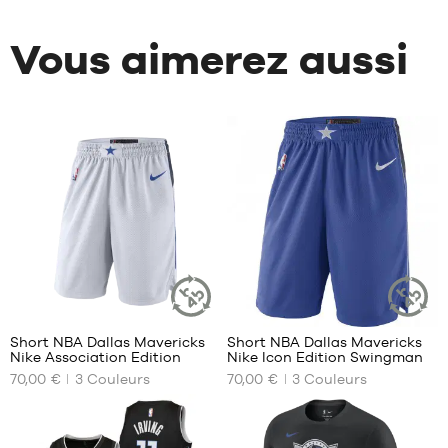
Vous aimerez aussi
7
7
Short NBA Dallas Mavericks
Short NBA Dallas Mavericks
ARTICLE
ARTICLE
Nike Association Edition
Nike Icon Edition Swingman
DURABLE
DURABLE
NOS
NOS
70,00 €
3
Couleurs
70,00 €
3
Couleurs
TAILLES
TAILLES
DISPONIBLES
DISPONIBLES
S
S