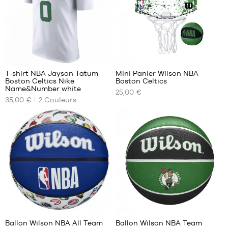
L
XL
XXL
4
1
T-shirt NBA Jayson Tatum
Mini Panier Wilson NBA
Boston Celtics Nike
Boston Celtics
NOS
NOS
Name&Number white
25,00 €
TAILLES
TAILLES
35,00 €
2
Couleurs
DISPONIBLES
DISPONIBLES
XS
Taille
unique
S
M
L
XL
XXL
4
2
Ballon Wilson NBA All Team
Ballon Wilson NBA Team