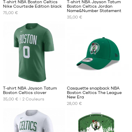
T-shirt NBA Boston Celtics
T-shirt NBA Jayson Tatum
Nike Courtside Edition black
Boston Celtics Jordan
NOS
NOS
Name&Number Statement
75,00 €
TAILLES
TAILLES
35,00 €
DISPONIBLES
DISPONIBLES
XS
S
S
M
M
L
L
XL
XL
XXL
XXL
4
4
T-shirt NBA Jayson Tatum
Casquette snapback NBA
Boston Celtics clover
Boston Celtics The League
NOS
NOS
New Era
35,00 €
2
Couleurs
TAILLES
TAILLES
28,00 €
DISPONIBLES
DISPONIBLES
XS
Taille
unique
S
M