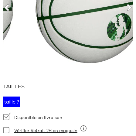
MARQUES
PROMOS
prev
nex
ENFANT
SORTIES
PROMOS
SORTIES
FR
Devenir
membre
TAILLES :
FAQ
Blog
taille 7
Disponibilité
Disponible en livraison
:
Condition:
Vérifier Retrait 2H en magasin
Neuf