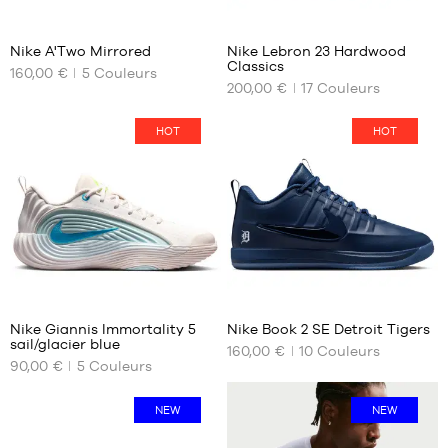
3
31
Nike A'Two Mirrored
Nike Lebron 23 Hardwood
Classics
160,00 €
5
Couleurs
NOS
NOS
200,00 €
17
Couleurs
TAILLES
TAILLES
DISPONIBLES
DISPONIBLES
HOT
HOT
35.5
40
36
40.5
36.5
41
37.5
42
38
42.5
38.5
43
39
44
14
40
44.5
Nike Giannis Immortality 5
Nike Book 2 SE Detroit Tigers
40.5
45
sail/glacier blue
160,00 €
10
Couleurs
NOS
NOS
41
45.5
90,00 €
5
Couleurs
TAILLES
TAILLES
42
46
DISPONIBLES
DISPONIBLES
42.5
47
NEW
NEW
43
47.5
40
40
44
48
40.5
40.5