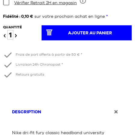
Condition:
Vérifier Retrait 2H en magasin
Neuf
Fidélité : 0,10 €
sur votre prochain achat en ligne
*
QUANTITÉ
AJOUTER AU PANIER
Diminuer
Augmenter
Frais de port offerts à partir de 50 € *
Livraison 24h Chronopost *
Retours gratuits
DESCRIPTION
Nike dri-fit fury classic headband university