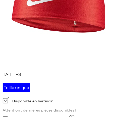
MARQUES
PROMOS
ENFANT
SORTIES
PROMOS
SORTIES
FR
Devenir
membre
TAILLES :
FAQ
Blog
Taille unique
Disponibilité
Disponible en livraison
:
Attention : dernières pièces disponibles !