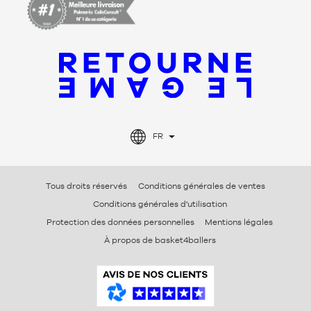
FR
Tous droits réservés
Conditions générales de ventes
Conditions générales d'utilisation
Protection des données personnelles
Mentions légales
À propos de basket4ballers
A
v
i
s
V
é
r
i
f
i
é
s
B
a
s
k
e
t
4
b
a
l
l
e
r