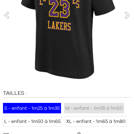
MARQUES
PROMOS
ENFANT
prev
nex
SORTIES
PROMOS
SORTIES
FR
Devenir
membre
FAQ
TAILLES :
Blog
S - enfant - 1m25 à 1m35
M - enfant - 1m35 à 1m50
L - enfant - 1m50 à 1m65
XL - enfant - 1m65 à 1m80