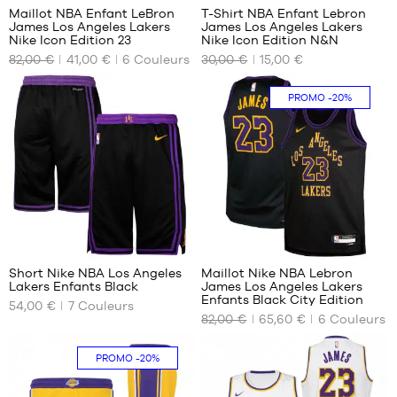
Maillot NBA Enfant LeBron
T-Shirt NBA Enfant Lebron
James Los Angeles Lakers
James Los Angeles Lakers
NOS
NOS
Nike Icon Edition 23
Nike Icon Edition N&N
TAILLES
TAILLES
82,00 €
41,00 €
6
Couleurs
30,00 €
15,00 €
DISPONIBLES
DISPONIBLES
M -
S -
PROMO
-20%
enfant
enfant
- 1m35
- 1m25
à
à
1m50
1m35
L -
M -
enfant
enfant
- 1m50
- 1m35
à
à
192
194
1m65
1m50
XL -
L -
Short Nike NBA Los Angeles
Maillot Nike NBA Lebron
enfant
enfant
Lakers Enfants Black
James Los Angeles Lakers
NOS
NOS
- 1m65
- 1m50
Enfants Black City Edition
54,00 €
7
Couleurs
TAILLES
TAILLES
à
à
82,00 €
65,60 €
6
Couleurs
DISPONIBLES
DISPONIBLES
1m80
1m65
XL -
M -
S -
PROMO
-20%
enfant
enfant
enfant
- 1m65
- 1m35
- 1m25