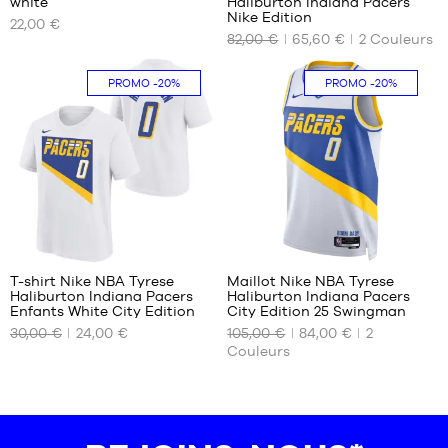
white
Haliburton Indiana Pacers
NOS
NOS
Nike Edition
22,00 €
TAILLES
TAILLES
82,00 €
65,60 €
2
Couleurs
DISPONIBLES
DISPONIBLES
Taille
S -
PROMO
-20%
PROMO
-20%
unique
enfant
- 1m25
à
1m35
XL -
enfant
- 1m65
à
5
1m80
T-shirt Nike NBA Tyrese
Maillot Nike NBA Tyrese
Haliburton Indiana Pacers
Haliburton Indiana Pacers
NOS
NOS
Enfants White City Edition
City Edition 25 Swingman
TAILLES
TAILLES
30,00 €
24,00 €
105,00 €
84,00 €
2
DISPONIBLES
DISPONIBLES
Couleurs
S -
XS
enfant
M
- 1m25
à
1m35