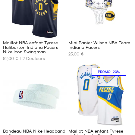
3
Maillot NBA enfant Tyrese
Mini Panier Wilson NBA Team
Haliburton Indiana Pacers
Indiana Pacers
NOS
NOS
Nike Icon Swingman
25,00 €
TAILLES
TAILLES
82,00 €
2
Couleurs
DISPONIBLES
DISPONIBLES
S -
Taille
PROMO
-20%
enfant
unique
- 1m25
à
1m35
M -
enfant
- 1m35
à
2
3
1m50
Bandeau NBA Nike Headband
Maillot NBA enfant Tyrese