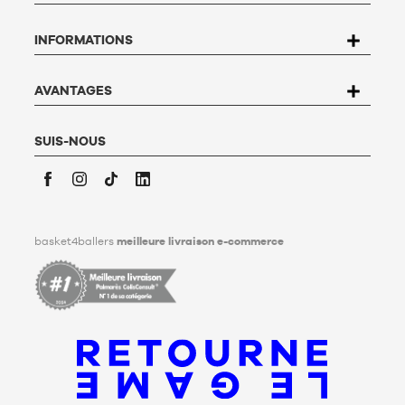
rectification, d’opposition et de suppression des données qui
vous concernent. Pour l’exercer, l’utilisateur peut écrire à
INFORMATIONS
Basket4Ballers, 104 rue de Hochfelden, 67200 Strasbourg ou
compléter le formulaire «
Contacter le Service client
». Pour en
savoir plus,
cliquez ici
.
Basket4Ballers informe l’utilisateur qu’il peut définir, de son
AVANTAGES
vivant, des directives relatives à la conservation, à
l’effacement et à la communication de ses données
personnelles après son décès. Pour en savoir plus,
cliquez ici
.
SUIS-NOUS
Facebook
Instagram
TikTok
LinkedIn
basket4ballers
meilleure livraison e-commerce