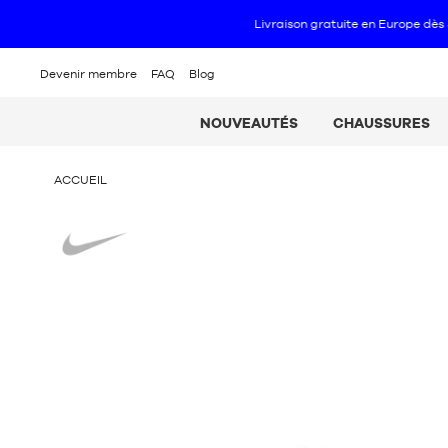
Devenir membre
FAQ
Blog
NOUVEAUTÉS
CHAUSSURES
VOUS
ACCUEIL
ÊTES
ICI
Nike
: