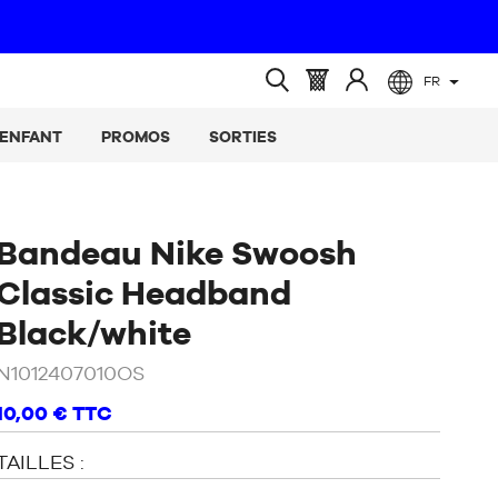
FR
(vide)
Panier
Identifiez-
Ouvrir
:
vous
la
ENFANT
PROMOS
SORTIES
recherche
Bandeau Nike Swoosh
Classic Headband
/
Noir
Black/white
N1012407010OS
10,00 €
TTC
TAILLES :