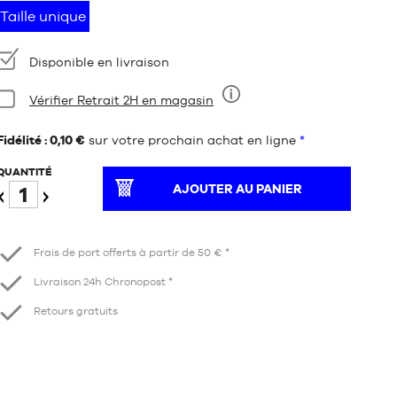
Taille unique
Disponibilité
Disponible en livraison
Condition:
Vérifier Retrait 2H en magasin
Neuf
Fidélité : 0,10 €
sur votre prochain achat en ligne
*
QUANTITÉ
AJOUTER AU PANIER
Diminuer
Augmenter
Frais de port offerts à partir de 50 € *
Livraison 24h Chronopost *
Retours gratuits