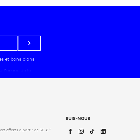
Taille
unique
res et bons plans
à l’usage de la
 traitement.
 obligatoire. Ces
prospection
es marketing afin
s adaptées à leurs
z notre
politique
s (PPDP)
.
SUIS-NOUS
vier 1978 relative
bertés, vous
ort offerts à partir de 50 € *
ation, d’opposition
s concernent.