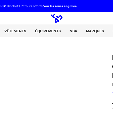
Paie tes achats en 2, 3 ou 4 fois avec Alma :
+ de détails
Open
search
VÊTEMENTS
ÉQUIPEMENTS
NBA
MARQUES