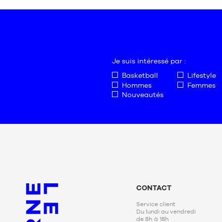
Taille
Taille
unique
unique
Je suis intéressé par :
Basketball
Lifestyle
Hommes
Femmes
Nouveautés
CONTACT
Service client
Du lundi au vendredi
de 8h à 18h