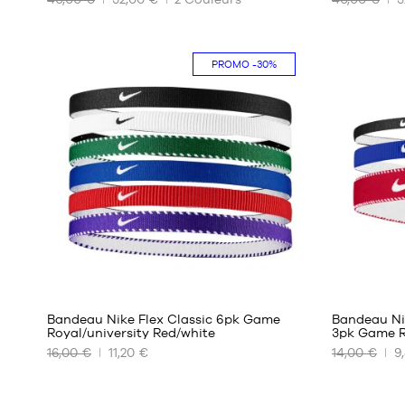
NOS
NOS
TAILLES
TAILLES
DISPONIBLES
DISPONIBL
PROMO
-30%
S/M
S/M
M/L
M/L
L/XL
L/XL
1
Bandeau Nike Flex Classic 6pk Game
Bandeau Ni
Royal/university Red/white
3pk Game R
16,00 €
11,20 €
14,00 €
9
NOS
NOS
TAILLES
TAILLES
DISPONIBLES
DISPONIBL