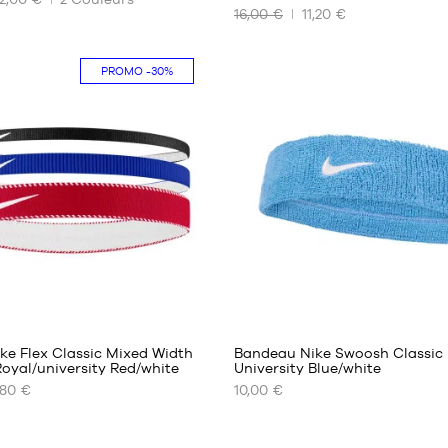
16,00 €
11,20 €
NOS
TAILLES
ES
DISPONIBLES
PROMO
-30%
Taille
unique
ke Flex Classic Mixed Width
Bandeau Nike Swoosh Classic
oyal/university Red/white
University Blue/white
,80 €
10,00 €
NOS
TAILLES
ES
DISPONIBLES