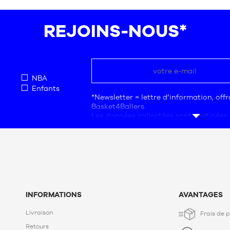
Taille
unique
REJOINS-NOUS*
NBA
Enfants
*Newsletter = lettre d’information, off
Basket4Ballers.
Les données collectées sont destinées 
société Basket4Ballers, responsable du
L’adresse électronique est une mention
données sont nécessaires aux fins de 
commerciale, de statistiques et d’étud
de proposer aux utilisateurs des offre
besoins.
En créant votre compte, vous accepte
de protection de données personnelle
INFORMATIONS
AVANTAGES
Conformément à la Loi n°78-17 du 6 jan
à l'informatique, aux fichiers et aux li
Livraison
Frais de p
disposez d’un droit d’accès, de rectific
et de suppression des données qui vou
Retours