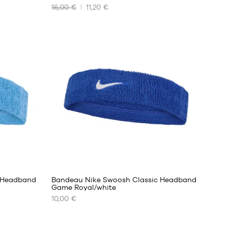
16,00 €
11,20 €
NOS
TAILLES
DISPONIBLES
Taille
unique
 Headband
Bandeau Nike Swoosh Classic Headband
Game Royal/white
10,00 €
NOS
TAILLES
DISPONIBLES