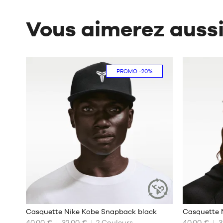
Vous aimerez auss
PROMO
-20%
Casquette Nike Kobe Snapback black
Casquette 
ARTICLE
DURABLE
40,00 €
32,00 €
2
Couleurs
40,00 €
3