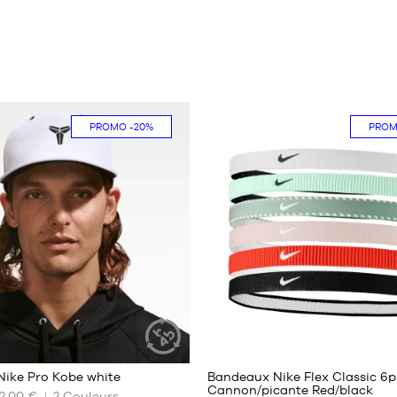
i
PROMO
-20%
PRO
Nike Pro Kobe white
Bandeaux Nike Flex Classic 6p
ARTICLE
Cannon/picante Red/black
DURABLE
2,00 €
2
Couleurs