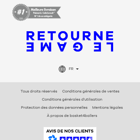
FR
Tous droits réservés
Conditions générales de ventes
Conditions générales d'utilisation
Protection des données personnelles
Mentions légales
À propos de basket4ballers
A
v
i
s
V
é
r
i
f
i
é
s
B
a
s
k
e
t
4
b
a
l
l
e
r