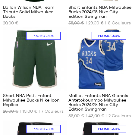
Ballon Wilson NBA Team
Short Enfants NBA Milwaukee
Tribute Solid Milwaukee
Bucks 2024/25 Nike City
NOS
NOS
Bucks
Edition Swingman
TAILLES
TAILLES
20,00 €
58,00 €
29,00 €
6
Couleurs
DISPONIBLES
DISPONIBLES
taille
S -
PROMO
-50%
PROMO
-50%
5
enfant
- 1m25
à
1m35
L -
enfant
- 1m50
à
48
109
1m65
XL -
Short NBA Petit Enfant
Maillot Enfants NBA Giannis
enfant
Milwaukee Bucks Nike Icon
Antetokounmpo Milwaukee
NOS
NOS
- 1m65
Replica
Bucks 2024/25 Nike City
TAILLES
TAILLES
Edition Swingman
à
26,00 €
13,00 €
7
Couleurs
DISPONIBLES
DISPONIBLES
1m80
86,00 €
43,00 €
2
Couleurs
4
XL -
PROMO
-50%
PROMO
-50%
ans
enfant
/
- 1m65