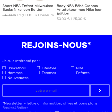
6-7
Short NBA Enfant Milwaukee
Body NBA Bébé Giannis
ans
Bucks Nike Icon Edition
Antetokounmpo Nike Icon
NOS
NOS
/
Edition
54,00 €
27,00 €
6
Couleurs
TAILLES
TAILLES
116-
50,00 €
25,00 €
DISPONIBLES
DISPONIBLES
122
cm
XL -
18
enfant
mois
- 1m65
24
REJOINS-NOUS*
à
mois
1m80
Je suis intéressé par :
Basketball
Lifestyle
NBA
Hommes
Femmes
Enfants
Nouveautés
*Newsletter = lettre d’information, offres et bons plans
Basket4Ballers.