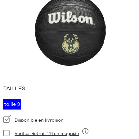
MARQUES
PROMOS
ENFANT
SORTIES
PROMOS
SORTIES
FR
Devenir
membre
TAILLES :
FAQ
Blog
taille 3
Disponibilité
Disponible en livraison
:
Condition:
Vérifier Retrait 2H en magasin
Neuf