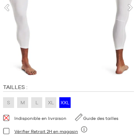
MARQUES
PROMOS
prev
nex
ENFANT
SORTIES
PROMOS
SORTIES
FR
Devenir
membre
TAILLES :
FAQ
Blog
S
M
L
XL
XXL
Disponibilité
Indisponible en livraison
Guide des tailles
:
Condition:
Vérifier Retrait 2H en magasin
Neuf