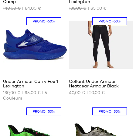
Camp
Lexington
NOS
NOS
140,00 €
84,00 €
130,00 €
65,00 €
TAILLES
TAILLES
DISPONIBLES
DISPONIBLES
PROMO
-50%
PROMO
-50%
44.5
40
42
43
44.5
45.5
47
48.5
3
Under Armour Curry Fox 1
Collant Under Armour
Lexington
Heatgear Armour Black
NOS
NOS
130,00 €
65,00 €
5
40,00 €
20,00 €
TAILLES
TAILLES
Couleurs
DISPONIBLES
DISPONIBLES
48.5
S
PROMO
-50%
PROMO
-50%