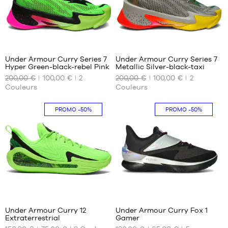
4
4
Under Armour Curry Series 7
Under Armour Curry Series 7
Hyper Green-black-rebel Pink
Metallic Silver-black-taxi
NOS
NOS
200,00 €
100,00 €
2
200,00 €
100,00 €
2
TAILLES
TAILLES
Couleurs
Couleurs
DISPONIBLES
DISPONIBLES
44
47.5
PROMO
-50%
PROMO
-50%
47.5
48.5
48.5
17
3
Under Armour Curry 12
Under Armour Curry Fox 1
Extraterrestrial
Gamer
NOS
NOS