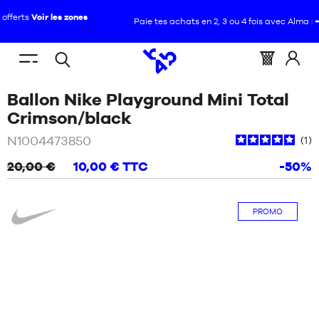
Paie tes achats en 2, 3 ou 4 fois avec Alma :
+ de détails
FR
(vide)
Menu
Panier
Identif
Open
VOUS
ACCUEIL
mobile
:
vous
Ballon Nike Playground Mini Total
search
ÊTES
NOUVEAUTÉS
ICI
/
Orange
Crimson/black
:
CHAUSSURES
N1004473850
1
NOUVEAUTÉS
20,00 €
10,00 €
TTC
-50%
VÊTEMENTS
CHAUSSURES
Nike
ÉQUIPEMENTS
PROMO
VÊTEMENTS
NBA
ÉQUIPEMENTS
MARQUES
NBA
ENFANT