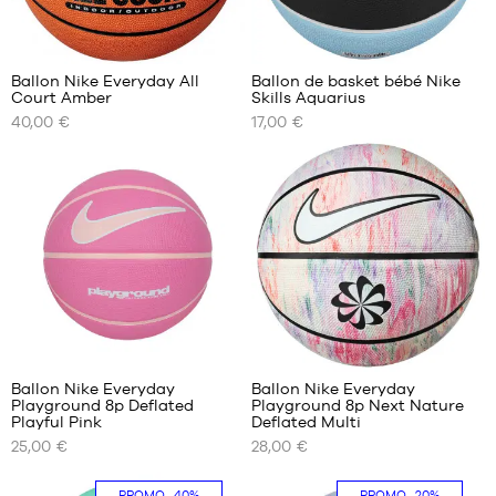
8
2
Ballon Nike Everyday All
Ballon de basket bébé Nike
Court Amber
Skills Aquarius
NOS
NOS
40,00 €
17,00 €
TAILLES
TAILLES
DISPONIBLES
DISPONIBLES
taille
taille
5
3
taille
6
taille
7
2
Ballon Nike Everyday
Ballon Nike Everyday
Playground 8p Deflated
Playground 8p Next Nature
NOS
NOS
Playful Pink
Deflated Multi
TAILLES
TAILLES
25,00 €
28,00 €
DISPONIBLES
DISPONIBLES
taille
taille
PROMO
-40%
PROMO
-20%