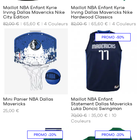
Maillot NBA Enfant Kyrie
Maillot NBA Enfant Kyrie
Irving Dallas Mavericks Nike
Irving Dallas Mavericks Nike
NOS
NOS
City Edition
Hardwood Classics
TAILLES
TAILLES
82,00 €
65,60 €
4
Couleurs
82,00 €
65,60 €
4
Couleurs
DISPONIBLES
DISPONIBLES
S -
S -
PROMO
-50%
enfant
enfant
- 1m25
- 1m25
à
à
1m35
1m35
M -
M -
enfant
enfant
- 1m35
- 1m35
à
à
63
1m50
1m50
L -
L -
Mini Panier NBA Dallas
Maillot NBA Enfant
enfant
enfant
Mavericks
Statement Dallas Mavericks
NOS
NOS
- 1m50
- 1m50
Luka Doncic Swingman
25,00 €
TAILLES
TAILLES
à
à
70,00 €
35,00 €
10
DISPONIBLES
DISPONIBLES
1m65
1m65
Couleurs
XL -
XL -
Taille
XL -
enfant
enfant
unique
enfant
PROMO
-20%
PROMO
-20%
- 1m65
- 1m65
- 1m65