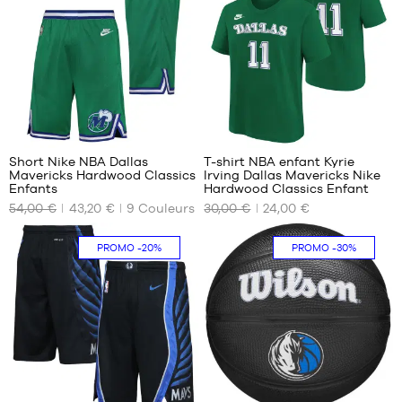
à
à
à
1m80
1m80
1m80
58
Short Nike NBA Dallas
T-shirt NBA enfant Kyrie
Mavericks Hardwood Classics
Irving Dallas Mavericks Nike
NOS
NOS
Enfants
Hardwood Classics Enfant
TAILLES
TAILLES
54,00 €
43,20 €
9
Couleurs
30,00 €
24,00 €
DISPONIBLES
DISPONIBLES
S -
S -
PROMO
-20%
PROMO
-30%
enfant
enfant
- 1m25
- 1m25
à
à
1m35
1m35
M -
enfant
- 1m35
à
58
1m50