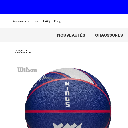
Devenir membre
FAQ
Blog
NOUVEAUTÉS
CHAUSSURES
VOUS
ACCUEIL
ÊTES
ICI
Wilson
: