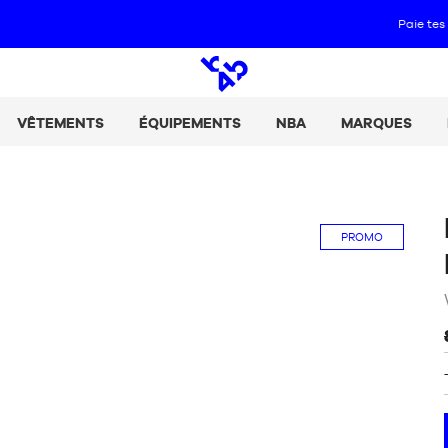
Paie tes achats en 2, 3 ou 4 fois avec Alma :
+ de détails
Open
search
VÊTEMENTS
ÉQUIPEMENTS
NBA
MARQUES
PROMO