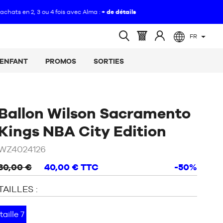
FR
(vide)
Panier
Identifiez-
Ouvrir
:
vous
la
ENFANT
PROMOS
SORTIES
recherche
Ballon Wilson Sacramento
/
Blanc
Kings NBA City Edition
WZ4024126
80,00 €
40,00 €
TTC
-50%
TAILLES :
taille 7