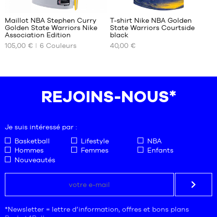
Maillot NBA Stephen Curry
T-shirt Nike NBA Golden
Golden State Warriors Nike
State Warriors Courtside
NOS
NOS
Association Edition
black
TAILLES
TAILLES
105,00 €
6
Couleurs
40,00 €
DISPONIBLES
DISPONIBLES
XS
M
S
L
M
XL
REJOINS-NOUS*
L
XL
XXL
Je suis intéressé par :
Basketball
Lifestyle
NBA
Hommes
Femmes
Enfants
Nouveautés
*Newsletter = lettre d’information, offres et bons plans