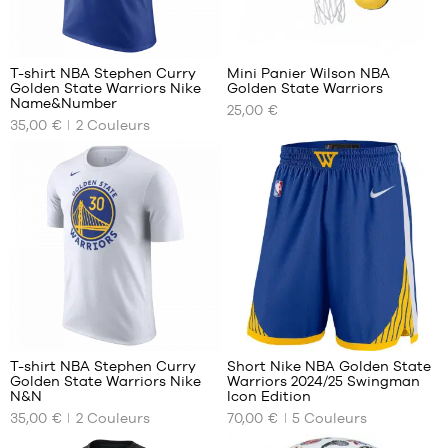
11
1
T-shirt NBA Stephen Curry
Mini Panier Wilson NBA
Golden State Warriors Nike
Golden State Warriors
NOS
NOS
Name&Number
25,00 €
TAILLES
TAILLES
35,00 €
2
Couleurs
DISPONIBLES
DISPONIBLES
XS
Taille
unique
S
M
L
XL
XXL
11
87
T-shirt NBA Stephen Curry
Short Nike NBA Golden State
Golden State Warriors Nike
Warriors 2024/25 Swingman
NOS
NOS
N&N
Icon Edition
TAILLES
TAILLES
35,00 €
2
Couleurs
70,00 €
5
Couleurs
DISPONIBLES
DISPONIBLES