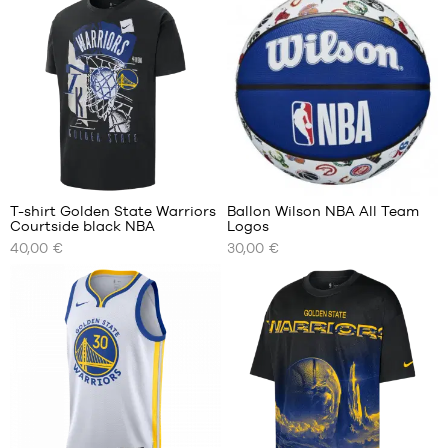
XS
S
S
M
M
L
L
XL
XL
XXL
XXL
4
T-shirt Golden State Warriors
Ballon Wilson NBA All Team
Courtside black NBA
Logos
NOS
NOS
40,00 €
30,00 €
TAILLES
TAILLES
DISPONIBLES
DISPONIBLES
S
taille
7
M
L
XL
XXL
183