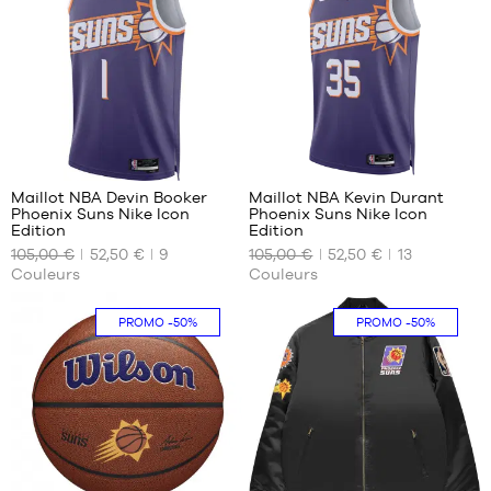
19
100
Maillot NBA Devin Booker
Maillot NBA Kevin Durant
Phoenix Suns Nike Icon
Phoenix Suns Nike Icon
NOS
NOS
Edition
Edition
TAILLES
TAILLES
105,00 €
52,50 €
9
105,00 €
52,50 €
13
DISPONIBLES
DISPONIBLES
Couleurs
Couleurs
XS
S
PROMO
-50%
PROMO
-50%
S
M
L
XL