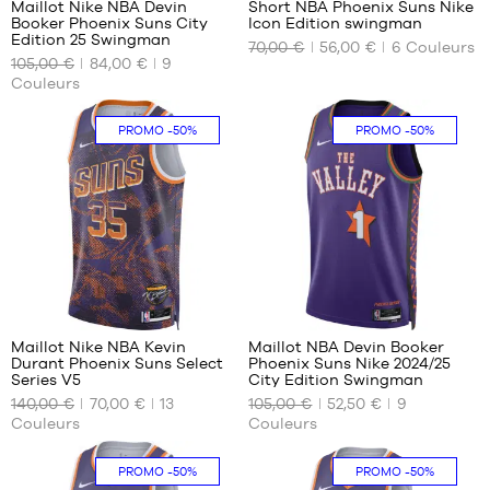
Maillot Nike NBA Devin
Short NBA Phoenix Suns Nike
Booker Phoenix Suns City
Icon Edition swingman
NOS
NOS
Edition 25 Swingman
70,00 €
56,00 €
6
Couleurs
TAILLES
TAILLES
105,00 €
84,00 €
9
DISPONIBLES
DISPONIBLES
Couleurs
S
S
PROMO
-50%
PROMO
-50%
XL
M
XXL
L
XL
100
19
Maillot Nike NBA Kevin
Maillot NBA Devin Booker
Durant Phoenix Suns Select
Phoenix Suns Nike 2024/25
NOS
NOS
Series V5
City Edition Swingman
TAILLES
TAILLES
140,00 €
70,00 €
13
105,00 €
52,50 €
9
DISPONIBLES
DISPONIBLES
Couleurs
Couleurs
XS
S
PROMO
-50%
PROMO
-50%
S