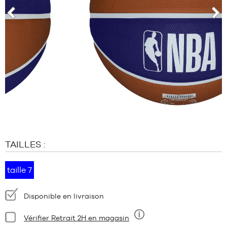
MARQUES
PROMOS
prev
nex
ENFANT
SORTIES
PROMOS
SORTIES
FR
Devenir
membre
TAILLES :
FAQ
Blog
taille 7
Disponibilité
Disponible en livraison
:
Condition:
Vérifier Retrait 2H en magasin
Neuf