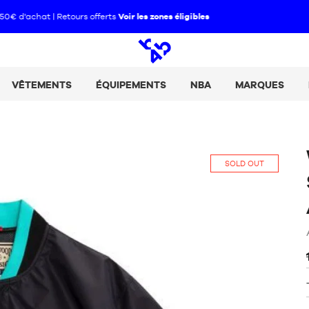
Paie tes achats en 2, 3 ou 4 fois avec Alma :
+ de détails
Open
search
VÊTEMENTS
ÉQUIPEMENTS
NBA
MARQUES
SOLD OUT