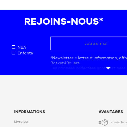
XS
REJOINS-NOUS*
NBA
Enfants
*Newsletter = lettre d’information, off
Basket4Ballers.
Les données collectées sont destinées 
société Basket4Ballers, responsable du
L’adresse électronique est une mention
données sont nécessaires aux fins de 
commerciale, de statistiques et d’étud
de proposer aux utilisateurs des offre
besoins.
En créant votre compte, vous accepte
de protection de données personnelle
INFORMATIONS
AVANTAGES
Conformément à la Loi n°78-17 du 6 jan
à l'informatique, aux fichiers et aux li
Livraison
Frais de p
disposez d’un droit d’accès, de rectific