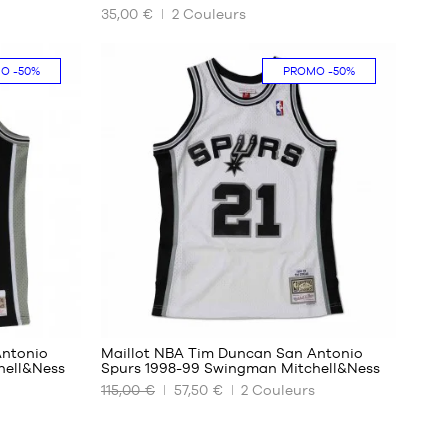
35,00 €
2
Couleurs
NOS
TAILLES
DISPONIBLES
MO
-50%
PROMO
-50%
XS
S
M
L
XL
XXL
14
Antonio
Maillot NBA Tim Duncan San Antonio
hell&Ness
Spurs 1998-99 Swingman Mitchell&Ness
115,00 €
57,50 €
2
Couleurs
NOS
s
TAILLES
DISPONIBLES