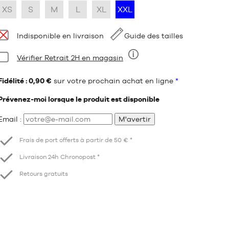
XS
S
M
L
XL
XXL
Disponibilité
Indisponible en livraison
Guide des tailles
Condition:
Vérifier Retrait 2H en magasin
Neuf
Fidélité : 0,90 €
sur votre prochain achat en ligne
*
Prévenez-moi lorsque le produit est disponible
Email :
M'avertir
Frais de port offerts à partir de 50 € *
Livraison 24h Chronopost *
Retours gratuits