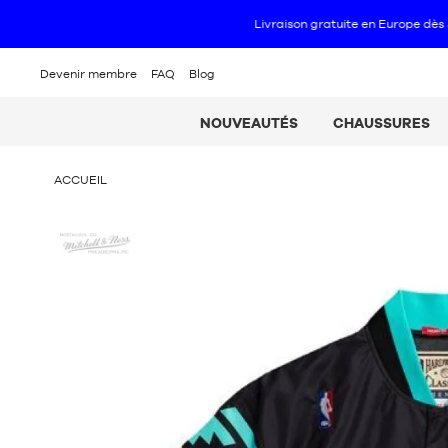
Devenir membre
FAQ
Blog
NOUVEAUTÉS
CHAUSSURES
VOUS
ACCUEIL
ÊTES
ICI
Mitchell
:
&
Ness