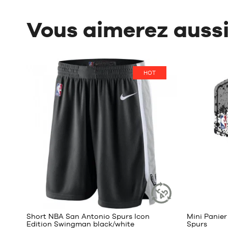
Vous aimerez auss
HOT
22
Short NBA San Antonio Spurs Icon
Mini Panie
ARTICLE
Edition Swingman black/white
Spurs
DURABLE