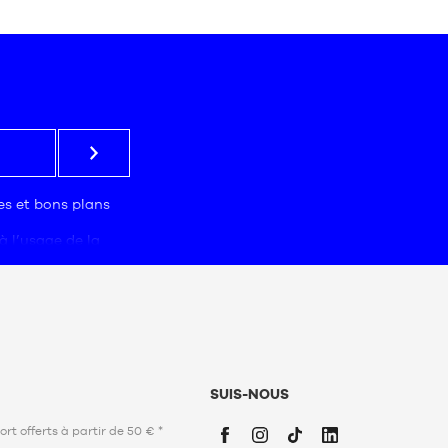
S
res et bons plans
à l’usage de la
 traitement.
 obligatoire. Ces
prospection
es marketing afin
s adaptées à leurs
z notre
politique
s (PPDP)
.
SUIS-NOUS
vier 1978 relative
bertés, vous
ort offerts à partir de 50 € *
ation, d’opposition