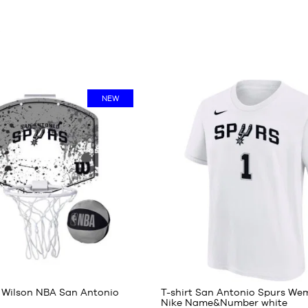
i
NEW
3
13
r Wilson NBA San Antonio
T-shirt San Antonio Spurs W
Nike Name&Number white