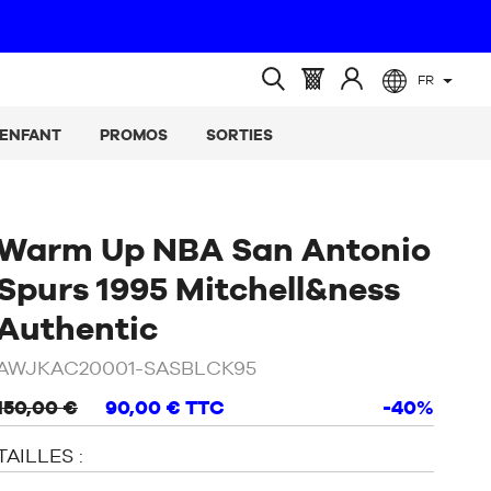
FR
(vide)
Panier
Identifiez-
Ouvrir
:
vous
la
ENFANT
PROMOS
SORTIES
recherche
Warm Up NBA San Antonio
Spurs 1995 Mitchell&ness
/
Noir
Authentic
AWJKAC20001-SASBLCK95
150,00 €
90,00 €
TTC
-40%
TAILLES :