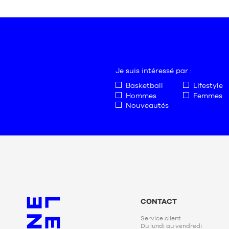
S
L
M
XL
L
XXL
XL
XXL
Je suis intéressé par :
Basketball
Lifestyle
Hommes
Femmes
Nouveautés
CONTACT
Service client
Du lundi au vendredi