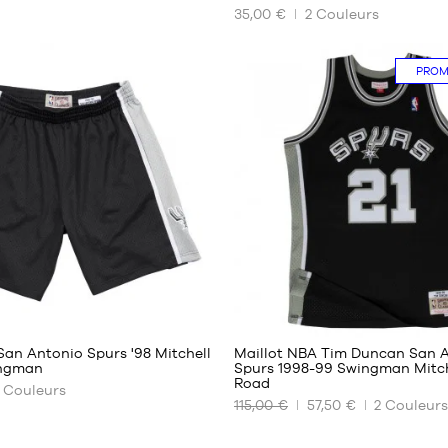
35,00 €
2
Couleurs
NOS
TAILLES
ES
DISPONIBLES
PRO
XS
S
M
L
XXL
22
14
an Antonio Spurs '98 Mitchell
Maillot NBA Tim Duncan San 
ingman
Spurs 1998-99 Swingman Mitc
Road
Couleurs
NOS
115,00 €
57,50 €
2
Couleur
TAILLES
ES
DISPONIBLES