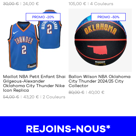
XL -
DISPONIBLES
DISPONIBLES
30,00 €
24,00 €
105,00 €
4
Couleurs
enfant
- 1m65
S -
S
à
PROMO
-20%
PROMO
-50%
enfant
XL
1m80
- 1m25
à
1m35
10
Maillot NBA Petit Enfant Shai
Ballon Wilson NBA Oklahoma
Gilgeous-Alexander
City Thunder 2024/25 City
NOS
NOS
Oklahoma City Thunder Nike
Collector
TAILLES
TAILLES
Icon Replica
80,00 €
40,00 €
DISPONIBLES
DISPONIBLES
54,00 €
43,20 €
2
Couleurs
4-5
taille
ans /
7
104-
110cm
REJOINS-NOUS*
5-6
ans