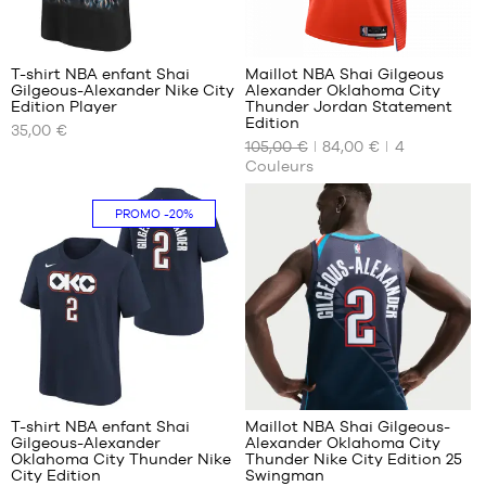
10
T-shirt NBA enfant Shai
Maillot NBA Shai Gilgeous
Gilgeous-Alexander Nike City
Alexander Oklahoma City
NOS
NOS
Edition Player
Thunder Jordan Statement
TAILLES
TAILLES
Edition
35,00 €
DISPONIBLES
DISPONIBLES
105,00 €
84,00 €
4
Couleurs
S -
S
enfant
XL
PROMO
-20%
- 1m25
XXL
à
1m35
M -
enfant
- 1m35
à
1m50
10
L -
enfant
- 1m50
T-shirt NBA enfant Shai
Maillot NBA Shai Gilgeous-
à
Gilgeous-Alexander
Alexander Oklahoma City
NOS
NOS
Oklahoma City Thunder Nike
Thunder Nike City Edition 25
1m65
TAILLES
TAILLES
City Edition
Swingman