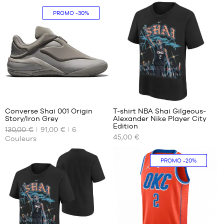
enfant
S -
50
- 1m65
PROMO
-30%
enfant
à
- 1m25
1m80
à
1m35
2
Converse Shai 001 Origin
T-shirt NBA Shai Gilgeous-
Story/Iron Grey
Alexander Nike Player City
NOS
NOS
Edition
130,00 €
91,00 €
6
TAILLES
TAILLES
45,00 €
Couleurs
DISPONIBLES
DISPONIBLES
40.5
M
PROMO
-20%
L
XL
XXL