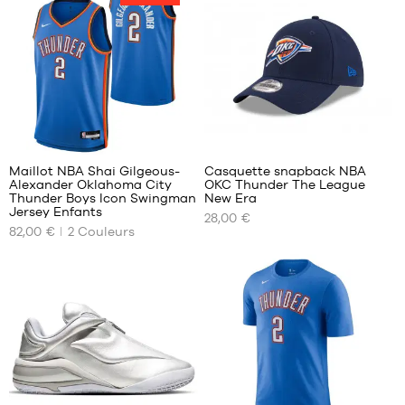
MARQUES
PROMOS
ENFANT
SORTIES
PROMOS
10
2
SORTIES
FR
Maillot NBA Shai Gilgeous-
Casquette snapback NBA
Alexander Oklahoma City
OKC Thunder The League
NOS
NOS
Thunder Boys Icon Swingman
New Era
TAILLES
TAILLES
Jersey Enfants
Devenir
28,00 €
DISPONIBLES
DISPONIBLES
membre
82,00 €
2
Couleurs
S -
Taille
FAQ
enfant
unique
- 1m25
Blog
à
1m35
M -
enfant
- 1m35
à