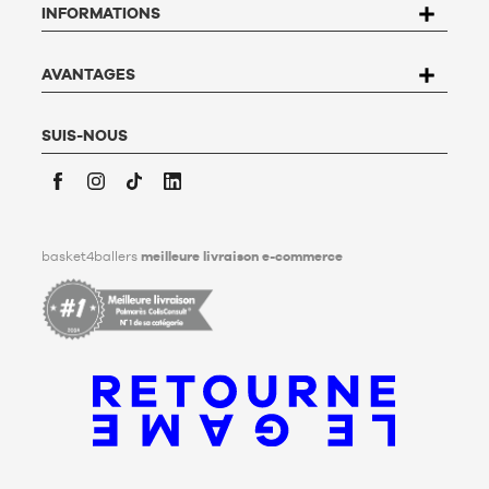
INFORMATIONS
Basket4Ballers, 104 rue de Hochfelden, 67200 Strasbourg ou
compléter le formulaire «
Contacter le Service client
». Pour en
savoir plus,
cliquez ici
.
Basket4Ballers informe l’utilisateur qu’il peut définir, de son
AVANTAGES
vivant, des directives relatives à la conservation, à
l’effacement et à la communication de ses données
personnelles après son décès. Pour en savoir plus,
cliquez ici
.
SUIS-NOUS
Facebook
Instagram
TikTok
LinkedIn
basket4ballers
meilleure livraison e-commerce