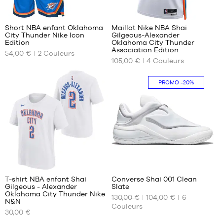
58
10
43
44
Short NBA enfant Oklahoma
Maillot Nike NBA Shai
44.5
City Thunder Nike Icon
Gilgeous-Alexander
NOS
NOS
Edition
Oklahoma City Thunder
45
TAILLES
TAILLES
Association Edition
54,00 €
2
Couleurs
47.5
DISPONIBLES
DISPONIBLES
105,00 €
4
Couleurs
S -
XS
Uniquement
PROMO
-20%
enfant
en
S
- 1m25
magasin
M
à
L
1m35
XL
M -
enfant
XXL
- 1m35
à
1m50
2
L -
enfant
T-shirt NBA enfant Shai
Converse Shai 001 Clean
- 1m50
Gilgeous - Alexander
Slate
NOS
NOS
Oklahoma City Thunder Nike
à
130,00 €
104,00 €
6
TAILLES
TAILLES
N&N
1m65
Couleurs
DISPONIBLES
DISPONIBLES
30,00 €
XL -