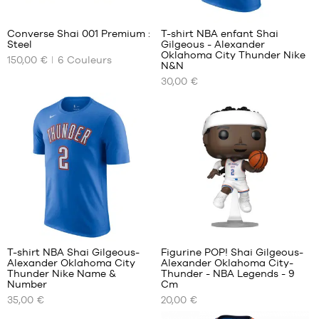
1m50
2
4
L -
enfant
Converse Shai 001 Premium :
T-shirt NBA enfant Shai
- 1m50
Steel
Gilgeous - Alexander
NOS
NOS
Oklahoma City Thunder Nike
à
150,00 €
6
Couleurs
TAILLES
TAILLES
N&N
1m65
DISPONIBLES
DISPONIBLES
30,00 €
XL -
enfant
38.5
S -
- 1m65
enfant
40
à
- 1m25
40.5
1m80
à
43
1m35
44
M -
enfant
45
- 1m35
49
à
1m50
L -
enfant
T-shirt NBA Shai Gilgeous-
Figurine POP! Shai Gilgeous-
- 1m50
Alexander Oklahoma City
Alexander Oklahoma City-
NOS
NOS
Thunder Nike Name &
Thunder - NBA Legends - 9
à
TAILLES
TAILLES
Number
Cm
1m65
DISPONIBLES
DISPONIBLES
35,00 €
20,00 €
XL -
enfant