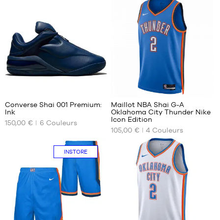
XS
Taille
- 1m65
unique
S
à
M
1m80
L
XL
XXL
2
10
Converse Shai 001 Premium:
Maillot NBA Shai G-A
Ink
Oklahoma City Thunder Nike
NOS
NOS
Icon Edition
150,00 €
6
Couleurs
TAILLES
TAILLES
105,00 €
4
Couleurs
DISPONIBLES
DISPONIBLES
38.5
S
INSTORE
39
M
40
L
40.5
XL
41
XXL
42
42.5