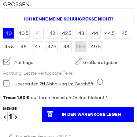
GRÖSSEN :
ICH KENNE MEINE SCHUHGRÖSSE NICHT!
40
40.5
41
42
42.5
43
44
44.5
45
45.5
46
47
47.5
48
48.5
49.5
Verfügbarkeit:
Auf Lager
Größenratgeber
Achtung: Letzte verfügbare Teile!
Bedingung:
Überprüfen 2H Abholung im Geschäft
Neun
Treue: 1,60 €
auf Ihren nächsten Online-Einkauf
*
.
MENGE
IN DEN WARENKORB LEGEN
Verringern
Erhöhen
Kostenloser Versand ab 50 € *