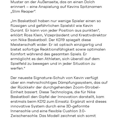
Muster an der Außenseite, das an einen Dolch
erinnert – eine Anspielung auf Kevins Spitznamen
„Slim Reaper“.
„Im Basketball haben nur wenige Spieler einen so
flüssigen und gefährlichen Spielstil wie Kevin
Durant. Er kann von jeder Position aus punkten“,
erklärt Ross Klein, Vizepräsident und Kreativdirektor
von Nike Basketball. Der KD19 spiegelt diese
Meisterschaft wider: Er ist optisch einzigartig und
bietet sofortige Reaktionsfähigkeit sowie optimalen
Komfort während des gesamten Spiels. Er
ermöglicht es den Athleten, sich überall auf dem
Spielfeld zu bewegen und in jeder Situation zu
werfen.“
Der neueste Signature-Schuh von Kevin verfügt
über ein mehrschichtiges Dämpfungssystem, das auf
der Rückkehr der durchgehenden Zoom-Strobel-
Einheit basiert. Diese Technologie, die für Nike
Basketball den Gipfel der Innovation darstellt, kam
erstmals beim KD12 zum Einsatz. Ergänzt wird dieses
innovative System durch eine 3D-geformte
Innensohle und eine flexible Cushlon 3.0-
Zwischensohle. Das Modell zeichnet sich somit