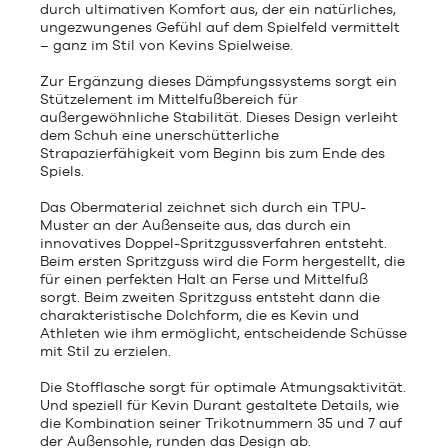
durch ultimativen Komfort aus, der ein natürliches,
ungezwungenes Gefühl auf dem Spielfeld vermittelt
– ganz im Stil von Kevins Spielweise.
Zur Ergänzung dieses Dämpfungssystems sorgt ein
Stützelement im Mittelfußbereich für
außergewöhnliche Stabilität. Dieses Design verleiht
dem Schuh eine unerschütterliche
Strapazierfähigkeit vom Beginn bis zum Ende des
Spiels.
Das Obermaterial zeichnet sich durch ein TPU-
Muster an der Außenseite aus, das durch ein
innovatives Doppel-Spritzgussverfahren entsteht.
Beim ersten Spritzguss wird die Form hergestellt, die
für einen perfekten Halt an Ferse und Mittelfuß
sorgt. Beim zweiten Spritzguss entsteht dann die
charakteristische Dolchform, die es Kevin und
Athleten wie ihm ermöglicht, entscheidende Schüsse
mit Stil zu erzielen.
Die Stofflasche sorgt für optimale Atmungsaktivität.
Und speziell für Kevin Durant gestaltete Details, wie
die Kombination seiner Trikotnummern 35 und 7 auf
der Außensohle, runden das Design ab.