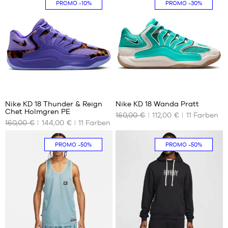
PROMO
-10%
PROMO
-30%
88
88
Nike KD 18 Thunder & Reign
Nike KD 18 Wanda Pratt
Chet Holmgren PE
160,00 €
112,00 €
11
Farben
UNSERE
UNSERE
160,00 €
144,00 €
11
Farben
VERFÜGBAREN
VERFÜGBAREN
GRÖSSEN
GRÖSSEN
PROMO
-50%
PROMO
-50%
41
42
43
43
44
44
44.5
44.5
45
45
45.5
45.5
47
46
100