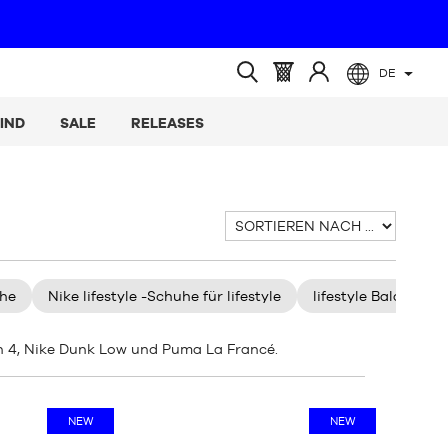
DE
(leer)
Warenkorb
Melden
Suche
:
Sie
öffnen
IND
SALE
RELEASES
sich
an
Sortieren
nach
uhe
Nike lifestyle -Schuhe für lifestyle
lifestyle Balance li
an 4, Nike Dunk Low und Puma La Francé.
NEW
NEW