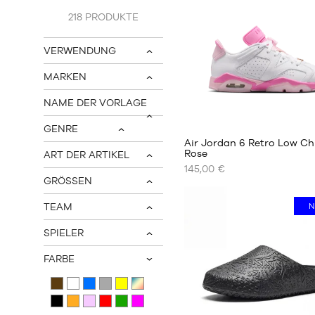
Produkte.
218
PRODUKTE
VERWENDUNG
v
MARKEN
v
NAME DER VORLAGE
1
v
GENRE
v
Air Jordan 6 Retro Low Ch
Rose
ART DER ARTIKEL
v
145,00 €
UNSERE
GRÖSSEN
VERFÜGBAREN
v
GRÖSSEN
TEAM
N
v
36
SPIELER
36.5
v
37.5
FARBE
v
38
38.5
39