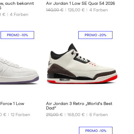
ow, auch bekannt
Air Jordan 1 Low SE Quai 54 2026
6
140,00 €
126,00 €
4
Farben
0 €
4
Farben
UNSERE
VERFÜGBAREN
GRÖSSEN
PROMO
-10%
PROMO
-20%
40
41
42
42.5
43
44
44.5
45
4
313
45.5
46
 Force 1 Low
Air Jordan 3 Retro „World's Best
47
Dad“
47.5
0 €
12
Farben
210,00 €
168,00 €
6
Farben
UNSERE
48.5
VERFÜGBAREN
49.5
GRÖSSEN
PROMO
-10%