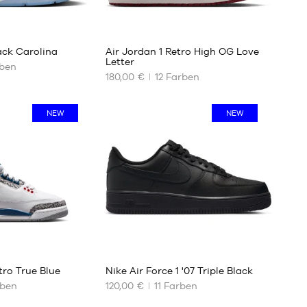
45
46
76
365
47
ack Carolina
Air Jordan 1 Retro High OG Love
Letter
ben
180,00 €
12
Farben
UNSERE
VERFÜGBAREN
GRÖSSEN
NEW
NEW
40
40.5
41
42
42.5
43
44
44.5
2
256
45
tro True Blue
Nike Air Force 1 '07 Triple Black
45.5
ben
120,00 €
11
Farben
46
UNSERE
47