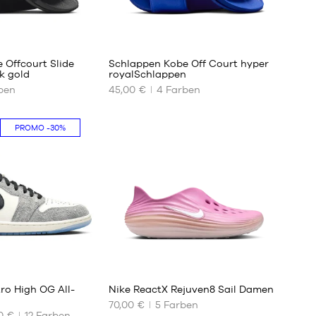
43
44
44.5
5
45
 Offcourt Slide
Schlappen Kobe Off Court hyper
45.5
k gold
royalSchlappen
46
ben
45,00 €
4
Farben
UNSERE
47
VERFÜGBAREN
47.5
GRÖSSEN
PROMO
-30%
48.5
40
49.5
41
44
45
46
47.5
48.5
49.5
65
tro High OG All-
Nike ReactX Rejuven8 Sail Damen
70,00 €
5
Farben
0 €
12
Farben