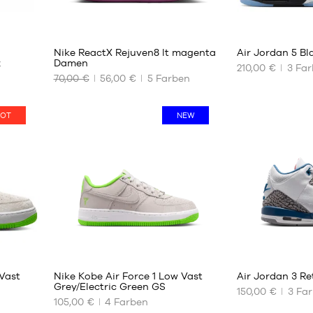
43
45
44
46
1
44.5
47
Nike ReactX Rejuven8 lt magenta
Air Jordan 5 Bl
45
z
Damen
210,00 €
3
Far
46
70,00 €
56,00 €
5
Farben
UNSERE
UNSERE
47
VERFÜGBAREN
VERFÜGBAREN
GRÖSSEN
GRÖSSEN
OT
NEW
35.5
41
36.5
42
38
42.5
39
43
40.5
44
42
44.5
43
45
48
46
2
 Vast
Nike Kobe Air Force 1 Low Vast
Air Jordan 3 Re
Grey/Electric Green GS
150,00 €
3
Far
105,00 €
4
Farben
UNSERE
UNSERE