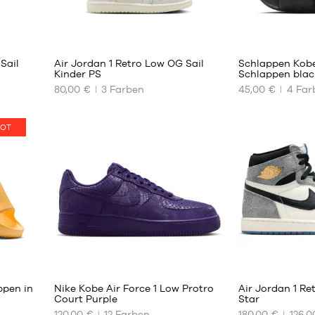
42
43
44.5
2
5
Sail
Air Jordan 1 Retro Low OG Sail
Schlappen Kobe
Kinder PS
Schlappen blac
80,00 €
3
Farben
45,00 €
4
Far
UNSERE
UNSERE
VERFÜGBAREN
VERFÜGBAREN
GRÖSSEN
GRÖSSEN
OT
28
40
28.5
41
29.5
42.5
30
44
31
45
31.5
46
32
47.5
33
48.5
44
3
35
49.5
ppen in
Nike Kobe Air Force 1 Low Protro
Air Jordan 1 Re
Court Purple
Star
120,00 €
12
Farben
180,00 €
126,0