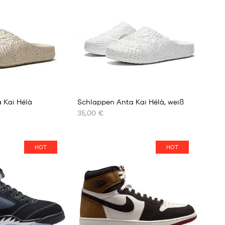
 Kai Hélà
Schlappen Anta Kai Hélà, weiß
35,00 €
UNSERE
VERFÜGBAREN
GRÖSSEN
HOT
HOT
40
41
42
43
44
44.5