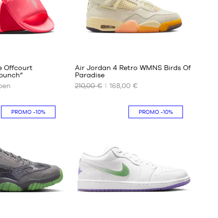
47
47.5
47
 Offcourt
Air Jordan 4 Retro WMNS Birds Of
 punch“
Paradise
ben
210,00 €
168,00 €
UNSERE
VERFÜGBAREN
GRÖSSEN
PROMO
-10%
PROMO
-10%
42
42.5
43
44
44.5
45
45.5
2
212