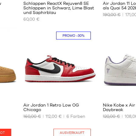
w
Schlappen ReactX Rejuven8 SE
Air Jordan 11 L
45.5
Schlappen in Schwarz, Lime Blast
als Quai 54 202
46
und Saphirblau
190,00 €
171,0
UNSERE
UNSERE
47
60,00 €
VERFÜGBAREN
VERFÜGBAREN
47.5
GRÖSSEN
GRÖSSEN
48.5
PROMO
-30%
40
40
41
40.5
42.5
41
44
42
45
46
46
47
47.5
47.5
48.5
48.5
78
4
49.5
51.5
52.5
Air Jordan 1 Retro Low OG
Nike Kobe x Air
Chicago
Daybreak
160,00 €
112,00 €
6
Farben
120,00 €
108,0
UNSERE
UNSERE
VERFÜGBAREN
VERFÜGBAREN
GRÖSSEN
GRÖSSEN
OT
AUSVERKAUFT