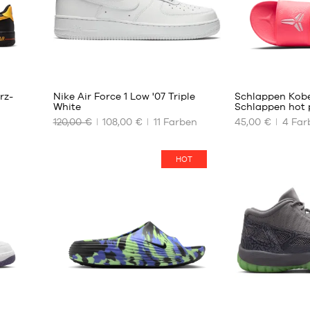
45
46
49.5
256
5
rz-
Nike Air Force 1 Low '07 Triple
Schlappen Kobe
White
Schlappen hot
120,00 €
108,00 €
11
Farben
45,00 €
4
Far
UNSERE
UNSERE
VERFÜGBAREN
VERFÜGBAREN
GRÖSSEN
GRÖSSEN
HOT
40
40
40.5
41
41
42.5
42
44
42.5
45
43
46
44
47.5
44.5
48.5
3
45