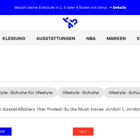
Bezahl deine Einkäufe in 2, 3 oder 4 Raten mit Alma :
+ Details
Offene
Suche
KLEIDUNG
AUSSTATTUNGEN
NBA
MARKEN
K
tyle -Schuhe für lifestyle
lifestyle -Schuhe
lifestyle -Sch
i basket4Ballers. Hier findest du die Must-haves Jordan 1, Jord
AR!
HOT