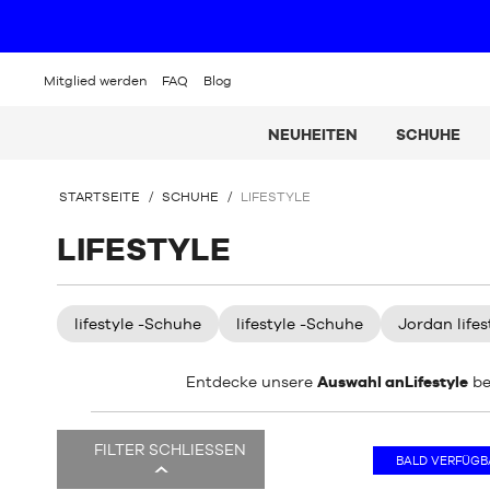
Mitglied werden
FAQ
Blog
NEUHEITEN
SCHUHE
SIE
STARTSEITE
/
SCHUHE
/
LIFESTYLE
BEFINDEN
SICH
LIFESTYLE
HIER:
lifestyle -Schuhe
lifestyle -Schuhe
Jordan lifes
Entdecke unsere
Auswahl anLifestyle
be
Es
FILTER SCHLIESSEN
gibt
BALD VERFÜGB
271