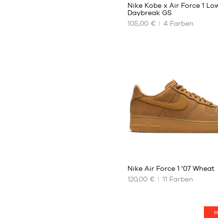
Nike Kobe x Air Force 1 Lo
Daybreak GS
105,00 €
4
Farben
UNSERE
VERFÜGBAREN
GRÖSSEN
35.5
36
36.5
37.5
38
38.5
39
40
256
Nike Air Force 1 '07 Wheat
120,00 €
11
Farben
UNSERE
VERFÜGBAREN
GRÖSSEN
H