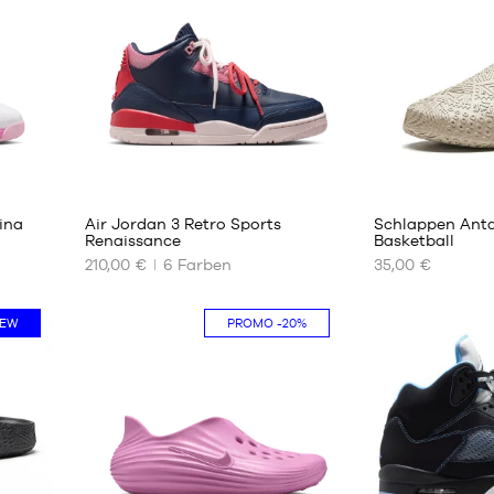
313
ina
Air Jordan 3 Retro Sports
Schlappen Anta
Renaissance
Basketball
210,00 €
6
Farben
35,00 €
UNSERE
UNSERE
VERFÜGBAREN
VERFÜGBAREN
GRÖSSEN
GRÖSSEN
EW
PROMO
-20%
39
39
40
40
40.5
41
41
42
42
43
42.5
44