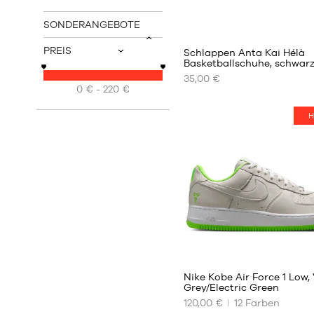
40
SONDERANGEBOTE
v
PREIS
Schlappen Anta Kai Hélà
v
Basketballschuhe, schwar
35,00 €
UNSERE
0 € - 220 €
VERFÜGBAREN
GRÖSSEN
H
39
40
41
42
43
44
44.5
45
44
46
Nike Kobe Air Force 1 Low,
47
Grey/Electric Green
120,00 €
12
Farben
UNSERE