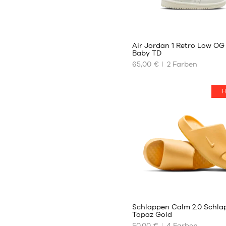
47.5
48.5
49.5
Air Jordan 1 Retro Low OG 
Baby TD
65,00 €
2
Farben
UNSERE
VERFÜGBAREN
GRÖSSEN
H
23.5
27
Schlappen Calm 2.0 Schla
Topaz Gold
50,00 €
4
Farben