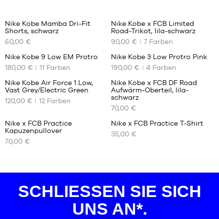
95
Nike Kobe Mamba Dri-Fit
Nike Kobe x FCB Limited
Shorts, schwarz
NEW
Road-Trikot, lila-schwarz
HOT
UNSERE
UNSERE
52
60,00 €
90,00 €
7
Farben
VERFÜGBAREN
VERFÜGBAREN
GRÖSSEN
GRÖSSEN
Nike Kobe 9 Low EM Protro
Nike Kobe 3 Low Protro Pink
44
HOT
HOT
180,00 €
11
Farben
190,00 €
4
Farben
UNSERE
UNSERE
S
XS
VERFÜGBAREN
VERFÜGBAREN
M
S
Nike Kobe Air Force 1 Low,
Nike Kobe x FCB DF Road
GRÖSSEN
GRÖSSEN
Vast Grey/Electric Green
HOT
Aufwärm-Oberteil, lila-
NEW
L
M
UNSERE
UNSERE
schwarz
120,00 €
12
Farben
VERFÜGBAREN
VERFÜGBAREN
35.5
39
XL
L
70,00 €
GRÖSSEN
GRÖSSEN
36
40
XXL
XL
Nike x FCB Practice
Nike x FCB Practice T-Shirt
36.5
40.5
40
S
Kapuzenpullover
NEW
HOT
35,00 €
UNSERE
UNSERE
37.5
41
40.5
M
70,00 €
VERFÜGBAREN
VERFÜGBAREN
38.5
42
41
L
GRÖSSEN
GRÖSSEN
39
42.5
42
XL
S
S
40
43
42.5
XXL
M
M
40.5
44
43
SCHLIESSEN SIE SICH U
L
L
41
44.5
44
NS AN*.
XL
XL
42
45
44.5
XXL
XXL
42.5
45.5
45