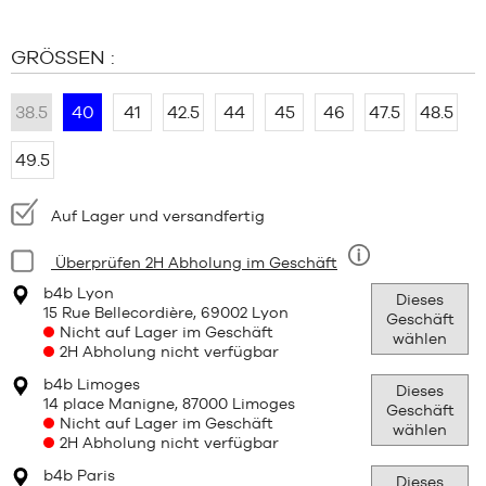
MARKEN
GRÖSSEN :
KIND
38.5
40
41
42.5
44
45
46
47.5
48.5
SALE
49.5
RELEASES
Verfügbarkeit:
Auf Lager und versandfertig
Bedingung:
Überprüfen 2H Abholung im Geschäft
Neun
b4b Lyon
Dieses
15 Rue Bellecordière, 69002 Lyon
Geschäft
Nicht auf Lager im Geschäft
wählen
2H Abholung nicht verfügbar
b4b Limoges
Dieses
14 place Manigne, 87000 Limoges
Geschäft
Nicht auf Lager im Geschäft
wählen
2H Abholung nicht verfügbar
b4b Paris
Dieses