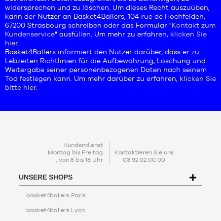
widersprechen und zu löschen. Um dieses Recht auszuüben,
kann der Nutzer an Basket4Ballers, 104 rue de Hochfelden,
67200 Strasbourg schreiben oder das Formular "
Kontakt zum
Kundenservice
" ausfüllen. Um mehr zu erfahren,
klicken Sie
hier
.
Basket4Ballers informiert den Nutzer darüber, dass er zu
Lebzeiten Richtlinien für die Aufbewahrung, Löschung und
Weitergabe seiner personenbezogenen Daten nach seinem
Tod festlegen kann. Um mehr darüber zu erfahren,
klicken Sie
bitte hier
.
KONTAKT
Kundendienst
Montag bis Freitag
Kontaktieren Sie uns
, von 8 bis 18 Uhr
03 92 02 00 00
UNSERE SHOPS
basket4ballers Paris
basket4ballers Lyon