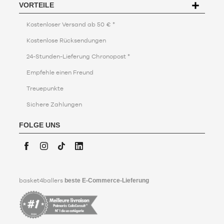
VORTEILE
Kostenloser Versand ab 50 € *
Kostenlose Rücksendungen
24-Stunden-Lieferung Chronopost *
Empfehle einen Freund
Treuepunkte
Sichere Zahlungen
Sichere
Zahlungen
FOLGE UNS
Mastercard,
Visa,
CB,
Paypal,
Facebook
Instagram
TikTok
LinkedIn
Apple
Pay,
basket4ballers
beste E-Commerce-Lieferung
Google
Pay
und
Alma
(Ratenzahlung)