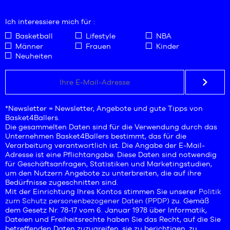
43
45.5
44
Ich interessiere mich für :
46
44.5
47
Basketball
Lifestyle
NBA
45
Männer
Frauen
Kinder
47.5
45.5
Neuheiten
48.5
46
47
47.5
48
*Newsletter = Newsletter, Angebote und gute Tipps von
48.5
Basket4Ballers.
Die gesammelten Daten sind für die Verwendung durch das
Unternehmen Basket4Ballers bestimmt, das für die
Verarbeitung verantwortlich ist. Die Angabe der E-Mail-
Adresse ist eine Pflichtangabe. Diese Daten sind notwendig
für Geschäftsanfragen, Statistiken und Marketingstudien,
um den Nutzern Angebote zu unterbreiten, die auf ihre
Bedürfnisse zugeschnitten sind.
Mit der Einrichtung Ihres Kontos stimmen Sie unserer
Politik
zum Schutz personenbezogener Daten (PPDP)
zu. Gemäß
dem Gesetz Nr. 78-17 vom 6. Januar 1978 über Informatik,
Dateien und Freiheitsrechte haben Sie das Recht, auf die Sie
betreffenden Daten zuzugreifen, sie zu berichtigen, zu