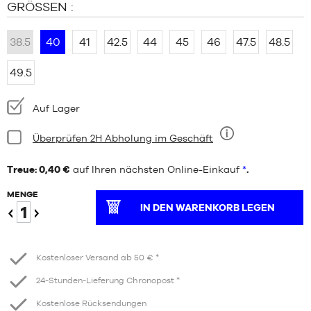
GRÖSSEN :
38.5
40
41
42.5
44
45
46
47.5
48.5
49.5
Verfügbarkeit:
Auf Lager
Bedingung:
Überprüfen 2H Abholung im Geschäft
Neun
Treue: 0,40 €
auf Ihren nächsten Online-Einkauf
*
.
MENGE
IN DEN WARENKORB LEGEN
Verringern
Erhöhen
Kostenloser Versand ab 50 € *
24-Stunden-Lieferung Chronopost *
Kostenlose Rücksendungen