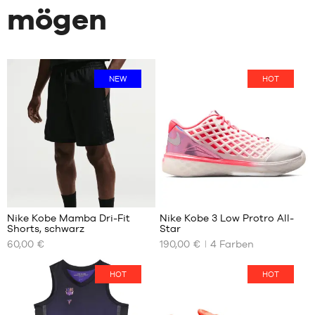
mögen
NEW
HOT
Nike Kobe Mamba Dri-Fit
Nike Kobe 3 Low Protro All-
Shorts, schwarz
Star
UNSERE
UNSERE
60,00 €
190,00 €
4
Farben
VERFÜGBAREN
VERFÜGBAREN
GRÖSSEN
GRÖSSEN
HOT
HOT
S
40.5
M
41