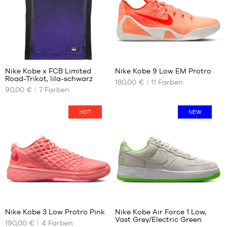
L
42
XL
42.5
XXL
43
44
44.5
95
53
45
Nike Kobe x FCB Limited
Nike Kobe 9 Low EM Protro
45.5
Road-Trikot, lila-schwarz
180,00 €
11
Farben
UNSERE
UNSERE
90,00 €
7
Farben
VERFÜGBAREN
VERFÜGBAREN
GRÖSSEN
GRÖSSEN
HOT
NEW
XS
35.5
S
36
M
36.5
L
37.5
XL
38.5
39
40
44
40.5
Nike Kobe 3 Low Protro Pink
Nike Kobe Air Force 1 Low,
41
Vast Grey/Electric Green
190,00 €
4
Farben
UNSERE
UNSERE
42