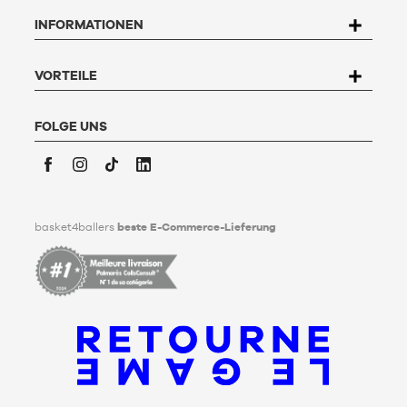
betreffenden Daten zuzugreifen, sie zu berichtigen, zu
INFORMATIONEN
widersprechen und zu löschen. Um dieses Recht auszuüben,
kann der Nutzer an Basket4Ballers, 104 rue de Hochfelden,
67200 Strasbourg schreiben oder das Formular "
Kontakt zum
Kundenservice
" ausfüllen. Um mehr zu erfahren,
klicken Sie
VORTEILE
hier
.
Basket4Ballers informiert den Nutzer darüber, dass er zu
Lebzeiten Richtlinien für die Aufbewahrung, Löschung und
FOLGE UNS
Weitergabe seiner personenbezogenen Daten nach seinem
Tod festlegen kann. Um mehr darüber zu erfahren,
klicken Sie
bitte hier
.
Facebook
Instagram
TikTok
LinkedIn
basket4ballers
beste E-Commerce-Lieferung