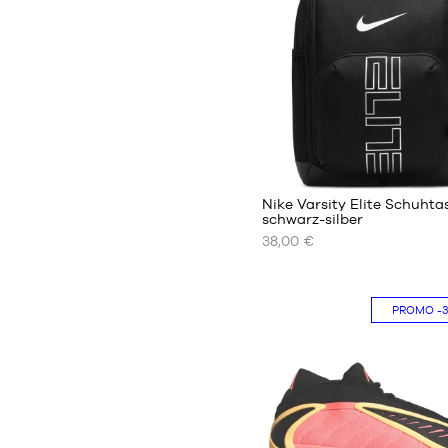
S
M
L
XL
XXL
3
Nike Varsity Elite Schuhta
schwarz-silber
38,00 €
UNSERE
VERFÜGBAREN
GRÖSSEN
PROMO
-
Einheitsgröße