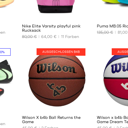
43
44
142
4
Nike Elite Varsity playful pink
Puma MB.05 Ric
Rucksack
ben
135,00 €
81,00
80,00 €
64,00 €
11
Farben
UNSERE
UNSERE
VERFÜGBAREN
VERFÜGBAREN
GRÖSSEN
GRÖSSEN
AUSGESCHLOSSEN B4B
AUSGE
30%
HOT
Einheitsgröße
42.5
44
44.5
45
46
47
48
49.5
5
5
51
Wilson X b4b Ball Returns the
Wilson x b4b Ba
Game
Game Dream Te
ben