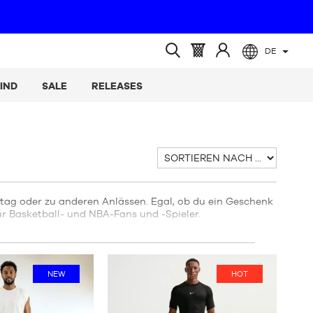
DE
(leer)
Warenkorb
Melden
Suche
:
Sie
öffnen
IND
SALE
RELEASES
sich
an
Sortieren
nach
tag oder zu anderen Anlässen. Egal, ob du ein Geschenk
r Basketball- und NBA-Fans und -Spieler.
NEW
HOT