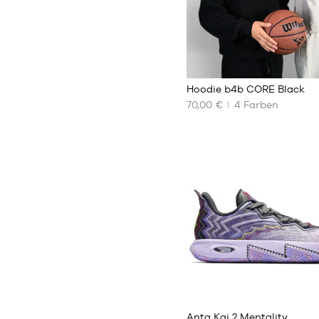
4
Hoodie b4b CORE Black
70,00 €
4
Farben
UNSERE
VERFÜGBAREN
GRÖSSEN
XS
S
M
L
XL
XXL
29
Anta Kai 2 Mentality