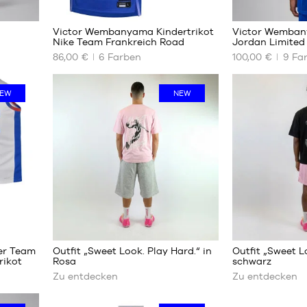
48
1
Victor Wembanyama Kindertrikot
Victor Wemban
Nike Team Frankreich Road
Jordan Limited
86,00 €
6
Farben
100,00 €
9
Fa
UNSERE
UNSERE
VERFÜGBAREN
VERFÜGBAREN
GRÖSSEN
GRÖSSEN
EW
NEW
L –
XS
Kinder
S
– 1,50
M
m bis
L
1,65 m
XL
XL –
Kinder
XXL
– 1,65
XXXL
m bis
1,80 m
Mehr
Mehr
er Team
Outfit „Sweet Look. Play Hard.“ in
Outfit „Sweet L
erfahren
erfahren
rikot
Rosa
schwarz
Zu entdecken
Zu entdecken