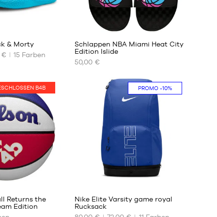
1
1
k & Morty
Schlappen NBA Miami Heat City
Edition Islide
 €
15
Farben
50,00 €
UNSERE
VERFÜGBAREN
GRÖSSEN
SCHLOSSEN B4B
PROMO
-10%
38
40
41
42
44
45
46
47
142
ll Returns the
Nike Elite Varsity game royal
am Edition
Rucksack