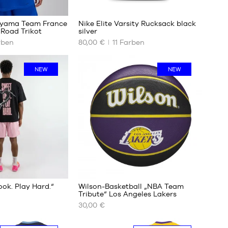
27
142
yama Team France
Nike Elite Varsity Rucksack black
 Road Trikot
silver
rben
80,00 €
11
Farben
UNSERE
VERFÜGBAREN
GRÖSSEN
NEW
NEW
Einheitsgröße
5
ook. Play Hard.“
Wilson-Basketball „NBA Team
Tribute“ Los Angeles Lakers
30,00 €
UNSERE
VERFÜGBAREN
GRÖSSEN