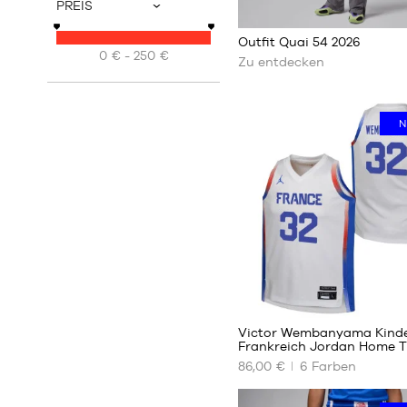
40
PREIS
v
41
Mehr
Outfit Quai 54 2026
42
erfahren
0 € - 250 €
Zu entdecken
42.5
43
44
N
45
46
47
48
48
Victor Wembanyama Kind
Frankreich Jordan Home T
86,00 €
6
Farben
UNSERE
VERFÜGBAREN
GRÖSSEN