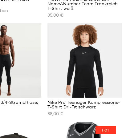
Name&Number Team Frankreich
T-Shirt weiß
ben
UNSERE
35,00 €
VERFÜGBAREN
GRÖSSEN
M
L
XXXL
t 3/4-Strumpfhose,
Nike Pro Teenager Kompressions-
T-Shirt Dri-Fit schwarz
38,00 €
UNSERE
VERFÜGBAREN
GRÖSSEN
HOT
10