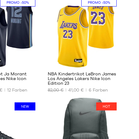
PROMO
-50%
PROMO
-50%
Größe
7
5
194
ot Ja Morant
NBA Kindertrikot LeBron James
es Nike Icon
Los Angeles Lakers Nike Icon
Edition 23
UNSERE
 €
12
Farben
82,00 €
41,00 €
6
Farben
VERFÜGBAREN
GRÖSSEN
NEW
HOT
M –
Kind
–
1,35
m
bis