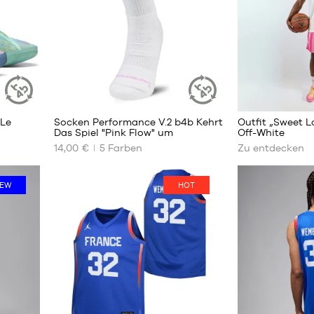
7
Mehr
2Le
Socken Performance V.2 b4b Kehrt
Outfit „Sweet L
NACHHALTIGER
NACHHALTIGER
erfahren
Das Spiel "Pink Flow" um
Off-White
ARTIKEL
ARTIKEL
14,00 €
5
Farben
Zu entdecken
UNSERE
VERFÜGBAREN
GRÖSSEN
EW
HOT
38
42
46
50