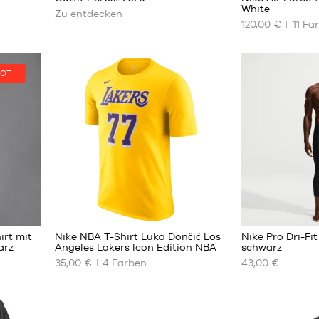
erfahren
White
Zu entdecken
42.5
120,00 €
11
Far
UNSERE
44
VERFÜGBAREN
44.5
GRÖSSEN
45
OT
40
40.5
41
42
42.5
43
44
44.5
6
2
45
45.5
irt mit
Nike NBA T-Shirt Luka Dončić Los
Nike Pro Dri-Fi
46
arz
Angeles Lakers Icon Edition NBA
schwarz
47
35,00 €
4
Farben
43,00 €
UNSERE
UNSERE
47.5
VERFÜGBAREN
VERFÜGBAREN
48.5
GRÖSSEN
GRÖSSEN
XS
S