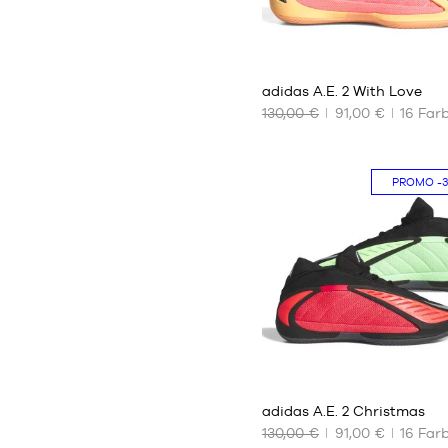
37
adidas A.E. 2 With Love
130,00 €
91,00 €
16
Far
UNSERE
VERFÜGBAREN
GRÖSSEN
PROMO
-
40
2/3
41
1/3
42
42
2/3
43
37
1/3
44
adidas A.E. 2 Christmas
44
130,00 €
91,00 €
16
Far
2/3