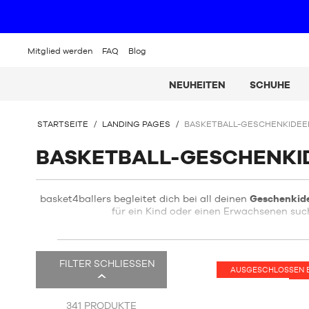
Mitglied werden
FAQ
Blog
NEUHEITEN
SCHUHE
SIE
STARTSEITE
/
LANDING PAGES
/
BASKETBALL-GESCHENKIDEE
BEFINDEN
SICH
BASKETBALL-GESCHENKI
HIER:
basket4ballers begleitet dich bei all deinen
Geschenkid
für ein Kind oder einen Erwachsenen such
Es
FILTER SCHLIESSEN
gibt
AUSGESCHLOSSEN 
H
375
Produkte.
341
PRODUKTE