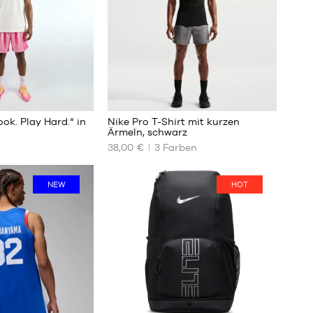
13
ook. Play Hard.“ in
Nike Pro T-Shirt mit kurzen
Ärmeln, schwarz
38,00 €
3
Farben
UNSERE
VERFÜGBAREN
GRÖSSEN
NEW
HOT
S
M
L
XL
XXL