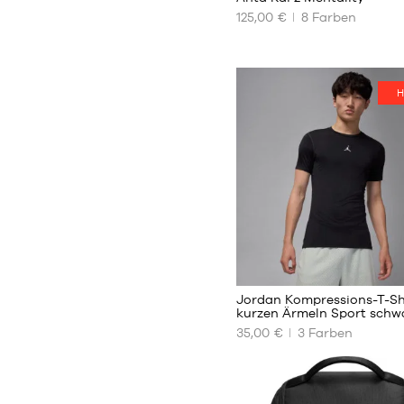
125,00 €
8
Farben
UNSERE
VERFÜGBAREN
GRÖSSEN
H
41
42
44.5
45
45.5
46
47
47.5
5
48.5
49.5
Jordan Kompressions-T-Sh
kurzen Ärmeln Sport schw
35,00 €
3
Farben
UNSERE
VERFÜGBAREN
GRÖSSEN
XS