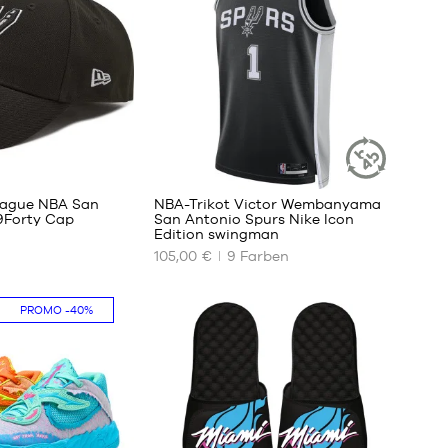
Jahre
(S)
12
Jahre
(M)
14
Jahre
(L)
127
16
Jahre
eague NBA San
NBA-Trikot Victor Wembanyama
NACHHALTIGER
(XL)
9Forty Cap
San Antonio Spurs Nike Icon
ARTIKEL
Edition swingman
XS
UNSERE
105,00 €
9
Farben
VERFÜGBAREN
GRÖSSEN
PROMO
-40%
e
XS
S
M
L
XL
XXL