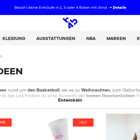
Bezahl deine Einkäufe in 2, 3 oder 4 Raten mit Alma :
+ Details
Offene
Suche
KLEIDUNG
AUSSTATTUNGEN
NBA
MARKEN
K
N
DEEN
een
rund um
den Basketball
, sei es zu
Weihnachten
, zum Geburts
st, bei uns findest du eine Auswahl der
besten Geschenkideen
fü
Entwickeln
B4B
OT
HOT