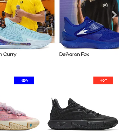
next
NEW
HOT