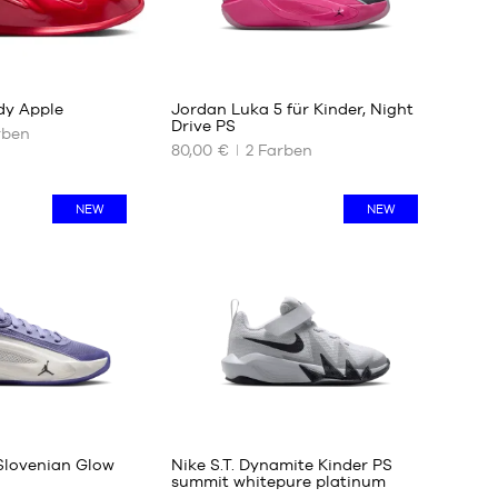
38.5
39
40
dy Apple
Jordan Luka 5 für Kinder, Night
Drive PS
rben
80,00 €
2
Farben
UNSERE
VERFÜGBAREN
GRÖSSEN
NEW
NEW
31.5
32
33
33.5
34
35
2
Slovenian Glow
Nike S.T. Dynamite Kinder PS
summit whitepure platinum