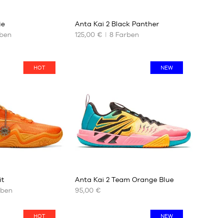
9
29
ie
Anta Kai 2 Black Panther
ben
125,00 €
8
Farben
UNSERE
VERFÜGBAREN
GRÖSSEN
HOT
NEW
39
40
41
42
42.5
43
44
44.5
45
it
Anta Kai 2 Team Orange Blue
46
ben
95,00 €
47
UNSERE
47.5
VERFÜGBAREN
48.5
HOT
NEW
GRÖSSEN