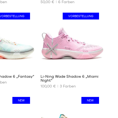
rben
50,00 €
6
Farben
UNSERE
VERFÜGBAREN
GRÖSSEN
VORBESTELLUNG
VORBESTELLUNG
27.5
28
28.5
29.5
30
31.5
32
33
33.5
hadow 6 „Fantasy“
Li-Ning Wade Shadow 6 „Miami
34
Night“
ben
35
100,00 €
3
Farben
UNSERE
VERFÜGBAREN
GRÖSSEN
NEW
NEW
41
41
1/3