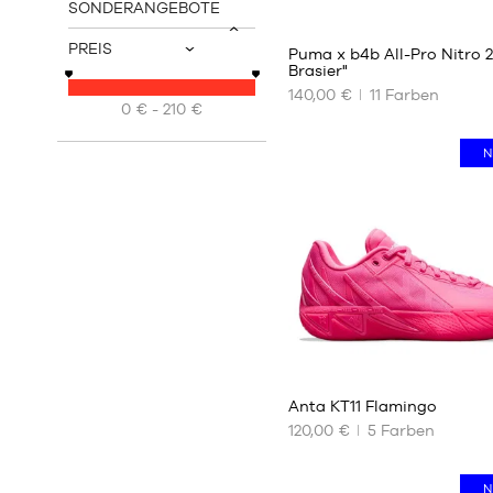
40
SONDERANGEBOTE
v
PREIS
Puma x b4b All-Pro Nitro 
v
Brasier"
140,00 €
11
Farben
UNSERE
0 € - 210 €
VERFÜGBAREN
GRÖSSEN
N
35.5
36
37
37.5
38
38.5
39
40
41
Anta KT11 Flamingo
42
120,00 €
5
Farben
42.5
UNSERE
43
VERFÜGBAREN
44
N
GRÖSSEN