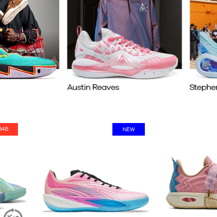
B4B
OT
NEW