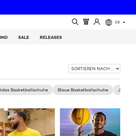
DE
(leer)
Warenkorb
Melden
Suche
:
Sie
öffnen
IND
SALE
RELEASES
sich
an
Sortieren
nach
idas Basketballschuhe
Blaue Basketballschuhe
Jordan-