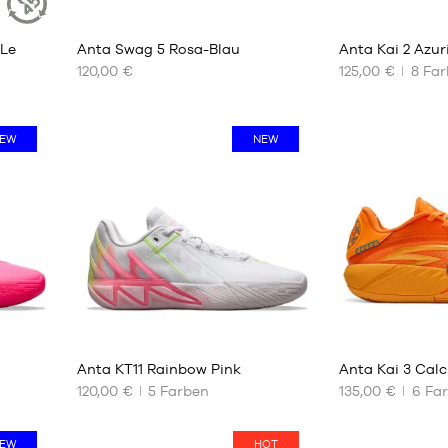
2
2Le
Anta Swag 5 Rosa-Blau
Anta Kai 2 Azur
NACHHALTIGER
ARTIKEL
120,00 €
125,00 €
8
Far
UNSERE
UNSERE
VERFÜGBAREN
VERFÜGBAREN
GRÖSSEN
GRÖSSEN
EW
NEW
39
39
40
40
41
41
42
42
42.5
42.5
43
43
44
44
44.5
44.5
9
45
45
Anta KT11 Rainbow Pink
Anta Kai 3 Calc
46
46
120,00 €
5
Farben
135,00 €
6
Far
47
47
UNSERE
UNSERE
47.5
VERFÜGBAREN
VERFÜGBAREN
48.5
EW
HOT
GRÖSSEN
GRÖSSEN