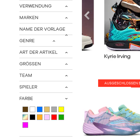
VERWENDUNG
v
MARKEN
v
prev
NAME DER VORLAGE
v
GENRE
v
ART DER ARTIKEL
v
GRÖSSEN
v
TEAM
v
AUSGESCHLOSSEN 
H
SPIELER
v
FARBE
v