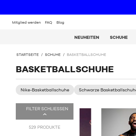
Mitglied werden
FAQ
Blog
NEUHEITEN
SCHUHE
SIE
STARTSEITE
/
SCHUHE
/
BASKETBALLSCHUHE
BEFINDEN
SICH
BASKETBALLSCHUHE
HIER:
Nike-Basketballschuhe
Schwarze Basketballschuh
Es
FILTER SCHLIESSEN
gibt
616
Produkte.
529
PRODUKTE