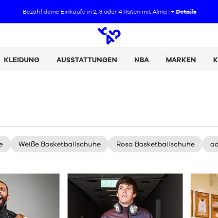
Bezahl deine Einkäufe in 2, 3 oder 4 Raten mit Alma :
+ Details
Offene
Suche
KLEIDUNG
AUSSTATTUNGEN
NBA
MARKEN
K
e
Weiße Basketballschuhe
Rosa Basketballschuhe
ad