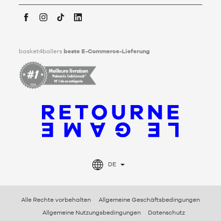
Weitergabe seiner personenbezogenen Daten nach seinem
Tod festlegen kann. Um mehr darüber zu erfahren,
klicken Sie
bitte hier
.
Facebook
Instagram
TikTok
LinkedIn
basket4ballers
beste E-Commerce-Lieferung
DE
Alle Rechte vorbehalten
Allgemeine Geschäftsbedingungen
Allgemeine Nutzungsbedingungen
Datenschutz