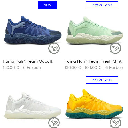
MARKEN
NEW
PROMO
-20%
SALE
KIND
RELEASES
SALE
RELEASES
4
4
DE
Puma Hali 1 Team Cobalt
Puma Hali 1 Team Fresh Mint
NACHHALTIGER
NACHHALT
ARTIKEL
ARTIKEL
130,00 €
6
Farben
130,00 €
104,00 €
6
Farben
Mitglied
UNSERE
UNSERE
werden
VERFÜGBAREN
VERFÜGBAREN
GRÖSSEN
GRÖSSEN
PROMO
-20%
FAQ
40
40
40.5
40.5
Blog
41
41
42
42
42.5
42.5
43
43
4
4
44
44