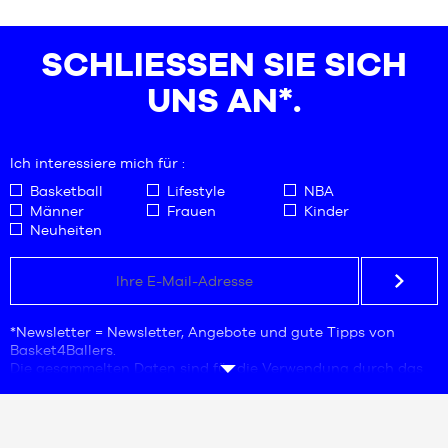
31
28.5
35
SCHLIESSEN SIE SICH U
NS AN*.
Ich interessiere mich für :
Basketball
Lifestyle
NBA
Männer
Frauen
Kinder
Neuheiten
*Newsletter = Newsletter, Angebote und gute Tipps von
Basket4Ballers.
Die gesammelten Daten sind für die Verwendung durch das
Unternehmen Basket4Ballers bestimmt, das für die
Verarbeitung verantwortlich ist. Die Angabe der E-Mail-
Adresse ist eine Pflichtangabe. Diese Daten sind notwendig
für Geschäftsanfragen, Statistiken und Marketingstudien,