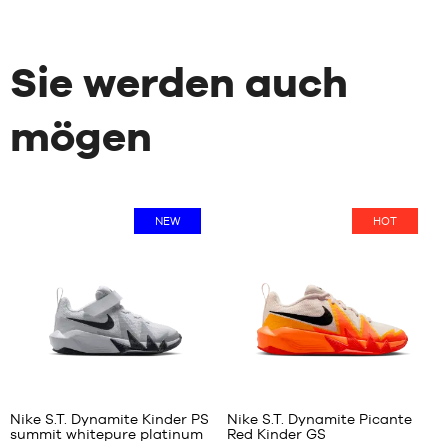
Sie werden auch
mögen
NEW
HOT
2
9
Nike S.T. Dynamite Kinder PS
Nike S.T. Dynamite Picante
summit whitepure platinum
Red Kinder GS
UNSERE
UNSERE