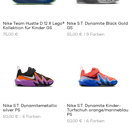
38.5
33.5
39
34
9
40
35
Nike Team Hustle D 12 X Lego®
Nike S.T. Dynamite Black Gold
Kollektion für Kinder GS
GS
UNSERE
UNSERE
75,00 €
55,00 €
9
Farben
VERFÜGBAREN
VERFÜGBAREN
GRÖSSEN
GRÖSSEN
35.5
35.5
36
36
36.5
37.5
37.5
38.5
38
39
38.5
40
39
2
2
40
Nike S.T. Dynamitemetallic
Nike S.T. Dynamite Kinder-
silver PS
Turfschuh orange/marineblau
UNSERE
UNSERE
PS
50,00 €
6
Farben
VERFÜGBAREN
VERFÜGBAREN
50,00 €
6
Farben
GRÖSSEN
GRÖSSEN