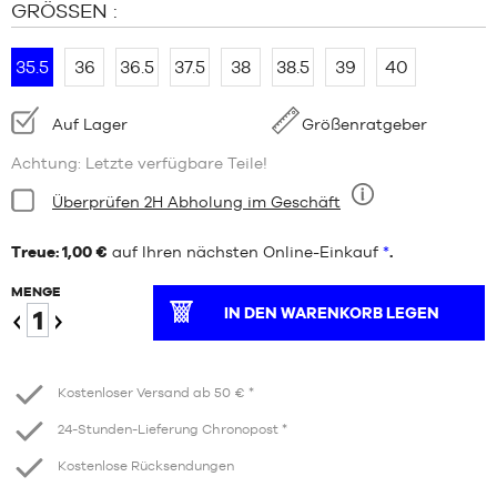
GRÖSSEN :
35.5
36
36.5
37.5
38
38.5
39
40
Verfügbarkeit:
Auf Lager
Größenratgeber
Achtung: Letzte verfügbare Teile!
Bedingung:
Überprüfen 2H Abholung im Geschäft
Neun
Treue: 1,00 €
auf Ihren nächsten Online-Einkauf
*
.
MENGE
IN DEN WARENKORB LEGEN
Verringern
Erhöhen
Kostenloser Versand ab 50 € *
24-Stunden-Lieferung Chronopost *
Kostenlose Rücksendungen