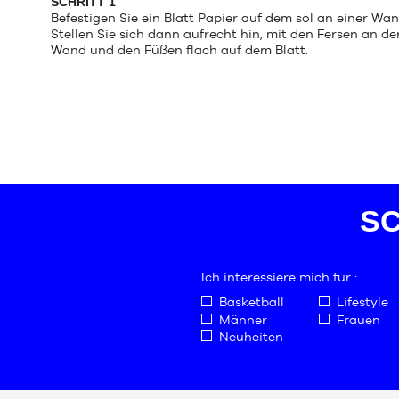
SCHRITT 1
Befestigen Sie ein Blatt Papier auf dem sol an einer Wan
Stellen Sie sich dann aufrecht hin, mit den Fersen an de
Wand und den Füßen flach auf dem Blatt.
SC
Ich interessiere mich für :
Basketball
Lifestyle
Männer
Frauen
Neuheiten