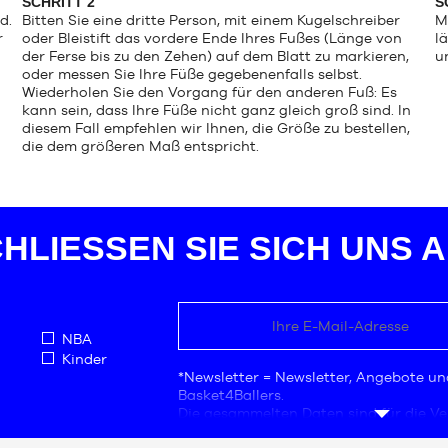
SCHRITT 2
S
d.
Bitten Sie eine dritte Person, mit einem Kugelschreiber
M
r
oder Bleistift das vordere Ende Ihres Fußes (Länge von
l
der Ferse bis zu den Zehen) auf dem Blatt zu markieren,
u
oder messen Sie Ihre Füße gegebenenfalls selbst.
Wiederholen Sie den Vorgang für den anderen Fuß: Es
kann sein, dass Ihre Füße nicht ganz gleich groß sind. In
diesem Fall empfehlen wir Ihnen, die Größe zu bestellen,
die dem größeren Maß entspricht.
HLIESSEN SIE SICH UNS AN
NBA
Kinder
*Newsletter = Newsletter, Angebote un
Basket4Ballers.
Die gesammelten Daten sind für die 
das Unternehmen Basket4Ballers besti