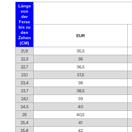
Länge
von
der
Ferse
bis zu
den
EUR
Zehen
(CM)
21,9
35,5
22,3
36
22,7
36,5
23,1
37,5
23,4
38
23,7
38,5
24,1
39
24,5
40
25
40,5
25,4
41
25,8
42