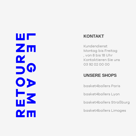
KONTAKT
Kundendienst
Montag bis Freitag
, von 8 bis 18 Uhr
Kontaktieren Sie uns
03 92 02 00 00
UNSERE SHOPS
basket4ballers Paris
basket4ballers Lyon
basket4ballers Straßburg
basket4ballers Limoges