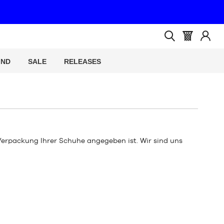
(leer)
Warenkorb
Melde
Suche
:
Sie
öffnen
IND
SALE
RELEASES
sich
an
 Verpackung Ihrer Schuhe angegeben ist. Wir sind uns