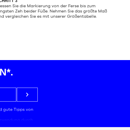
CHRITT 3
essen Sie die Markierung von der Ferse bis zum
ängsten Zeh beider Füße. Nehmen Sie das größte Maß
nd vergleichen Sie es mit unserer Größentabelle.
*.
d gute Tipps von
Verwendung durch
mmt, das für die