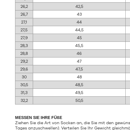
26,2
42,5
26,7
43
27,1
44
27,5
44,5
27,9
45
28,3
45,5
28,8
46
29,2
47
29,6
47,5
30
48
30,5
48,5
31,3
49,5
32,2
50,5
MESSEN SIE IHRE FÜßE
Ziehen Sie die Art von Socken an, die Sie mit den gewü
Tages anzuschwellen). Verteilen Sie Ihr Gewicht gleichm