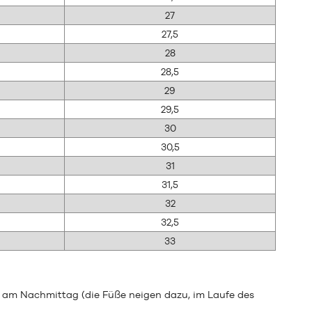
27
27,5
28
28,5
29
29,5
30
30,5
31
31,5
32
32,5
33
 am Nachmittag (die Füße neigen dazu, im Laufe des