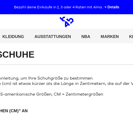
Bezahl deine Einkäufe in 2, 3 oder 4 Raten mit Alma :
+ Details
Offene
Suche
KLEIDUNG
AUSSTATTUNGEN
NBA
MARKEN
K
SCHUHE
nleitung, um Ihre Schuhgröße zu bestimmen.
 (cm) ist etwas kürzer als die Länge in Zentimetern, die auf der
 US-amerikanische Größen; CM = Zentimetergrößen
HEN (CM)" AN