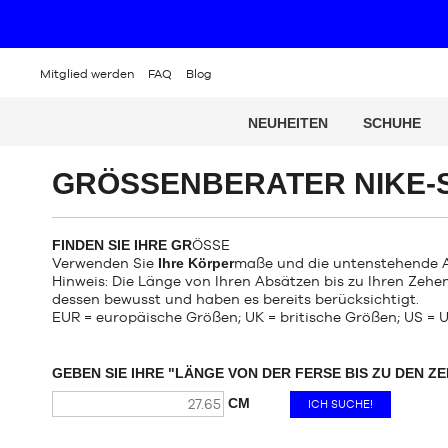
Mitglied werden
FAQ
Blog
NEUHEITEN
SCHUHE
GRÖSSENBERATER NIKE-
FINDEN SIE IHRE GR
ÖSSE
Verwenden Sie
Ihre Körper
maße und die untenstehende A
Hinweis: Die Länge von Ihren Absätzen bis zu Ihren Zehen
dessen bewusst und haben es bereits berücksichtigt.
EUR = europäische Größen; UK = britische Größen; US =
GEBEN SIE IHRE "LÄNGE VON DER FERSE BIS ZU DEN ZE
CM
ICH SUCHE!