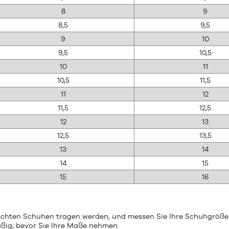
8
9
8,5
9,5
9
10
9,5
10,5
10
11
10,5
11,5
11
12
11,5
12,5
12
13
12,5
13,5
13
14
14
15
15
16
nschten Schuhen tragen werden, und messen Sie Ihre Schuhgröße
äßig, bevor Sie Ihre Maße nehmen.