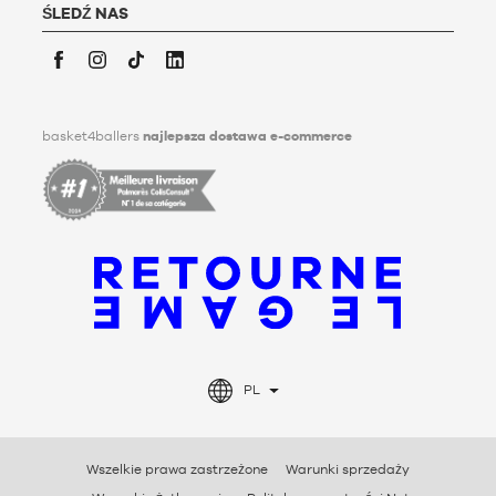
przekazywania swoich danych osobowych po jego śmierci.
ŚLEDŹ NAS
Aby dowiedzieć się więcej, kliknij
tutaj
.
Facebook
Instagram
TikTok
LinkedIn
basket4ballers
najlepsza dostawa e-commerce
PL
Wszelkie prawa zastrzeżone
Warunki sprzedaży