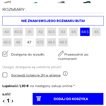
ROZMIARY :
NIE ZNAM SWOJEGO ROZMIARU BUTA!
40
40.5
41
42
42.5
43
44
44.5
45
45.5
46
47
47.5
48.5
49.5
Dostępność:
Dostępne do wysyłki
Przewodnik po
rozmiarach
Uwaga: dostępne są ostatnie sztuki!
Stan:
Sprawdź kolekcję 2H w sklepie
Dziewięć
Lojalność: 1,30 €
na następny zakup online
*.
ILOŚĆ
DODAJ DO KOSZYKA