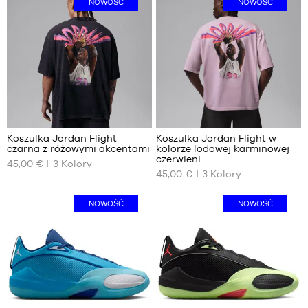
NOWOŚĆ
NOWOŚĆ
2
2
Koszulka Jordan Flight
Koszulka Jordan Flight w
czarna z różowymi akcentami
kolorze lodowej karminowej
NASZE
NASZE
czerwieni
45,00 €
3
Kolory
DOSTĘPNE
DOSTĘPNE
45,00 €
3
Kolory
ROZMIARY
ROZMIARY
XS
XS
NOWOŚĆ
NOWOŚĆ
S
M
M
L
L
XL
XL
XXL
XXL