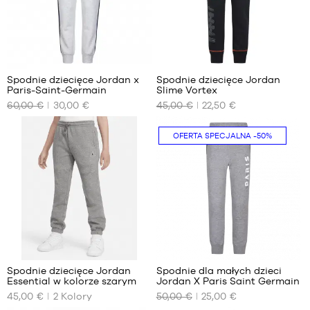
cm
6-7
XL –
lat
dziecko
/
– od
116-
165 cm
122
do 180
cm
Spodnie dziecięce Jordan x
Spodnie dziecięce Jordan
cm
Paris-Saint-Germain
Slime Vortex
NASZE
NASZE
60,00 €
30,00 €
45,00 €
22,50 €
DOSTĘPNE
DOSTĘPNE
ROZMIARY
ROZMIARY
OFERTA SPECJALNA
-50%
15
5-6
-
lat
15
/
lat
110-
116
cm
6
1
Spodnie dziecięce Jordan
Spodnie dla małych dzieci
Essential w kolorze szarym
Jordan X Paris Saint Germain
NASZE
NASZE
45,00 €
2
Kolory
50,00 €
25,00 €
DOSTĘPNE
DOSTĘPNE