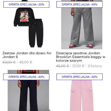
MARKI
OFERTA SPECJALNA
-20%
OFERTA SPECJALNA
-40%
PROMOCJE
DZIECKO
RELEASES
PROMOCJE
RELEASES
PL
Zestaw Jordan dla dzieci Air
Dziecięce spodnie Jordan
Jordan 6
Brooklyn Essentials baggy w
Zostań
NASZE
NASZE
kolorze szarym
członkiem
60,00 €
48,00 €
DOSTĘPNE
DOSTĘPNE
45,00 €
27,00 €
2
Kolory
ROZMIARY
ROZMIARY
FAQ
2-3
10
OFERTA SPECJALNA
-40%
OFERTA SPECJALNA
-40%
lata
-
Blog
/
10
92-
lat
98
12
cm
-
3-4
12
lata
lat