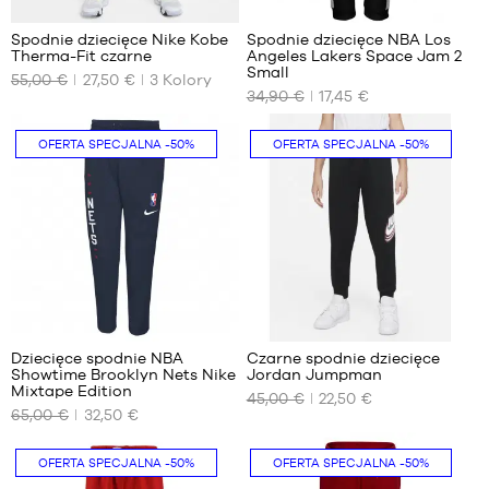
lat
14
/
lat
116-
Spodnie dziecięce Nike Kobe
Spodnie dziecięce NBA Los
Therma-Fit czarne
Angeles Lakers Space Jam 2
(L)
122
NASZE
NASZE
Small
cm
55,00 €
27,50 €
3
Kolory
DOSTĘPNE
DOSTĘPNE
34,90 €
17,45 €
ROZMIARY
ROZMIARY
8
Nie
OFERTA SPECJALNA
-50%
OFERTA SPECJALNA
-50%
lat
(XS)
10
lat
(S)
12
lat
(M)
2
1
Dziecięce spodnie NBA
Czarne spodnie dziecięce
Showtime Brooklyn Nets Nike
Jordan Jumpman
NASZE
NASZE
Mixtape Edition
45,00 €
22,50 €
DOSTĘPNE
DOSTĘPNE
65,00 €
32,50 €
ROZMIARY
ROZMIARY
XL –
2-3
OFERTA SPECJALNA
-50%
OFERTA SPECJALNA
-50%
dziecko
lata