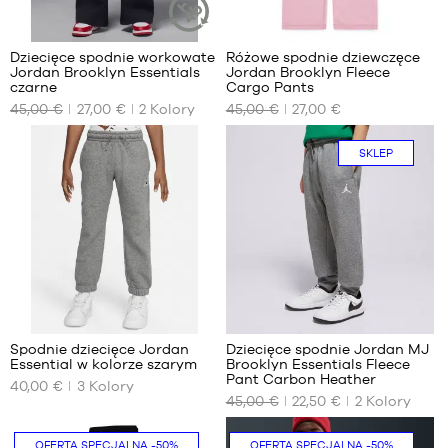
/
13
98-
-
104
13
Dziecięce spodnie workowate
Różowe spodnie dziewczęce
ZRÓWNOWAŻONY
cm
lat
Jordan Brooklyn Essentials
Jordan Brooklyn Fleece
ARTYKUŁ
NASZE
NASZE
4-5
czarne
Cargo Pants
15
DOSTĘPNE
DOSTĘPNE
lat /
45,00 €
27,00 €
2
Kolory
45,00 €
27,00 €
-
ROZMIARY
ROZMIARY
104-
15
110
lat
10
12
SKLEP
cm
-
-
5-6
10
12
lat
lat
lat
/
12
13
110-
-
-
120
12
13
cm
lat
lat
6-7
13
15
1
lat
-
-
/
13
15
116-
Spodnie dziecięce Jordan
Dziecięce spodnie Jordan MJ
lat
lat
Essential w kolorze szarym
Brooklyn Essentials Fleece
122
NASZE
NASZE
Pant Carbon Heather
15
cm
40,00 €
3
Kolory
DOSTĘPNE
DOSTĘPNE
45,00 €
22,50 €
2
Kolory
-
ROZMIARY
ROZMIARY
15
lat
2-3
10
Tylko
OFERTA SPECJALNA
-50%
OFERTA SPECJALNA
-50%