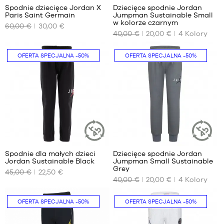
116
104
116-
Spodnie dziecięce Jordan X
Dziecięce spodnie Jordan
ZRÓWNOW
cm
cm
Paris Saint Germain
Jumpman Sustainable Small
122
ARTYKUŁ
NASZE
NASZE
6-7
5-6
w kolorze czarnym
cm
60,00 €
30,00 €
DOSTĘPNE
DOSTĘPNE
lat
lat
40,00 €
20,00 €
4
Kolory
ROZMIARY
ROZMIARY
/
/
116-
110-
10
2-3
OFERTA SPECJALNA
-50%
OFERTA SPECJALNA
-50%
122
116
-
lata
cm
cm
10
/
6-7
lat
92-
lat
98
12
/
cm
-
116-
12
5-6
122
lat
lat
cm
/
13
8
110-
-
116
13
Spodnie dla małych dzieci
Dziecięce spodnie Jordan
ZRÓWNOWAŻONY
ZRÓWNOW
cm
lat
Jordan Sustainable Black
Jumpman Small Sustainable
ARTYKUŁ
ARTYKUŁ
NASZE
NASZE
Grey
15
45,00 €
22,50 €
DOSTĘPNE
DOSTĘPNE
40,00 €
20,00 €
4
Kolory
-
ROZMIARY
ROZMIARY
15
lat
2-3
2-3
OFERTA SPECJALNA
-50%
OFERTA SPECJALNA
-50%
lata
lata
/
/