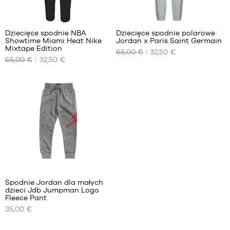
cm
/
/
1
6-7
116-
98-
lat
122
104
/
Dziecięce spodnie NBA
Dziecięce spodnie polarowe
cm
cm
116-
Showtime Miami Heat Nike
Jordan x Paris Saint Germain
NASZE
NASZE
4-5
Mixtape Edition
122
65,00 €
32,50 €
DOSTĘPNE
DOSTĘPNE
lat /
cm
65,00 €
32,50 €
ROZMIARY
ROZMIARY
104-
110
XL –
10
cm
dziecko
-
5-6
– od
10
lat
165 cm
lat
/
do 180
12
110-
cm
-
116
12
cm
lat
6-7
13
lat
-
/
13
116-
Spodnie Jordan dla małych
lat
dzieci Jdb Jumpman Logo
122
NASZE
Fleece Pant
15
cm
DOSTĘPNE
35,00 €
-
ROZMIARY
15
lat