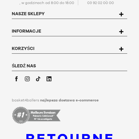
, w godzinach od 8:00 do 18:00
03 92 02 00 00
osobowych (PPDP)
. Zgodnie z francuską ustawą o ochronie
danych osobowych nr 78-17 z dnia 6 stycznia 1978 r.,
NASZE SKLEPY
użytkownik ma prawo do dostępu, poprawiania,
kwestionowania i usuwania wszelkich dotyczących go
danych. Aby skorzystać z tego prawa, użytkownik może
INFORMACJE
napisać do Basket4Ballers, 104 rue de Hochfelden, 67200
Strasbourg lub wypełnić formularz
"Kontakt z obsługą
klienta
".
Aby uzyskać więcej informacji,
kliknij
tutaj. Basket4Ballers
KORZYŚCI
informuje użytkownika, że może on określić, za życia,
dyrektywy dotyczące przechowywania, usuwania i
przekazywania swoich danych osobowych po jego śmierci.
ŚLEDŹ NAS
Aby dowiedzieć się więcej, kliknij
tutaj
.
Facebook
Instagram
TikTok
LinkedIn
basket4ballers
najlepsza dostawa e-commerce