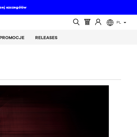
PL
(pusty)
Koszyk
Zaloguj
Wyszukiwanie
:
się
otwarte
PROMOCJE
RELEASES
do