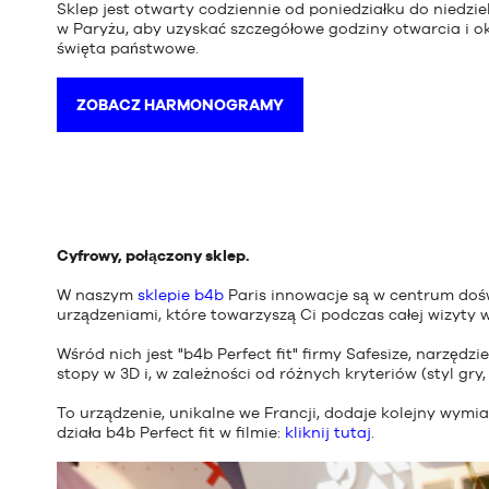
Sklep jest otwarty codziennie od poniedziałku do niedzi
w Paryżu, aby uzyskać szczegółowe godziny otwarcia i o
święta państwowe.
ZOBACZ HARMONOGRAMY
Cyfrowy, połączony sklep.
W naszym
sklepie b4b
Paris innowacje są w centrum dośw
urządzeniami, które towarzyszą Ci podczas całej wizyty w
Wśród nich jest "b4b Perfect fit" firmy Safesize, narzędz
stopy w 3D i, w zależności od różnych kryteriów (styl gry,
To urządzenie, unikalne we Francji, dodaje kolejny wymi
działa b4b Perfect fit w filmie:
kliknij tutaj
.