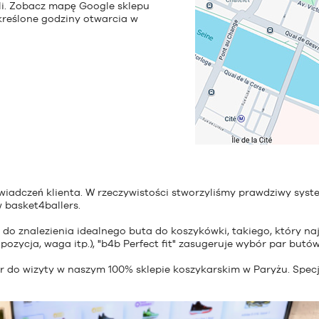
eli. Zobacz mapę Google sklepu
kreślone godziny otwarcia w
iadczeń klienta. W rzeczywistości stworzyliśmy prawdziwy syst
 basket4ballers.
ie do znalezienia idealnego buta do koszykówki, takiego, który na
 pozycja, waga itp.), "b4b Perfect fit" zasugeruje wybór par butów
ar do wizyty w naszym 100% sklepie koszykarskim w Paryżu. Specj