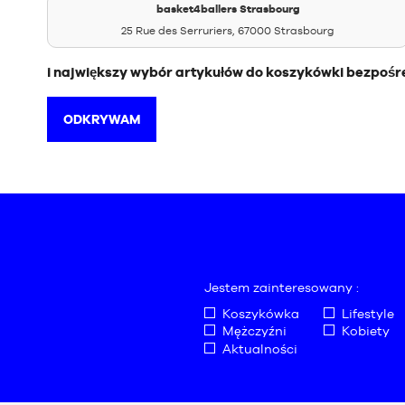
basket4ballers Strasbourg
25 Rue des Serruriers, 67000 Strasbourg
i największy wybór artykułów do koszykówki bezpośr
ODKRYWAM
Jestem zainteresowany :
Koszykówka
Lifestyle
Mężczyźni
Kobiety
Aktualności