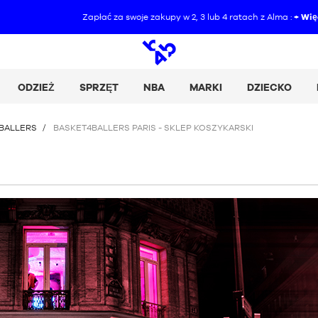
Zapłać za swoje zakupy w 2, 3 lub 4 ratach z Alma :
+ Więcej szczegółów
Wyszukiwanie
otwarte
ODZIEŻ
SPRZĘT
NBA
MARKI
DZIECKO
BALLERS
/
BASKET4BALLERS PARIS - SKLEP KOSZYKARSKI