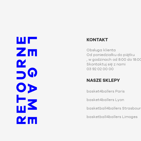
KONTAKT
Obsługa klienta
Od poniedziałku do piątku
, w godzinach od 8:00 do 18:0
Skontaktuj się z nami
03 92 02 00 00
NASZE SKLEPY
basket4ballers Paris
basket4ballers Lyon
basketball4ballers Strasbou
basketball4ballers Limoges