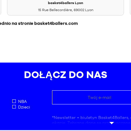
basket4ballers Lyon
15 Rue Bellecordière, 69002 Lyon
ednio na stronie basket4ballers.com
DOŁĄCZ DO NAS
NBA
Dzieci
*Newsletter = biuletyn Basket4Ballers, 
okazje. Zebrane dane są przeznaczone
przez firmę Basket4Ballers, która jest