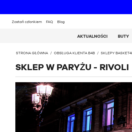
Zostań członkiem
FAQ
Blog
AKTUALNOŚCI
BUTY
JESTEŚ
STRONA GŁÓWNA
/
OBSŁUGA KLIENTA B4B
/
SKLEPY BASKET4
TUTAJ
:
SKLEP W PARYŻU - RIVOLI