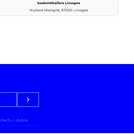
basket4ballers Limoges
14 place Manigne, 87000 Limoges
oferty i dobre
 do wykorzystania
 odpowiedzialna za