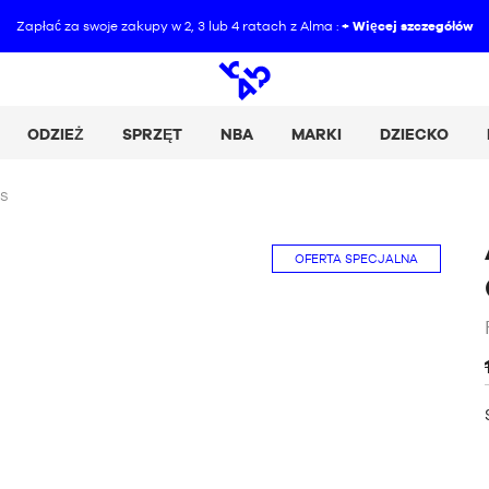
Zapłać za swoje zakupy w 2, 3 lub 4 ratach z Alma :
+ Więcej szczegółów
Wyszukiwanie
otwarte
ODZIEŻ
SPRZĘT
NBA
MARKI
DZIECKO
PS
OFERTA SPECJALNA