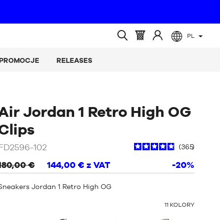
PL
(pusty)
Koszyk
Zaloguj
Wyszukiwanie
:
się
otwarte
PROMOCJE
RELEASES
do
Air Jordan 1 Retro High OG
/
Biały
Clips
FD2596-102
365
180,00 €
144,00 €
z VAT
-20%
Sneakers Jordan 1 Retro High OG
INNE
11
KOLORY
KOLORY