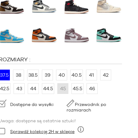
:
ROZMIARY :
37.5
38
38.5
39
40
40.5
41
42
42.5
43
44
44.5
45
45.5
46
Dostępność:
Dostępne do wysyłki
Przewodnik po
rozmiarach
Uwaga: dostępne są ostatnie sztuki!
Stan:
Sprawdź kolekcję 2H w sklepie
Dziewięć