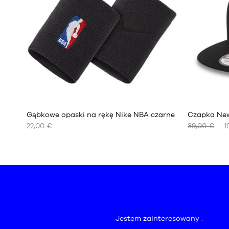
M
L
XL
XXL
6
Gąbkowe opaski na rękę Nike NBA czarne
Czapka New
22,00 €
39,00 €
1
NASZE
NASZE
DOSTĘPNE
DOSTĘPNE
ROZMIARY
ROZMIARY
Jeden
S/M
rozmiar
M/L
Jestem zainteresowany :