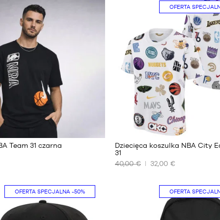
OFERTA SPECJAL
BA Team 31 czarna
Dziecięca koszulka NBA City E
31
40,00 €
32,00 €
NASZE
DOSTĘPNE
ROZMIARY
OFERTA SPECJALNA
-50%
OFERTA SPECJAL
XL –
dziecko
– od