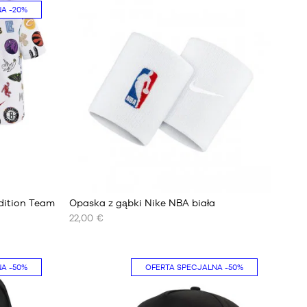
NA
-20%
13
dition Team
Opaska z gąbki Nike NBA biała
22,00 €
NASZE
DOSTĘPNE
ROZMIARY
NA
-50%
OFERTA SPECJALNA
-50%
Jeden
rozmiar