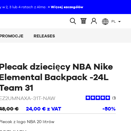
PL
(pusty)
Koszyk
Zaloguj
Wyszukiwanie
:
się
otwarte
PROMOCJE
RELEASES
do
Plecak dziecięcy NBA Nike
Elemental Backpack -24L
/
Czarny
Team 31
EZ2UMNAXA-31T-NAW
1
48,00 €
24,00 €
z VAT
-50%
Plecak z logo NBA 20 litrów