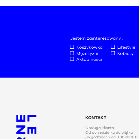
XS
S
S
M
M
L
L
XL
XL
XXL
Jestem zainteresowany :
XXL
Koszykówka
Lifestyle
Mężczyźni
Kobiety
Aktualności
KONTAKT
Obsługa klienta
Od poniedziałku do piątku
, w godzinach od 8:00 do 18:0