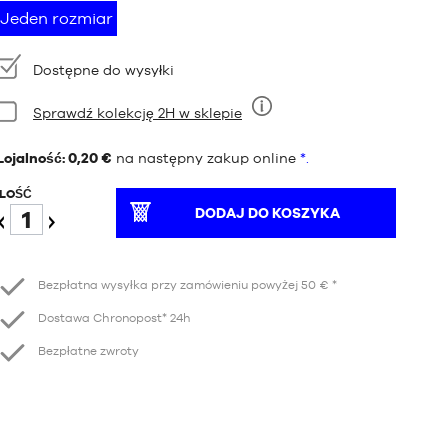
Jeden rozmiar
Dostępność:
Dostępne do wysyłki
Stan:
Sprawdź kolekcję 2H w sklepie
Dziewięć
Lojalność: 0,20 €
na następny zakup online
*.
ILOŚĆ
DODAJ DO KOSZYKA
Redukcja
Wzrost
Bezpłatna wysyłka przy zamówieniu powyżej 50 € *
Dostawa Chronopost* 24h
Bezpłatne zwroty