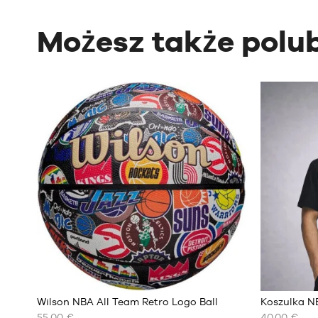
Możesz także polub
Wilson NBA All Team Retro Logo Ball
Koszulka N
55,00 €
40,00 €