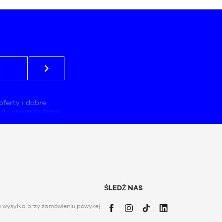
Jeden
rozmiar
oferty i dobre
 do wykorzystania
 odpowiedzialna za
bowiązkowy.
kiwań handlowych,
elu zapewnienia
 ich potrzeb.
tykę ochrony
 francuską ustawą
z dnia 6 stycznia
ŚLEDŹ NAS
pu, poprawiania,
 dotyczących go
 wysyłka przy zamówieniu powyżej
 użytkownik może
 Hochfelden, 67200