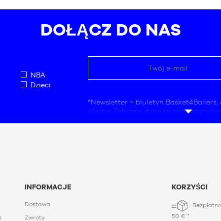
rozmiar
7
DOŁĄCZ DO NAS
NBA
Dzieci
*Newsletter = biuletyn Basket4Ballers, 
okazje. Zebrane dane są przeznaczone
przez firmę Basket4Ballers, która jest
ich przetwarzanie. Adres e-mail jest o
Dane te są niezbędne do celów poszu
statystyk i badań marketingowych w c
użytkownikom ofert dostosowanych do
Tworząc konto, akceptujesz naszą
poli
danych osobowych (PPDP)
. Zgodnie z
o ochronie danych osobowych nr 78-17 
INFORMACJE
KORZYŚCI
1978 r., użytkownik ma prawo do dostę
kwestionowania i usuwania wszelkich
Dostawa
Bezpłatna
danych. Aby skorzystać z tego prawa,
50 € *
napisać do Basket4Ballers, 104 rue de
Zwroty
0