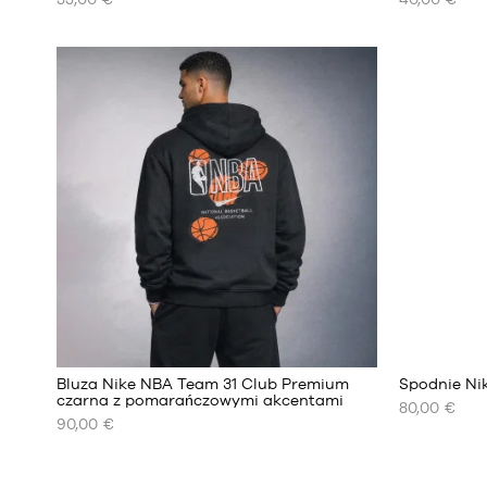
NASZE
NASZE
DOSTĘPNE
DOSTĘPNE
ROZMIARY
ROZMIARY
rozmiar
XS
7
S
M
L
XL
XXL
Bluza Nike NBA Team 31 Club Premium
Spodnie Ni
czarna z pomarańczowymi akcentami
80,00 €
90,00 €
NASZE
NASZE
DOSTĘPNE
DOSTĘPNE
ROZMIARY
ROZMIARY