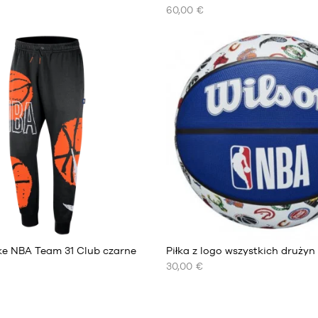
60,00 €
NASZE
DOSTĘPNE
ROZMIARY
XS
S
M
L
XL
XXL
4
ke NBA Team 31 Club czarne
Piłka z logo wszystkich druży
30,00 €
NASZE
DOSTĘPNE
ROZMIARY