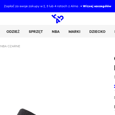
Zapłać za swoje zakupy w 2, 3 lub 4 ratach z Alma :
+ Więcej szczegółów
Wyszukiwanie
otwarte
ODZIEŻ
SPRZĘT
NBA
MARKI
DZIECKO
 NBA CZARNE