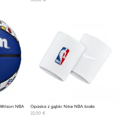
NASZE
DOSTĘPNE
ROZMIARY
S
M
L
XL
XXL
13
n Wilson NBA
Opaska z gąbki Nike NBA biała
22,00 €
NASZE
DOSTĘPNE
ROZMIARY