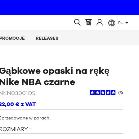
PL
(pusty)
Koszyk
Zaloguj
Wyszukiwanie
:
się
otwarte
PROMOCJE
RELEASES
do
Gąbkowe opaski na rękę
/
Czarny
Nike NBA czarne
NKN03001OS
6
22,00 €
z VAT
Sprzedawane w parach.
ROZMIARY :