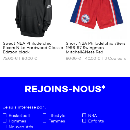
L
XL
XL
XXL
XXL
XXXL
33
Sweat NBA Philadelphia
Short NBA Philadelphia 76ers
Sixers Nike Hardwood Classic
1996-97 Swingman
NOS
NOS
Edition black
Mitchell&Ness Red
TAILLES
TAILLES
75,00 €
60,00 €
80,00 €
40,00 €
3
Couleurs
DISPONIBLES
DISPONIBLES
S
S
M
L
REJOINS-NOUS*
XL
XXL
Je suis intéressé par :
Basketball
Lifestyle
NBA
Hommes
Femmes
Enfants
Nouveautés