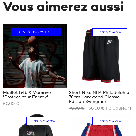
Vous aimerez aussi
BIENTÔT DISPONIBLE !
PROMO
-20%
33
Maillot b4b X Mamayo
Short Nike NBA Philadelphia
"Protect Your Energy"
76ers Hardwood Classic
NOS
NOS
Edition Swingman
60,00 €
TAILLES
TAILLES
70,00 €
56,00 €
3
Couleurs
DISPONIBLES
DISPONIBLES
XS
S
PROMO
-20%
PROMO
-50%
S
M
M
L