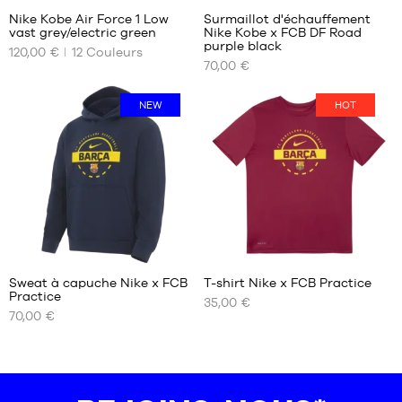
Nike Kobe Air Force 1 Low
Surmaillot d'échauffement
41
44.5
vast grey/electric green
Nike Kobe x FCB DF Road
NOS
NOS
42
45
purple black
120,00 €
12
Couleurs
TAILLES
TAILLES
42.5
45.5
70,00 €
DISPONIBLES
DISPONIBLES
43
44
40
S
NEW
HOT
44.5
40.5
M
45
41
L
45.5
42
XL
46
42.5
XXL
47
43
47.5
44
48
44.5
48.5
45
Sweat à capuche Nike x FCB
T-shirt Nike x FCB Practice
45.5
Practice
35,00 €
NOS
NOS
46
70,00 €
TAILLES
TAILLES
47
DISPONIBLES
DISPONIBLES
47.5
S
S
48.5
M
M