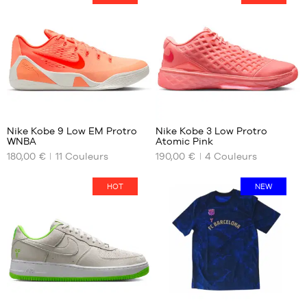
S
XS
M
S
L
M
XL
L
XXL
XL
52
Nike Kobe 9 Low EM Protro
Nike Kobe 3 Low Protro
WNBA
Atomic Pink
NOS
NOS
180,00 €
11
Couleurs
190,00 €
4
Couleurs
TAILLES
TAILLES
DISPONIBLES
DISPONIBLES
HOT
NEW
35.5
39
36
40
36.5
40.5
37.5
41
38.5
42
39
42.5
40
43
44
40.5
44