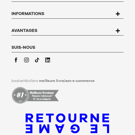
rectification, d’opposition et de suppression des données qui
vous concernent. Pour l’exercer, l’utilisateur peut écrire à
INFORMATIONS
Basket4Ballers, 104 rue de Hochfelden, 67200 Strasbourg ou
compléter le formulaire «
Contacter le Service client
». Pour en
savoir plus,
cliquez ici
.
Basket4Ballers informe l’utilisateur qu’il peut définir, de son
AVANTAGES
vivant, des directives relatives à la conservation, à
l’effacement et à la communication de ses données
personnelles après son décès. Pour en savoir plus,
cliquez ici
.
SUIS-NOUS
Facebook
Instagram
TikTok
LinkedIn
basket4ballers
meilleure livraison e-commerce