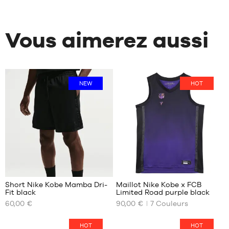
Vous aimerez aussi
NEW
HOT
95
Short Nike Kobe Mamba Dri-
Maillot Nike Kobe x FCB
Fit black
Limited Road purple black
NOS
NOS
60,00 €
90,00 €
7
Couleurs
TAILLES
TAILLES
DISPONIBLES
DISPONIBLES
HOT
HOT