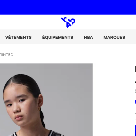
Paie tes achats en 2, 3 ou 4 fois avec Alma :
+ de détails
Open
search
VÊTEMENTS
ÉQUIPEMENTS
NBA
MARQUES
PRINTED