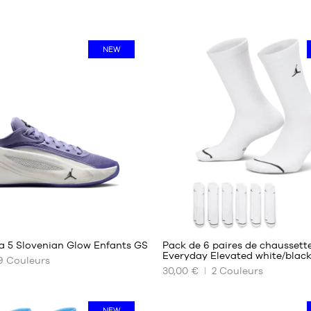
NEW
1
a 5 Slovenian Glow Enfants GS
Pack de 6 paires de chaussett
Everyday Elevated white/blac
9
Couleurs
30,00 €
2
Couleurs
NOS
TAILLES
ES
DISPONIBLES
NEW