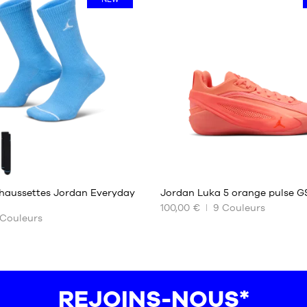
34-
38
38-
42
42-
46
46-
50
1
chaussettes Jordan Everyday
Jordan Luka 5 orange pulse G
100,00 €
9
Couleurs
Couleurs
NOS
TAILLES
ES
DISPONIBLES
35.5
36
REJOINS-NOUS*
36.5