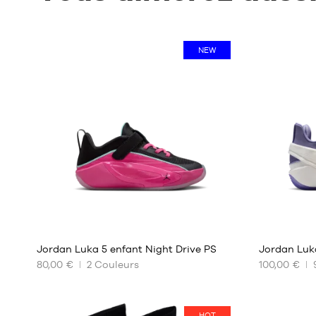
NEW
Jordan Luka 5 enfant Night Drive PS
Jordan Luk
80,00 €
2
Couleurs
100,00 €
NOS
NOS
TAILLES
TAILLES
DISPONIBLES
DISPONIBL
HOT