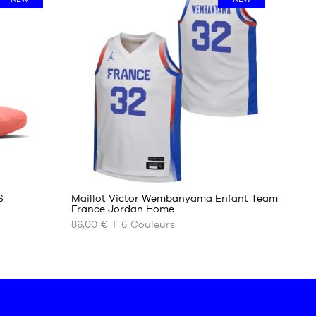
38-
42
42-
46
46-
50
48
S
Maillot Victor Wembanyama Enfant Team
France Jordan Home
86,00 €
6
Couleurs
NOS
TAILLES
DISPONIBLES
L -
enfant
- 1m50