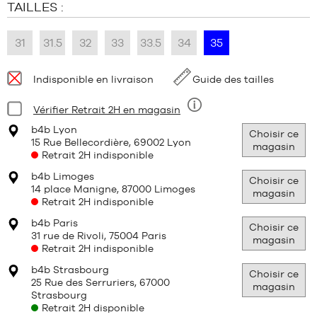
TAILLES :
31
31.5
32
33
33.5
34
35
Disponibilité
Indisponible en livraison
Guide des tailles
:
Condition:
Vérifier Retrait 2H en magasin
Neuf
b4b Lyon
Choisir ce
15 Rue Bellecordière, 69002 Lyon
magasin
Retrait 2H indisponible
b4b Limoges
Choisir ce
14 place Manigne, 87000 Limoges
magasin
Retrait 2H indisponible
b4b Paris
Choisir ce
31 rue de Rivoli, 75004 Paris
magasin
Retrait 2H indisponible
b4b Strasbourg
Choisir ce
25 Rue des Serruriers, 67000
magasin
Strasbourg
Retrait 2H disponible