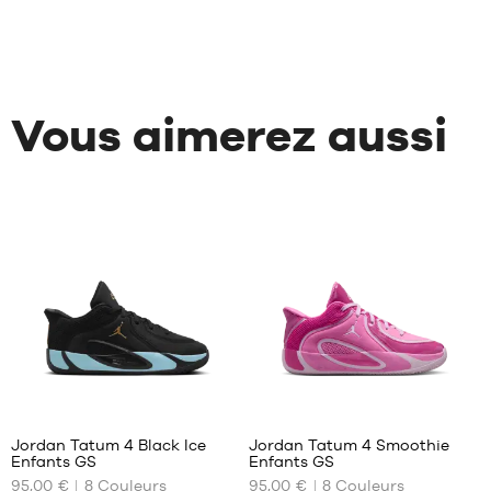
Vous aimerez aussi
4
4
Jordan Tatum 4 Black Ice
Jordan Tatum 4 Smoothie
Enfants GS
Enfants GS
NOS
NOS
95,00 €
8
Couleurs
95,00 €
8
Couleurs
TAILLES
TAILLES