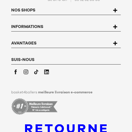
protection de données personnelles (PPDP)
. Conformément à
la Loi n°78-17 du 6 janvier 1978 relative à l'informatique, aux
NOS SHOPS
fichiers et aux libertés, vous disposez d’un droit d’accès, de
rectification, d’opposition et de suppression des données qui
vous concernent. Pour l’exercer, l’utilisateur peut écrire à
INFORMATIONS
Basket4Ballers, 104 rue de Hochfelden, 67200 Strasbourg ou
compléter le formulaire «
Contacter le Service client
». Pour en
savoir plus,
cliquez ici
.
Basket4Ballers informe l’utilisateur qu’il peut définir, de son
AVANTAGES
vivant, des directives relatives à la conservation, à
l’effacement et à la communication de ses données
personnelles après son décès. Pour en savoir plus,
cliquez ici
.
SUIS-NOUS
Facebook
Instagram
TikTok
LinkedIn
basket4ballers
meilleure livraison e-commerce