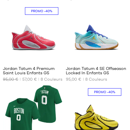
DISPONIBLES
DISPONIBLES
PROMO
-40%
36
35.5
36.5
36
37.5
36.5
38.5
37.5
40
38
38.5
39
4
4
40
Jordan Tatum 4 Premium
Jordan Tatum 4 SE Offseason
Saint Louis Enfants GS
Locked In Enfants GS
NOS
NOS
95,00 €
57,00 €
8
Couleurs
95,00 €
8
Couleurs
TAILLES
TAILLES
DISPONIBLES
DISPONIBLES
PROMO
-40%
36.5
35.5
36
36.5
37.5
38
38.5