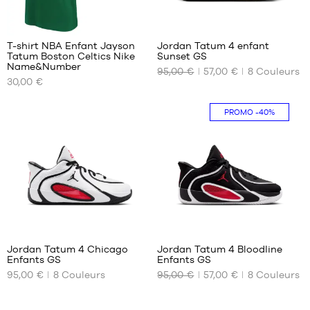
39
2
4
40
T-shirt NBA Enfant Jayson
Jordan Tatum 4 enfant
Tatum Boston Celtics Nike
Sunset GS
NOS
NOS
Name&Number
95,00 €
57,00 €
8
Couleurs
TAILLES
TAILLES
30,00 €
DISPONIBLES
DISPONIBLES
S -
37.5
PROMO
-40%
enfant
38
- 1m25
38.5
à
40
1m35
M -
enfant
- 1m35
à
4
4
1m50
L -
Jordan Tatum 4 Chicago
Jordan Tatum 4 Bloodline
enfant
Enfants GS
Enfants GS
NOS
NOS
- 1m50
95,00 €
8
Couleurs
95,00 €
57,00 €
8
Couleurs
TAILLES
TAILLES
à
DISPONIBLES
DISPONIBLES
1m65
XL -