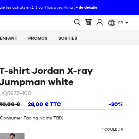
FR
(vide)
Panier
Identifiez-
Ouvrir
:
vous
la
ENFANT
PROMOS
SORTIES
recherche
T-shirt Jordan X-ray
/
Blanc
Jumpman white
HQ8976-100
40,00 €
28,00 €
TTC
-30%
(Consumer Facing Name TBD)
OTHER
1
COULEUR
COLORS