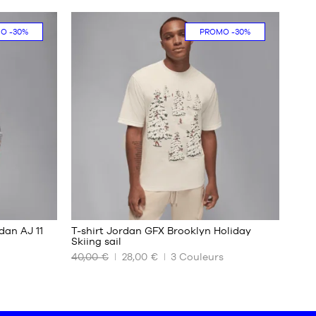
MO
-30%
PROMO
-30%
dan AJ 11
T-shirt Jordan GFX Brooklyn Holiday
Skiing sail
40,00 €
28,00 €
3
Couleurs
NOS
TAILLES
DISPONIBLES
XS