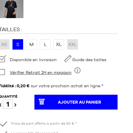
:
TAILLES :
XS
S
M
L
XL
XXL
Disponibilité
Disponible en livraison
Guide des tailles
Condition:
Vérifier Retrait 2H en magasin
Neuf
Fidélité : 0,20 €
sur votre prochain achat en ligne
*
QUANTITÉ
AJOUTER AU PANIER
Diminuer
Augmenter
Frais de port offerts à partir de 50 € *