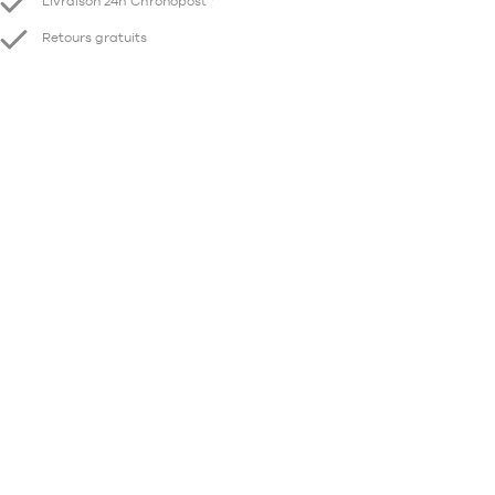
Livraison 24h Chronopost *
Retours gratuits