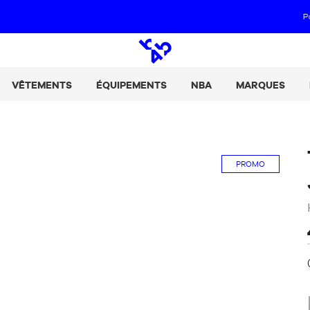
Paie tes achats en 2, 3 ou 4 fois avec Alma :
+ de détails
Open
search
VÊTEMENTS
ÉQUIPEMENTS
NBA
MARQUES
PROMO