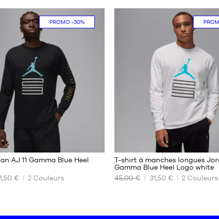
PROMO
-30%
PRO
2
2
dan AJ 11 Gamma Blue Heel
T-shirt à manches longues Jor
Gamma Blue Heel Logo white
1,50 €
2
Couleurs
45,00 €
31,50 €
2
Couleurs
NOS
TAILLES
ES
DISPONIBLES
XS