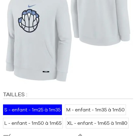
MARQUES
PROMOS
ENFANT
SORTIES
PROMOS
SORTIES
FR
Devenir
membre
FAQ
TAILLES :
Blog
S - enfant - 1m25 à 1m35
M - enfant - 1m35 à 1m50
L - enfant - 1m50 à 1m65
XL - enfant - 1m65 à 1m80