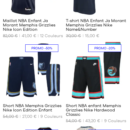
85
7
Maillot NBA Enfant Ja
T-shirt NBA Enfant Ja Morant
Morant Memphis Grizzlies
Memphis Grizzlies Nike
NOS
NOS
Nike Icon Edition
Name&Number
TAILLES
TAILLES
82,00 €
41,00 €
12
Couleurs
30,00 €
15,00 €
DISPONIBLES
DISPONIBLES
S -
S -
PROMO
-50%
PROMO
-20%
enfant
enfant
- 1m25
- 1m25
à
à
1m35
1m35
M -
M -
enfant
enfant
- 1m35
- 1m35
à
à
49
49
1m50
1m50
L -
L -
Short NBA Memphis Grizzlies
Short NBA enfant Memphis
enfant
enfant
Nike Icon Edition Enfant
Grizzlies Nike Hardwood
NOS
NOS
- 1m50
- 1m50
Classic
54,00 €
27,00 €
9
Couleurs
TAILLES
TAILLES
à
à
54,00 €
43,20 €
9
Couleurs
DISPONIBLES
DISPONIBLES
1m65
1m65