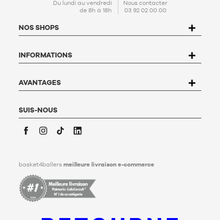
En créant votre compte, vous acceptez notre
politique de
Du lundi au vendredi
Nous contacter
de 8h à 18h
03 92 02 00 00
protection de données personnelles (PPDP)
. Conformément à
la Loi n°78-17 du 6 janvier 1978 relative à l'informatique, aux
NOS SHOPS
fichiers et aux libertés, vous disposez d’un droit d’accès, de
rectification, d’opposition et de suppression des données qui
vous concernent. Pour l’exercer, l’utilisateur peut écrire à
INFORMATIONS
Basket4Ballers, 104 rue de Hochfelden, 67200 Strasbourg ou
compléter le formulaire «
Contacter le Service client
». Pour en
savoir plus,
cliquez ici
.
Basket4Ballers informe l’utilisateur qu’il peut définir, de son
AVANTAGES
vivant, des directives relatives à la conservation, à
l’effacement et à la communication de ses données
personnelles après son décès. Pour en savoir plus,
cliquez ici
.
SUIS-NOUS
Facebook
Instagram
TikTok
LinkedIn
basket4ballers
meilleure livraison e-commerce