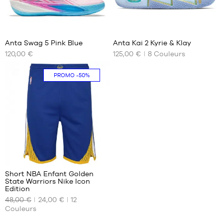
29
Anta Swag 5 Pink Blue
Anta Kai 2 Kyrie & Klay
120,00 €
125,00 €
8
Couleurs
NOS
NOS
TAILLES
TAILLES
DISPONIBLES
DISPONIBLES
PROMO
-50%
39
47.5
40
49.5
41
50.5
42
42.5
43
180
44
44.5
Short NBA Enfant Golden
State Warriors Nike Icon
45
NOS
Edition
46
TAILLES
48,00 €
24,00 €
12
DISPONIBLES
47
Couleurs
XL -