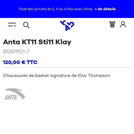
Paie tes achats en 2, 3 ou 4 fois avec Alma :
+ de détails
FR
(vide)
Menu
Panier
Identif
Open
VOUS
ACCUEIL
/
CHAUSSURES
/
CHAUSSURES
mobile
:
vous
/
Blanc
Anta KT11 Sti11 Klay
search
ÊTES
BASKETBALL
NOUVEAUTÉS
/
CHAUSSURES
ICI
BASKETBALL
812611101-7
:
ANTA
/
CHAUSSURES
CHAUSSURES
BASKETBALL
120,00 €
TTC
KLAY
NOUVEAUTÉS
THOMPSON
/
CHAUSSURES
VÊTEMENTS
ANTA
Chaussures de basket signature de Klay Thompson
KT11
/
ANTA
CHAUSSURES
KT11
Anta
ÉQUIPEMENTS
STI11
VÊTEMENTS
KLAY
NBA
ÉQUIPEMENTS
MARQUES
NBA
ENFANT