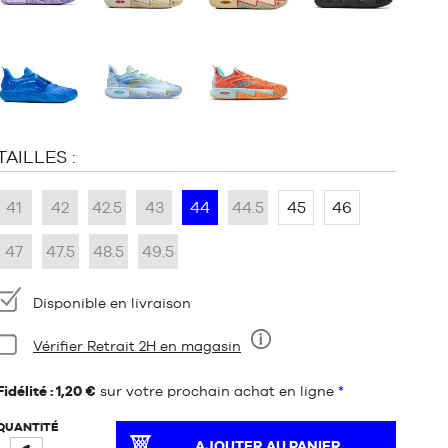
TAILLES :
41
42
42.5
43
44
44.5
45
46
47
47.5
48.5
49.5
Disponibilité
Disponible en livraison
Condition:
Vérifier Retrait 2H en magasin
Neuf
Fidélité : 1,20 €
sur votre prochain achat en ligne
*
QUANTITÉ
AJOUTER AU PANIER