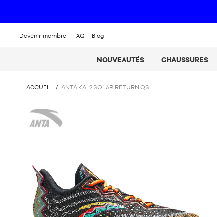
Devenir membre
FAQ
Blog
NOUVEAUTÉS
CHAUSSURES
VOUS
ACCUEIL
/
ANTA KAI 2 SOLAR RETURN QS
ÊTES
ICI
Anta
: