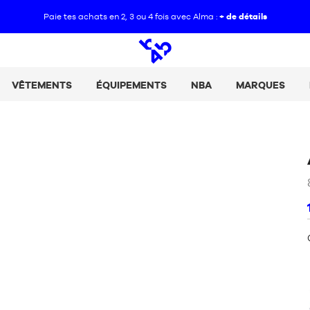
Paie tes achats en 2, 3 ou 4 fois avec Alma :
+ de détails
Open
search
VÊTEMENTS
ÉQUIPEMENTS
NBA
MARQUES