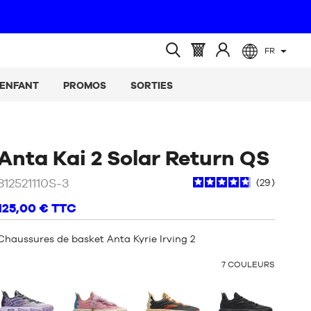
FR
(vide)
Panier
Identifiez-
Ouvrir
:
vous
la
ENFANT
PROMOS
SORTIES
recherche
/
No
Anta Kai 2 Solar Return QS
812521110S-3
29
125,00 €
TTC
Chaussures de basket Anta Kyrie Irving 2
OTHER
7
COULEURS
COLORS
: