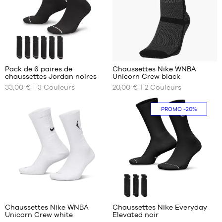
42-
46-
46
50
46-
50
13
50-
54
Pack de 6 paires de
Chaussettes Nike WNBA
chaussettes Jordan noires
Unicorn Crew black
NOS
NOS
33,00 €
3
Couleurs
20,00 €
2
Couleurs
TAILLES
TAILLES
DISPONIBLES
DISPONIBLES
PROMO
-20%
34-
XXL
38
34-
38-
38
42
38-
46-
42
50
42-
46
46-
50
Chaussettes Nike WNBA
Chaussettes Nike Everyday
Unicorn Crew white
Elevated noir
NOS
NOS