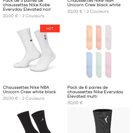
Pack de 3 paires de
Chaussettes Nike NBA
chaussettes Nike Kobe
Unicorn Crew black white
NOS
NOS
Everyday Elevated noir
20,00 €
2
Couleurs
TAILLES
TAILLES
20,00 €
2
Couleurs
DISPONIBLES
DISPONIBLES
34-
34-
HOT
38
38
38-
38-
42
42
42-
42-
46
46
46-
46-
50
50
23
50-
54
Chaussettes Nike NBA
Pack de 6 paires de
Unicorn Crew white black
chaussettes Nike Everyday
NOS
NOS
Elevated multi
20,00 €
2
Couleurs
TAILLES
TAILLES
30,00 €
DISPONIBLES
DISPONIBLES
34-
34-
38
38
38-
42-
42
46