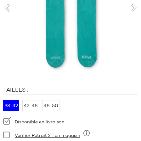
MARQUES
PROMOS
prev
nex
ENFANT
SORTIES
PROMOS
SORTIES
FR
Devenir
membre
TAILLES :
FAQ
Blog
38-42
42-46
46-50
Disponibilité
Disponible en livraison
:
Condition:
Vérifier Retrait 2H en magasin
Neuf