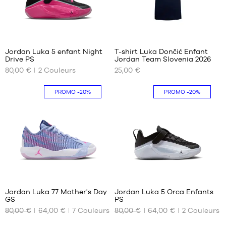
Jordan Luka 5 enfant Night
T-shirt Luka Dončić Enfant
Drive PS
Jordan Team Slovenia 2026
NOS
NOS
80,00 €
2
Couleurs
25,00 €
TAILLES
TAILLES
DISPONIBLES
DISPONIBLES
PROMO
-20%
PROMO
-20%
31.5
XS -
enfant
32
- 1m15
33
à 1m25
33.5
S -
34
enfant
- 1m25
35
à
5
1m35
M -
Jordan Luka 77 Mother's Day
Jordan Luka 5 Orca Enfants
enfant
GS
PS
NOS
NOS
- 1m35
80,00 €
64,00 €
7
Couleurs
80,00 €
64,00 €
2
Couleurs
TAILLES
TAILLES
à
DISPONIBLES
DISPONIBLES
1m50