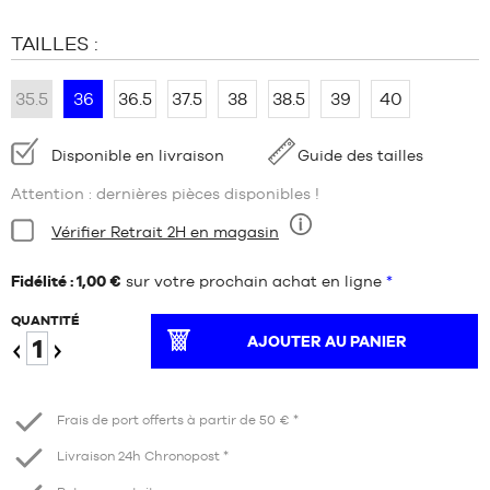
TAILLES :
35.5
36
36.5
37.5
38
38.5
39
40
Disponibilité
Disponible en livraison
Guide des tailles
:
Attention : dernières pièces disponibles !
Condition:
Vérifier Retrait 2H en magasin
Neuf
Fidélité : 1,00 €
sur votre prochain achat en ligne
*
QUANTITÉ
AJOUTER AU PANIER
Diminuer
Augmenter
Frais de port offerts à partir de 50 € *
Livraison 24h Chronopost *