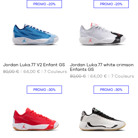
PROMO
-20%
PROMO
-20%
L -
36.5
30
enfant
37.5
31.5
- 1m50
à
38
32
1m65
38.5
33
XL -
39
33.5
enfant
40
34
- 1m65
à
35
5
5
1m80
Jordan Luka.77 V2 Enfant GS
Jordan Luka.77 white crimson
Enfants GS
80,00 €
64,00 €
7
Couleurs
NOS
NOS
80,00 €
64,00 €
7
Couleurs
TAILLES
TAILLES
DISPONIBLES
DISPONIBLES
PROMO
-30%
PROMO
-30%
36
37.5
40
38
5
3