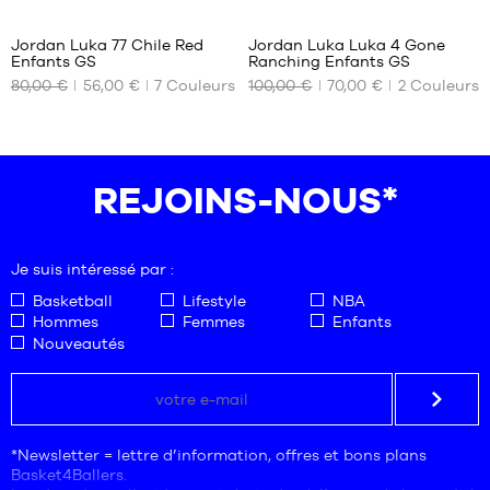
Jordan Luka 77 Chile Red
Jordan Luka Luka 4 Gone
Enfants GS
Ranching Enfants GS
NOS
NOS
80,00 €
56,00 €
7
Couleurs
100,00 €
70,00 €
2
Couleurs
TAILLES
TAILLES
DISPONIBLES
DISPONIBLES
38.5
36.5
37.5
REJOINS-NOUS*
38
38.5
39
Je suis intéressé par :
40
Basketball
Lifestyle
NBA
Hommes
Femmes
Enfants
Nouveautés
*Newsletter = lettre d’information, offres et bons plans
Basket4Ballers.