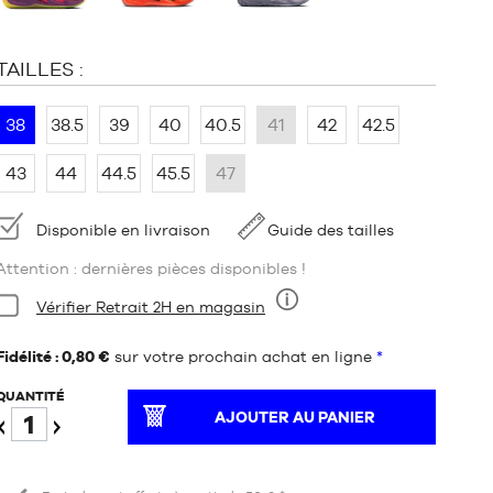
TAILLES :
38
38.5
39
40
40.5
41
42
42.5
43
44
44.5
45.5
47
Disponibilité
Disponible en livraison
Guide des tailles
Attention : dernières pièces disponibles !
Condition:
Vérifier Retrait 2H en magasin
Neuf
Fidélité : 0,80 €
sur votre prochain achat en ligne
*
QUANTITÉ
AJOUTER AU PANIER
Diminuer
Augmenter