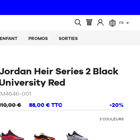
FR
(vide)
Panier
Identifiez-
Ouvrir
:
vous
la
ENFANT
PROMOS
SORTIES
recherche
Jordan Heir Series 2 Black
/
Noir
University Red
IM4646-001
110,00 €
88,00 €
TTC
-20%
OTHER
3
COULEURS
COLORS
: