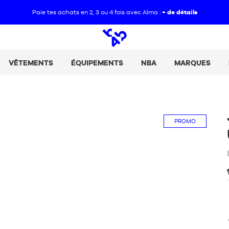
Paie tes achats en 2, 3 ou 4 fois avec Alma :
+ de détails
Open
search
VÊTEMENTS
ÉQUIPEMENTS
NBA
MARQUES
PROMO