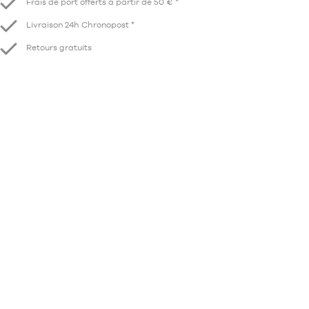
Frais de port offerts à partir de 50 € *
Livraison 24h Chronopost *
Retours gratuits