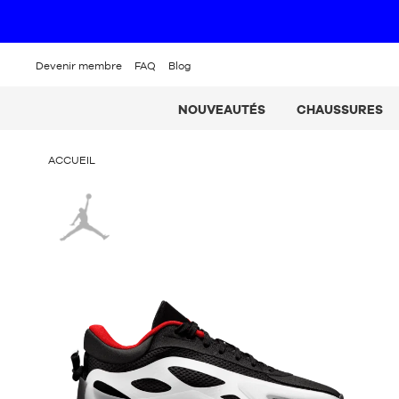
Devenir membre
FAQ
Blog
NOUVEAUTÉS
CHAUSSURES
VOUS
ACCUEIL
ÊTES
ICI
Jordan
: