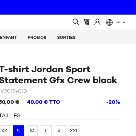
FR
(vide)
Panier
Identifiez-
Ouvrir
:
vous
la
ENFANT
PROMOS
SORTIES
recherche
T-shirt Jordan Sport
/
No
Statement Gfx Crew black
IV2018-010
50,00 €
40,00 €
TTC
-20%
TAILLES :
XS
S
M
L
XL
XXL