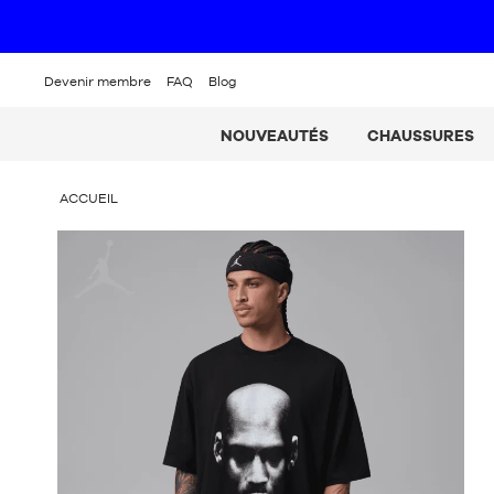
Devenir membre
FAQ
Blog
NOUVEAUTÉS
CHAUSSURES
VOUS
ACCUEIL
ÊTES
ICI
Jordan
: