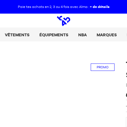
Paie tes achats en 2, 3 ou 4 fois avec Alma :
+ de détails
Open
search
VÊTEMENTS
ÉQUIPEMENTS
NBA
MARQUES
PROMO