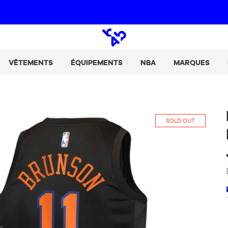
Paie tes achats en 2, 3 ou 4 fois avec Alma :
+ de détails
Open
search
VÊTEMENTS
ÉQUIPEMENTS
NBA
MARQUES
SOLD OUT