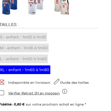
:
TAILLES :
S - enfant - 1m25 à 1m35
M - enfant - 1m35 à 1m50
L - enfant - 1m50 à 1m65
XL - enfant - 1m65 à 1m80
Disponibilité
Indisponible en livraison
Guide des tailles
Condition:
Vérifier Retrait 2H en magasin
Neuf
Fidélité : 0,80 €
sur votre prochain achat en ligne
*