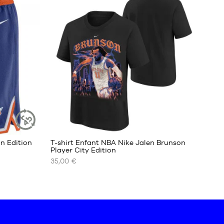
XS
S
L
XL
XXL
n Edition
T-shirt Enfant NBA Nike Jalen Brunson
ARTICLE
Player City Edition
DURABLE
35,00 €
NOS
TAILLES
DISPONIBLES
S -
enfant
- 1m25