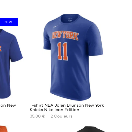
NEW
nson New
T-shirt NBA Jalen Brunson New York
Knicks Nike Icon Edition
35,00 €
2
Couleurs
NOS
TAILLES
DISPONIBLES