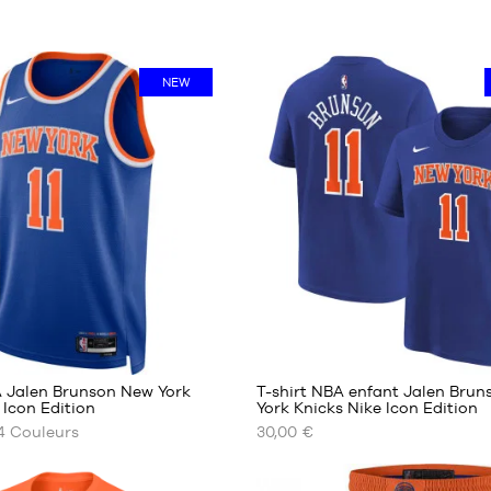
NEW
4
A Jalen Brunson New York
T-shirt NBA enfant Jalen Bru
 Icon Edition
York Knicks Nike Icon Edition
4
Couleurs
30,00 €
NOS
TAILLES
ES
DISPONIBLES