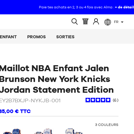
FR
(vide)
Panier
Identifiez-
Ouvrir
:
vous
la
ENFANT
PROMOS
SORTIES
recherche
Maillot NBA Enfant Jalen
Brunson New York Knicks
/
Noi
Jordan Statement Edition
EY2B7BXJP-NYKJB-001
6
85,00 €
TTC
OTHER
3
COULEURS
COLORS