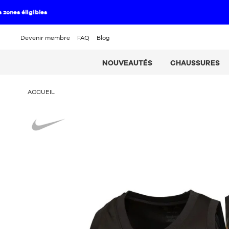
Devenir membre
FAQ
Blog
NOUVEAUTÉS
CHAUSSURES
VOUS
ACCUEIL
ÊTES
ICI
Nike
: