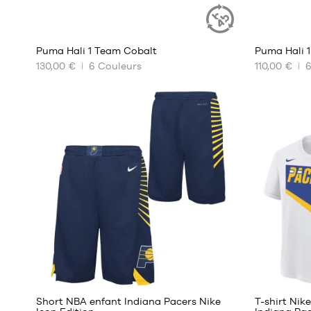
4
Puma Hali 1 Team Cobalt
Puma Hali 
ARTICLE
DURABLE
130,00 €
6
Couleurs
110,00 €
NOS
NOS
TAILLES
TAILLES
DISPONIBLES
DISPONIBL
40
35.5
40.5
36
41
37
42
37.5
42.5
38
43
38.5
44
39
44.5
45
4
46
47
Short NBA enfant Indiana Pacers Nike
T-shirt Nik
48