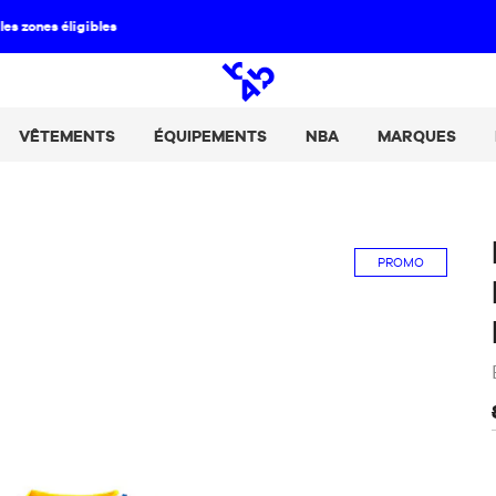
Paie tes achats en 2, 3 ou 4 fois avec Alma :
+ de détails
Open
search
VÊTEMENTS
ÉQUIPEMENTS
NBA
MARQUES
PROMO