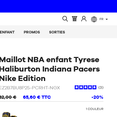
FR
(vide)
Panier
Identifiez-
Ouvrir
:
vous
la
ENFANT
PROMOS
SORTIES
recherche
Maillot NBA enfant Tyrese
Haliburton Indiana Pacers
/
Blanc
Nike Edition
EZ2B7BU8P25-PCRHT-NGX
3
82,00 €
65,60 €
TTC
-20%
OTHER
1
COULEUR
COLORS