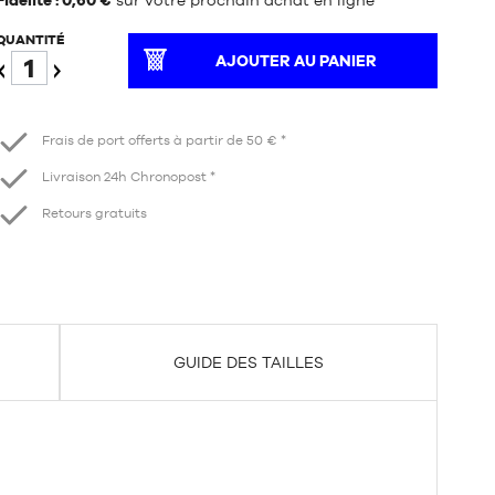
Fidélité : 0,60 €
sur votre prochain achat en ligne
*
QUANTITÉ
AJOUTER AU PANIER
Diminuer
Augmenter
Frais de port offerts à partir de 50 € *
Livraison 24h Chronopost *
Retours gratuits
GUIDE DES TAILLES