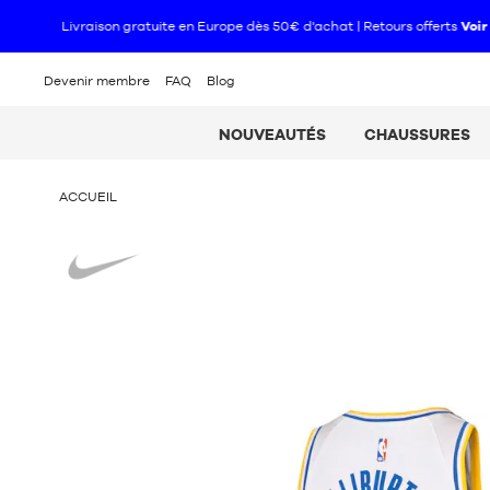
Devenir membre
FAQ
Blog
NOUVEAUTÉS
CHAUSSURES
VOUS
ACCUEIL
ÊTES
ICI
Nike
: