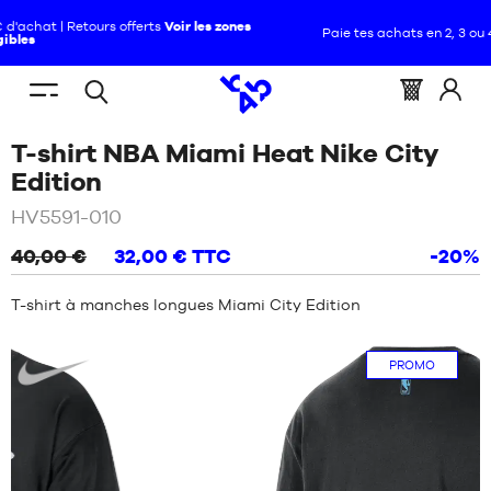
Paie tes achats en 2, 3 ou 4 fois avec Alma :
+ de détails
FR
(vide)
Menu
Panier
Identif
Open
VOUS
ACCUEIL
mobile
:
vous
T-shirt NBA Miami Heat Nike City
search
ÊTES
NOUVEAUTÉS
ICI
/
Noir
Edition
:
CHAUSSURES
HV5591-010
NOUVEAUTÉS
40,00 €
32,00 €
TTC
-20%
VÊTEMENTS
CHAUSSURES
T-shirt à manches longues Miami City Edition
ÉQUIPEMENTS
VÊTEMENTS
Nike
PROMO
NBA
ÉQUIPEMENTS
MARQUES
NBA
ENFANT