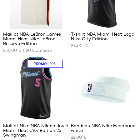
294
1
Maillot NBA LeBron James
T-shirt NBA Miami Heat Logo
Miami Heat Nike LeBron
Nike City Edition
NOS
NOS
Reserve Edition
35,00 €
TAILLES
TAILLES
250,00 €
20
Couleurs
DISPONIBLES
DISPONIBLES
S
S
PROMO
-20%
M
M
L
L
XL
XL
XXL
2
Maillot Nike NBA Nikola Jović
Bandeau NBA Nike Headband
Miami Heat City Edition 25
white
NOS
NOS
Swingman
22,00 €
TAILLES
TAILLES