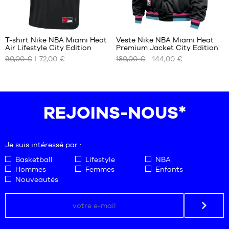
XXL
T-shirt Nike NBA Miami Heat
Veste Nike NBA Miami Heat
Air Lifestyle City Edition
Premium Jacket City Edition
NOS
NOS
90,00 €
72,00 €
180,00 €
144,00 €
TAILLES
TAILLES
DISPONIBLES
DISPONIBLES
XS
XS
S
S
REJOINS-NOUS*
M
M
L
L
XL
XL
Je suis intéressé par :
Basketball
Lifestyle
NBA
Hommes
Femmes
Enfants
Nouveautés