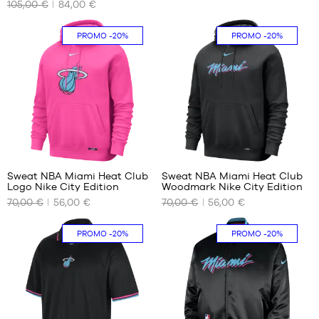
105,00 €
84,00 €
DISPONIBLES
DISPONIBLES
S
Taille
PROMO
-20%
PROMO
-20%
unique
1
Sweat NBA Miami Heat Club
Sweat NBA Miami Heat Club
Logo Nike City Edition
Woodmark Nike City Edition
NOS
NOS
70,00 €
56,00 €
70,00 €
56,00 €
TAILLES
TAILLES
DISPONIBLES
DISPONIBLES
PROMO
-20%
PROMO
-20%
XS
XS
S
S
M
M
L
L
XL