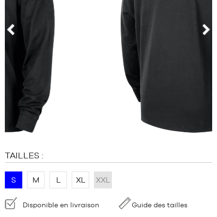
MARQUES
PROMOS
ENFANT
prev
nex
SORTIES
PROMOS
SORTIES
FR
Devenir
membre
FAQ
TAILLES :
Blog
S
M
L
XL
XXL
Disponibilité
Disponible en livraison
Guide des tailles
: