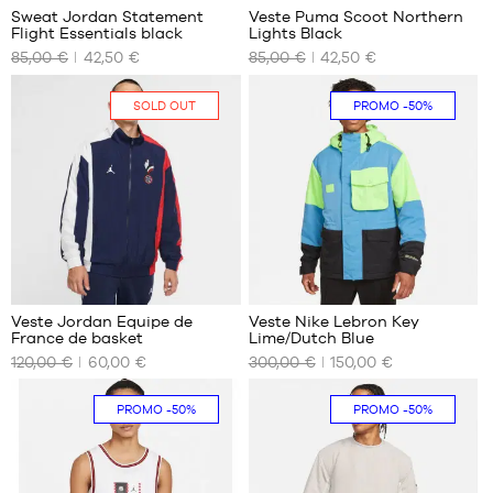
Sweat Jordan Statement
Veste Puma Scoot Northern
Flight Essentials black
Lights Black
NOS
NOS
85,00 €
42,50 €
85,00 €
42,50 €
TAILLES
TAILLES
DISPONIBLES
DISPONIBLES
SOLD OUT
PROMO
-50%
S
M
XXL
3
Veste Jordan Equipe de
Veste Nike Lebron Key
France de basket
Lime/Dutch Blue
NOS
NOS
120,00 €
60,00 €
300,00 €
150,00 €
TAILLES
TAILLES
DISPONIBLES
DISPONIBLES
PROMO
-50%
PROMO
-50%
Aucune
S