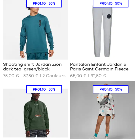
XS
S
PROMO
-50%
PROMO
-50%
2
Shooting shirt Jordan Zion
Pantalon Enfant Jordan x
dark teal green/black
Paris Saint Germain Fleece
NOS
NOS
75,00 €
37,50 €
2
Couleurs
65,00 €
32,50 €
TAILLES
TAILLES
DISPONIBLES
DISPONIBLES
PROMO
-50%
PROMO
-50%
S
8 -
10
ans
10 -
12
ans
12 -
13
1