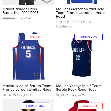
Maillot adidas Paris
Maillot Guerschon Yabusele
ARTICLE
Basketball 2024/2025
Team France Jordan Limited
DURABLE
NOS
NOS
Road
75,00 €
37,50 €
TAILLES
TAILLES
110,00 €
55,00 €
6
DISPONIBLES
DISPONIBLES
Couleurs
Aucune
XS
SOLD OUT
PROMO
-50%
15
Maillot Nicolas Batum Team
Maillot Vasilije Micić Team
France Jordan Limited Road
Serbia Peak Road Navy
NOS
NOS
110,00 €
55,00 €
95,00 €
47,50 €
TAILLES
TAILLES
DISPONIBLES
DISPONIBLES
PROMO
-50%
SOLD OUT
Aucune
S