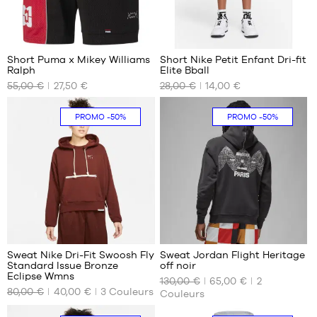
2
Short Puma x Mikey Williams
Short Nike Petit Enfant Dri-fit
Ralph
Elite Bball
NOS
NOS
55,00 €
27,50 €
28,00 €
14,00 €
TAILLES
TAILLES
DISPONIBLES
DISPONIBLES
PROMO
-50%
PROMO
-50%
Aucune
Aucune
1
Sweat Nike Dri-Fit Swoosh Fly
Sweat Jordan Flight Heritage
Standard Issue Bronze
off noir
NOS
NOS
Eclipse Wmns
130,00 €
65,00 €
2
TAILLES
TAILLES
80,00 €
40,00 €
3
Couleurs
Couleurs
DISPONIBLES
DISPONIBLES