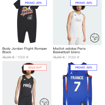
PROMO
-50%
PROMO
-50%
S
XS
S
1
Body Jordan Flight Romper
Maillot adidas Paris
ARTICLE
Black
Basketball blanc
DURABLE
NOS
NOS
35,00 €
17,50 €
75,00 €
37,50 €
TAILLES
TAILLES
DISPONIBLES
DISPONIBLES
SOLD OUT
PROMO
-50%
3
XS
mois
6
mois
27