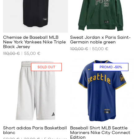
30
1
Chemise de Baseball MLB
Sweat Jordan x Paris Saint-
New York Yankees Nike Triple
Germain noble green
NOS
NOS
Black Jersey
100,00 €
50,00 €
TAILLES
TAILLES
110,00 €
55,00 €
DISPONIBLES
DISPONIBLES
S
XS
SOLD OUT
PROMO
-50%
3
2
Short adidas Paris Basketball
Baseball Shirt MLB Seattle
blanc
Mariners Nike City Connect
NOS
NOS
Edition