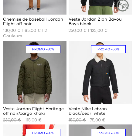
1
1
Chemise de baseball Jordan
Veste Jordan Zion Bayou
ARTICLE
Flight off noir
Boys black
DURABLE
NOS
NOS
130,00 €
65,00 €
2
250,00 €
125,00 €
TAILLES
TAILLES
Couleurs
DISPONIBLES
DISPONIBLES
S
XS
PROMO
-50%
PROMO
-50%
S
M
L
XL
Veste Jordan Flight Heritage
Veste Nike Lebron
off noir/cargo khaki
black/pearl white
NOS
NOS
230,00 €
115,00 €
150,00 €
75,00 €
TAILLES
TAILLES
DISPONIBLES
DISPONIBLES
PROMO
-50%
PROMO
-50%