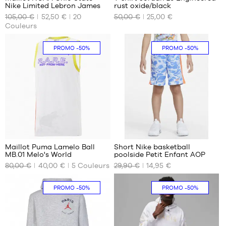
Nike Limited Lebron James
rust oxide/black
NOS
NOS
105,00 €
52,50 €
20
50,00 €
25,00 €
TAILLES
TAILLES
Couleurs
DISPONIBLES
DISPONIBLES
S
XS
PROMO
-50%
PROMO
-50%
S
32
Maillot Puma Lamelo Ball
Short Nike basketball
MB.01 Melo's World
poolside Petit Enfant AOP
NOS
NOS
80,00 €
40,00 €
5
Couleurs
29,90 €
14,95 €
TAILLES
TAILLES
DISPONIBLES
DISPONIBLES
PROMO
-50%
PROMO
-50%
S
2-3
ans /
M
92-
L
98CM