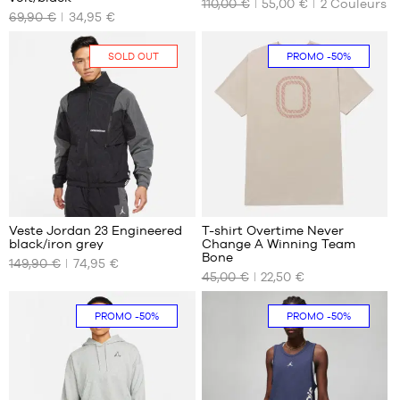
110,00 €
55,00 €
2
Couleurs
TAILLES
TAILLES
69,90 €
34,95 €
DISPONIBLES
DISPONIBLES
XS
XS
SOLD OUT
PROMO
-50%
1
Veste Jordan 23 Engineered
T-shirt Overtime Never
black/iron grey
Change A Winning Team
NOS
NOS
Bone
149,90 €
74,95 €
TAILLES
TAILLES
45,00 €
22,50 €
DISPONIBLES
DISPONIBLES
Aucune
XL
PROMO
-50%
PROMO
-50%
XXL