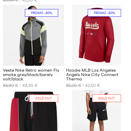
85,00 €
42,50 €
DISPONIBLES
DISPONIBLES
XL
XS
PROMO
-50%
PROMO
-50%
S
M
L
Veste Nike Retro women Fly
Hoodie MLB Los Angeles
smoke grey/black/barely
Angels Nike City Connect
NOS
NOS
volt/black
Therma
TAILLES
TAILLES
89,90 €
44,95 €
85,00 €
42,50 €
DISPONIBLES
DISPONIBLES
XS
M
SOLD OUT
SOLD OUT
S