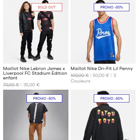
DISPONIBLES
DISPONIBLES
SOLD OUT
PROMO
-50%
S
XS
S
1
23
Maillot Nike Lebron James x
Maillot Nike Dri-Fit Lil Penny
Liverpool FC Stadium Edition
100,00 €
50,00 €
3
NOS
NOS
enfant
Couleurs
TAILLES
TAILLES
70,00 €
35,00 €
DISPONIBLES
DISPONIBLES
Aucune
S
PROMO
-50%
PROMO
-50%