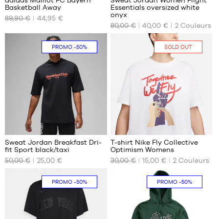
Basketball Away
Essentials oversized white
NOS
NOS
onyx
89,90 €
44,95 €
TAILLES
TAILLES
80,00 €
40,00 €
2
Couleurs
DISPONIBLES
DISPONIBLES
S
L
PROMO
-50%
SOLD OUT
M
XL
1
1
Sweat Jordan Breakfast Dri-
T-shirt Nike Fly Collective
fit Sport black/taxi
Optimism Womens
NOS
NOS
50,00 €
25,00 €
30,00 €
15,00 €
2
Couleurs
TAILLES
TAILLES
DISPONIBLES
DISPONIBLES
PROMO
-50%
PROMO
-50%
S
Aucune