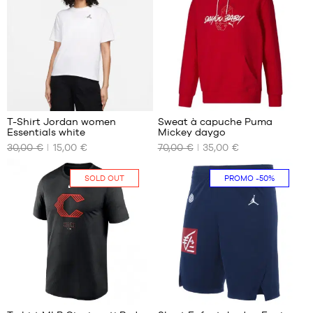
4
T-Shirt Jordan women
Sweat à capuche Puma
Essentials white
Mickey daygo
NOS
NOS
30,00 €
15,00 €
70,00 €
35,00 €
TAILLES
TAILLES
DISPONIBLES
DISPONIBLES
SOLD OUT
PROMO
-50%
XL
Aucune
1
22