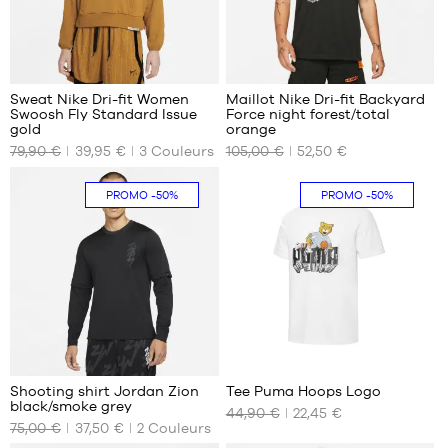
1
Sweat Nike Dri-fit Women
Maillot Nike Dri-fit Backyard
Swoosh Fly Standard Issue
Force night forest/total
NOS
NOS
gold
orange
TAILLES
TAILLES
79,90 €
39,95 €
3
Couleurs
105,00 €
52,50 €
DISPONIBLES
DISPONIBLES
S
S
PROMO
-50%
PROMO
-50%
M
M
L
XL
2
Shooting shirt Jordan Zion
Tee Puma Hoops Logo
black/smoke grey
44,90 €
22,45 €
NOS
NOS
75,00 €
37,50 €
2
Couleurs
TAILLES
TAILLES