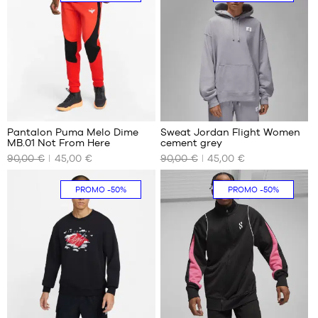
S
S
1
Pantalon Puma Melo Dime
Sweat Jordan Flight Women
MB.01 Not From Here
cement grey
NOS
NOS
90,00 €
45,00 €
90,00 €
45,00 €
TAILLES
TAILLES
DISPONIBLES
DISPONIBLES
PROMO
-50%
PROMO
-50%
S
XS
M
3
1