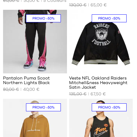
60,00 €
30,00 €
5
Couleurs
TAILLES
TAILLES
130,00 €
65,00 €
DISPONIBLES
DISPONIBLES
Aucune
S
PROMO
-50%
PROMO
-50%
2
Pantalon Puma Scoot
Veste NFL Oakland Raiders
Northern Lights Black
Mitchell&ness Heavyweight
NOS
NOS
Satin Jacket
80,00 €
40,00 €
TAILLES
TAILLES
135,00 €
67,50 €
DISPONIBLES
DISPONIBLES
XXL
XS
PROMO
-50%
PROMO
-50%
S