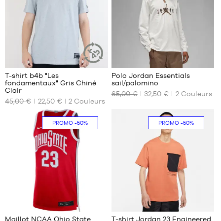
MARQUES
PROMOS
ENFANT
SORTIES
PROMOS
3
4
T-shirt b4b "Les
Polo Jordan Essentials
SORTIES
ARTICLE
fondamentaux" Gris Chiné
sail/palomino
DURABLE
NOS
NOS
Clair
FR
65,00 €
32,50 €
2
Couleurs
TAILLES
TAILLES
45,00 €
22,50 €
2
Couleurs
DISPONIBLES
DISPONIBLES
Devenir
S
S
membre
PROMO
-50%
PROMO
-50%
M
FAQ
L
XL
Blog
294
1
Maillot NCAA Ohio State
T-shirt Jordan 23 Engineered