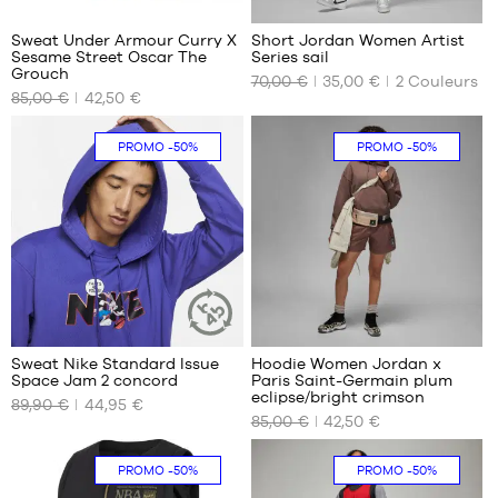
ans
13 -
Sweat Under Armour Curry X
Short Jordan Women Artist
15
Sesame Street Oscar The
Series sail
NOS
NOS
Grouch
ans
70,00 €
35,00 €
2
Couleurs
TAILLES
TAILLES
85,00 €
42,50 €
DISPONIBLES
DISPONIBLES
S
XS
PROMO
-50%
PROMO
-50%
4
3
Sweat Nike Standard Issue
Hoodie Women Jordan x
ARTICLE
Space Jam 2 concord
Paris Saint-Germain plum
DURABLE
NOS
NOS
eclipse/bright crimson
89,90 €
44,95 €
TAILLES
TAILLES
85,00 €
42,50 €
DISPONIBLES
DISPONIBLES
S
L
PROMO
-50%
PROMO
-50%