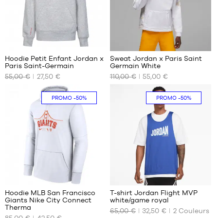
XL
4-5
XXL
ans /
104-
110cm
1
5-6
ans
Hoodie Petit Enfant Jordan x
Sweat Jordan x Paris Saint
/
Paris Saint-Germain
Germain White
NOS
NOS
110-
55,00 €
27,50 €
110,00 €
55,00 €
TAILLES
TAILLES
116
DISPONIBLES
DISPONIBLES
cm
PROMO
-50%
PROMO
-50%
6-7
5-6
S
ans
ans
M
/
/
116-
L
110-
122
XL
116
cm
cm
6-7
ans
1
/
116-
Hoodie MLB San Francisco
T-shirt Jordan Flight MVP
122
Giants Nike City Connect
white/game royal
cm
NOS
NOS
Therma
65,00 €
32,50 €
2
Couleurs
TAILLES
TAILLES