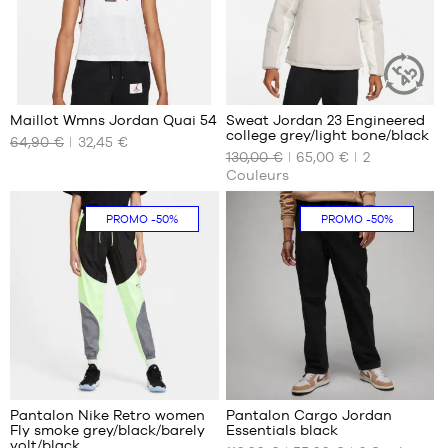
1
Maillot Wmns Jordan Quai 54
Sweat Jordan 23 Engineered
ARTICLE
college grey/light bone/black
DURABLE
64,90 €
32,45 €
NOS
NOS
130,00 €
65,00 €
2
TAILLES
TAILLES
Couleurs
DISPONIBLES
DISPONIBLES
L
S
PROMO
-50%
PROMO
-50%
XL
1
Pantalon Nike Retro women
Pantalon Cargo Jordan
Fly smoke grey/black/barely
Essentials black
NOS
NOS
volt/black