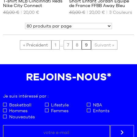
T-shirt MLB Cincinnati Reds
Short Enfant Jordan Equipe
Nike City Connect
de France FFBB Away Bleu
NOS
NOS
40,00 €
20,00 €
40,00 €
20,00 €
3
Couleurs
TAILLES
TAILLES
DISPONIBLES
DISPONIBLES
Montrer
Aucune
7 -
8
ans
« Précédent
1
...
7
8
9
Suivant »
REJOINS-NOUS*
Je suis intéressé par :
Basketball
Lifestyle
NBA
Hommes
Femmes
Enfants
Nouveautés