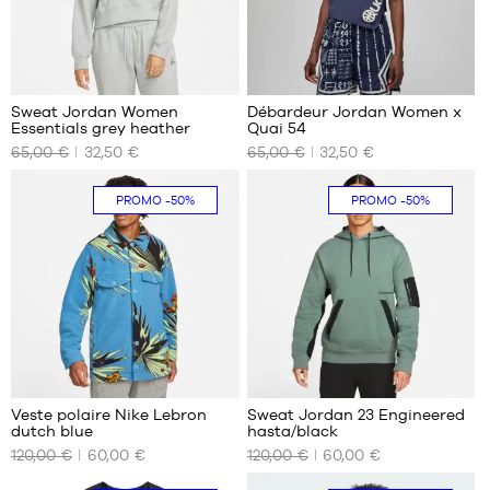
3
Sweat Jordan Women
Débardeur Jordan Women x
Essentials grey heather
Quai 54
NOS
NOS
65,00 €
32,50 €
65,00 €
32,50 €
TAILLES
TAILLES
DISPONIBLES
DISPONIBLES
PROMO
-50%
PROMO
-50%
S
XL
M
XXL
L
XL
2
Veste polaire Nike Lebron
Sweat Jordan 23 Engineered
dutch blue
hasta/black
NOS
NOS
120,00 €
60,00 €
120,00 €
60,00 €
TAILLES
TAILLES
DISPONIBLES
DISPONIBLES