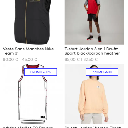
1
1
Veste Sans Manches Nike
T-shirt Jordan 3 en 1 Dri-fit
Team 31
Sport black/carbon heather
NOS
NOS
90,00 €
45,00 €
65,00 €
32,50 €
TAILLES
TAILLES
DISPONIBLES
DISPONIBLES
PROMO
-50%
PROMO
-50%
S
S
M
1
4
adidas Maillot FC Bayern
Sweat Jordan Women Flight