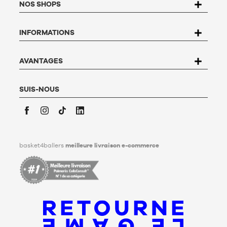
NOS SHOPS
fichiers et aux libertés, vous disposez d’un droit d’accès, de
rectification, d’opposition et de suppression des données qui
vous concernent. Pour l’exercer, l’utilisateur peut écrire à
INFORMATIONS
Basket4Ballers, 104 rue de Hochfelden, 67200 Strasbourg ou
compléter le formulaire «
Contacter le Service client
». Pour en
savoir plus,
cliquez ici
.
Basket4Ballers informe l’utilisateur qu’il peut définir, de son
AVANTAGES
vivant, des directives relatives à la conservation, à
l’effacement et à la communication de ses données
personnelles après son décès. Pour en savoir plus,
cliquez ici
.
SUIS-NOUS
Facebook
Instagram
TikTok
LinkedIn
basket4ballers
meilleure livraison e-commerce