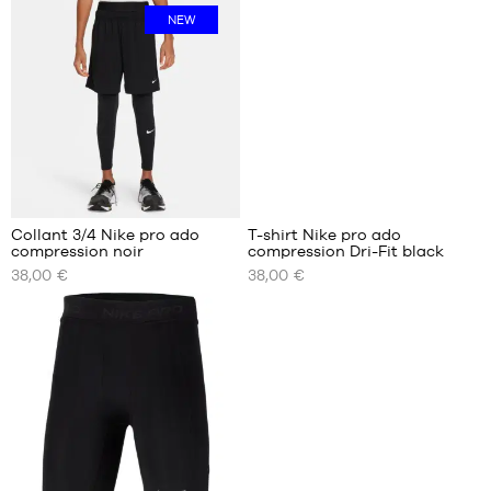
MARQUES
NEW
PROMOS
ENFANT
SORTIES
PROMOS
SORTIES
FR
Collant 3/4 Nike pro ado
T-shirt Nike pro ado
compression noir
compression Dri-Fit black
Devenir
NOS
NOS
membre
38,00 €
38,00 €
TAILLES
TAILLES
DISPONIBLES
DISPONIBLES
FAQ
8
10
ans
ans
Blog
(XS)
(S)
10
12
ans
ans
(S)
(M)
12
14
ans
ans