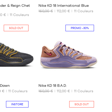
45.5
nder & Reign Chet
Nike KD 18 International Blue
46
160,00 €
112,00 €
11
Couleurs
47
00 €
11
Couleurs
NOS
47.5
TAILLES
48
DISPONIBLES
SOLD OUT
PROMO
-30%
49.5
Aucune
8
88
w Dawn
Nike KD 18 B.A.D.
0 €
11
Couleurs
160,00 €
112,00 €
11
Couleurs
NOS
TAILLES
INSTORE
SOLD OUT
DISPONIBLES