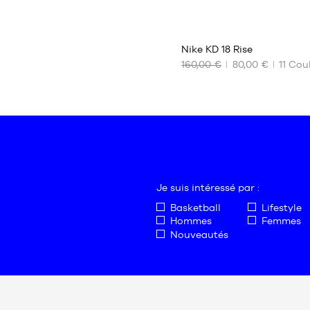
88
Nike KD 18 Rise
160,00 €
80,00 €
11
Coul
NOS
TAILLES
DISPONIBLES
47
Je suis intéressé par :
Basketball
Lifestyle
Hommes
Femmes
Nouveautés