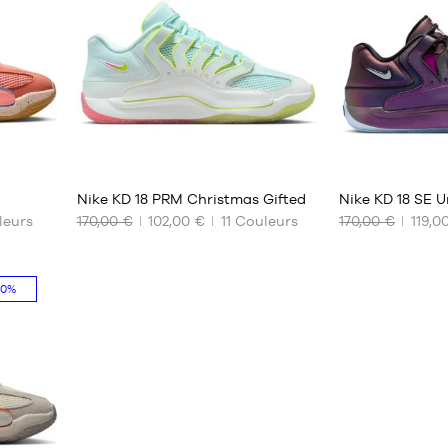
42
Aucune
88
8
Nike KD 18 PRM Christmas Gifted
Nike KD 18 SE U
eurs
170,00 €
102,00 €
11
Couleurs
170,00 €
119,0
NOS
NOS
TAILLES
TAILLES
DISPONIBLES
DISPONIBLES
50%
Aucune
42.5
Uniquement
en
magasin