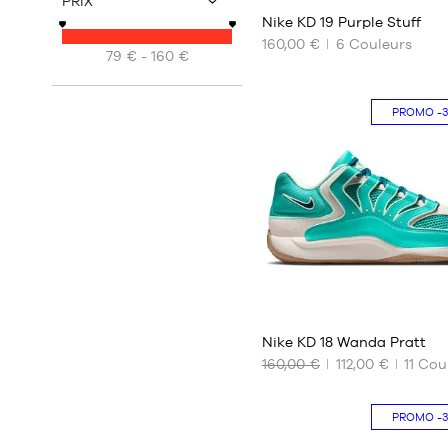
45
PRIX
v
Nike KD 19 Purple Stuff
45.5
160,00 €
6
Couleurs
46
79 € - 160 €
NOS
47
TAILLES
47.5
DISPONIBLES
PROMO
-
48
40
48.5
40.5
49.5
41
42
42.5
43
44
44.5
88
45
Nike KD 18 Wanda Pratt
45.5
160,00 €
112,00 €
11
Coul
46
NOS
47
TAILLES
47.5
PROMO
-
DISPONIBLES
48