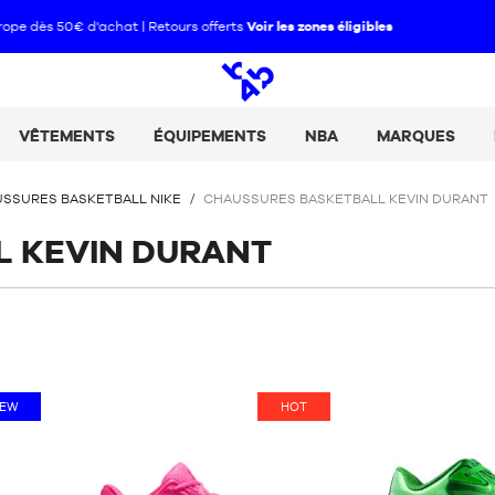
Paie tes achats en 2, 3 ou 4 fois avec Alma :
+ de détails
Open
search
VÊTEMENTS
ÉQUIPEMENTS
NBA
MARQUES
SSURES BASKETBALL NIKE
/
CHAUSSURES BASKETBALL KEVIN DURANT
L KEVIN DURANT
EW
HOT