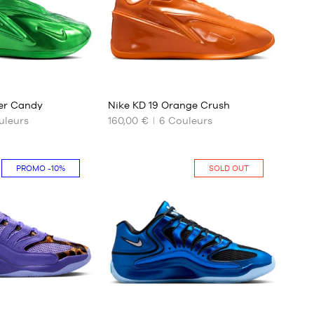
2
ter Candy
Nike KD 19 Orange Crush
leurs
160,00 €
6
Couleurs
NOS
TAILLES
DISPONIBLES
PROMO
-10%
SOLD OUT
40.5
41
42
42.5
43
44
44.5
45
8
88