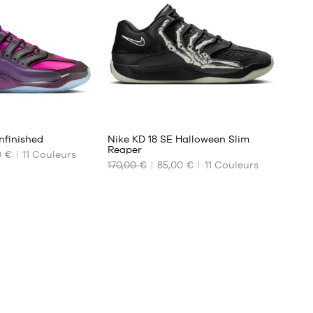
44
45
45.5
8
88
nfinished
Nike KD 18 SE Halloween Slim
Reaper
0 €
11
Couleurs
170,00 €
85,00 €
11
Couleurs
NOS
TAILLES
DISPONIBLES
Aucune