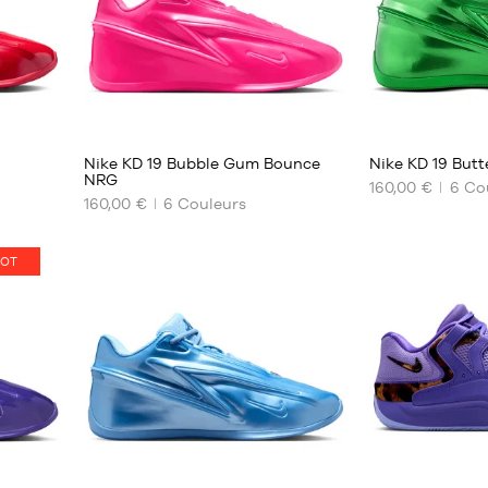
2
2
Nike KD 19 Bubble Gum Bounce
Nike KD 19 But
NRG
160,00 €
6
Cou
160,00 €
6
Couleurs
NOS
NOS
TAILLES
TAILLES
DISPONIBLES
DISPONIBLES
OT
38.5
40
39
40.5
40
41
40.5
43
41
44
42
44.5
42.5
45
43
45.5
2
8