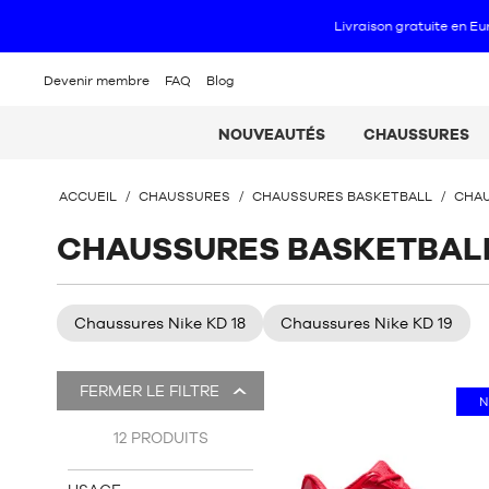
Devenir membre
FAQ
Blog
NOUVEAUTÉS
CHAUSSURES
VOUS
ACCUEIL
/
CHAUSSURES
/
CHAUSSURES BASKETBALL
/
CHAU
ÊTES
ICI
CHAUSSURES BASKETBAL
:
Chaussures Nike KD 18
Chaussures Nike KD 19
Il
FERMER LE FILTRE
y
N
a
12
PRODUITS
17
produits.