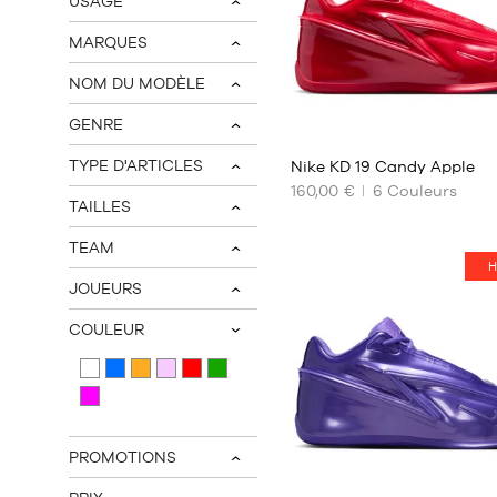
USAGE
v
MARQUES
v
NOM DU MODÈLE
v
2
GENRE
v
TYPE D'ARTICLES
Nike KD 19 Candy Apple
v
160,00 €
6
Couleurs
TAILLES
NOS
v
TAILLES
TEAM
DISPONIBLES
v
H
JOUEURS
40
v
40.5
COULEUR
v
41
42
42.5
43
44
PROMOTIONS
v
44.5
2