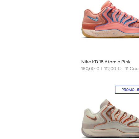
42
43
44
44.5
45
45.5
46
88
Nike KD 18 Atomic Pink
160,00 €
112,00 €
11
Coul
NOS
TAILLES
DISPONIBLES
PROMO
-
42
43
44
45
46
47.5