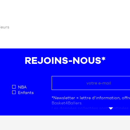
eurs
REJOINS-NOUS*
NBA
Enfants
*Newsletter = lettre d’information, off
Basket4Ballers.
Les données collectées sont destinées 
société Basket4Ballers, responsable du
L’adresse électronique est une mention
données sont nécessaires aux fins de 
commerciale, de statistiques et d’étud