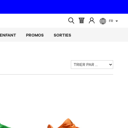
FR
(vide)
Panier
Identifiez-
Ouvrir
:
vous
la
ENFANT
PROMOS
SORTIES
recherche
Trier
par