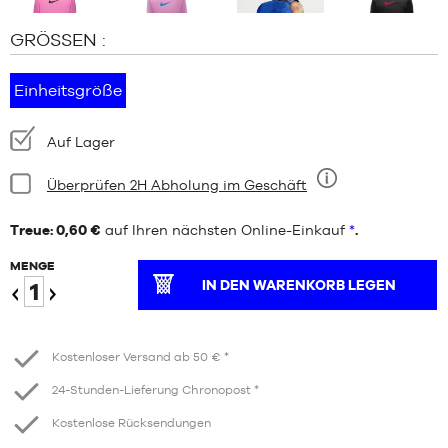
GRÖSSEN :
Einheitsgröße
Verfügbarkeit:
Auf Lager
Bedingung:
Überprüfen 2H Abholung im Geschäft
Neun
Treue: 0,60 €
auf Ihren nächsten Online-Einkauf
*
.
MENGE
IN DEN WARENKORB LEGEN
Verringern
Erhöhen
Kostenloser Versand ab 50 € *
24-Stunden-Lieferung Chronopost *
Kostenlose Rücksendungen