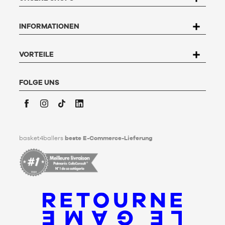
Dateien und Freiheitsrechte haben Sie das Recht, auf die Sie
betreffenden Daten zuzugreifen, sie zu berichtigen, zu
INFORMATIONEN
widersprechen und zu löschen. Um dieses Recht auszuüben,
kann der Nutzer an Basket4Ballers, 104 rue de Hochfelden,
67200 Strasbourg schreiben oder das Formular "
Kontakt zum
Kundenservice
" ausfüllen. Um mehr zu erfahren,
klicken Sie
VORTEILE
hier
.
Basket4Ballers informiert den Nutzer darüber, dass er zu
Lebzeiten Richtlinien für die Aufbewahrung, Löschung und
FOLGE UNS
Weitergabe seiner personenbezogenen Daten nach seinem
Tod festlegen kann. Um mehr darüber zu erfahren,
klicken Sie
bitte hier
.
Facebook
Instagram
TikTok
LinkedIn
basket4ballers
beste E-Commerce-Lieferung