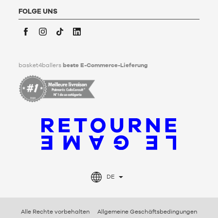
Basket4Ballers informiert den Nutzer darüber, dass er zu
Lebzeiten Richtlinien für die Aufbewahrung, Löschung und
FOLGE UNS
Weitergabe seiner personenbezogenen Daten nach seinem
Tod festlegen kann. Um mehr darüber zu erfahren,
klicken Sie
bitte hier
.
Facebook
Instagram
TikTok
LinkedIn
basket4ballers
beste E-Commerce-Lieferung
DE
Alle Rechte vorbehalten
Allgemeine Geschäftsbedingungen